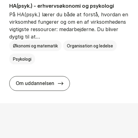
HA(psyk.) - erhvervs­økonomi og psy­ko­lo­gi
På HA(psyk.) lærer du både at forstå, hvordan en
virksomhed fungerer og om en af virksomhedens
vigtigste ressourcer: medarbejderne. Du bliver
dygtig til at…
Økonomi og matematik
Organisation og ledelse
Psykologi
HA(psyk.) - erhvervs­økonomi og ps
Om uddannelsen