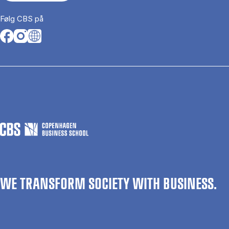
Følg CBS på
Opens in a new tab
Opens in a new tab
Opens in a new tab
WE TRANSFORM SOCIETY WITH BUSINESS.