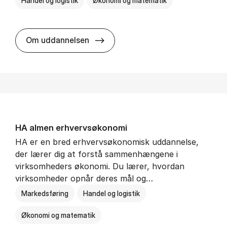
Handel og logistik
Økonomi og matematik
BSc in In­ter­na­tion­al Ship­ping a
Om uddannelsen
HA al­men erhvervs­økonomi
HA er en bred erhvervsøkonomisk uddannelse,
der lærer dig at forstå sammenhængene i
virksomheders økonomi. Du lærer, hvordan
virksomheder opnår deres mål og…
Markedsføring
Handel og logistik
Økonomi og matematik