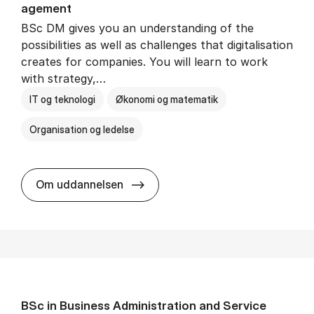
age­ment
BSc DM gives you an understanding of the
possibilities as well as challenges that digitalisation
creates for companies. You will learn to work
with strategy,…
IT og teknologi
Økonomi og matematik
Organisation og ledelse
BSc in Busi­ness Ad­min­is­tra­tion
Om uddannelsen
BSc in Busi­ness Ad­min­is­tra­tion and Ser­vice