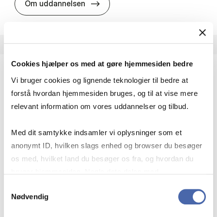
HA i pro­jekt­le­del­se
Om uddannelsen
Cookies hjælper os med at gøre hjemmesiden bedre
Vi bruger cookies og lignende teknologier til bedre at
HA(fil.) - erhvervs­økonomi og fi­lo­so­fi
forstå hvordan hjemmesiden bruges, og til at vise mere
HA(fil.) giver dig en forståelse af de udfordringer,
relevant information om vores uddannelser og tilbud.
virksomheder møder i vores komplekse verden.
Du lærer om virksomheders behov for økonomisk
Med dit samtykke indsamler vi oplysninger som et
effektivitet og…
anonymt ID, hvilken slags enhed og browser du besøger
Økonomi og matematik
Kultur og samfund
os med, hvilket land du besøger os fra, og hvordan du
Filosofi og sociologi
bruger hjemmesiden. Nogle data deles med
tredjepartsværktøjer, som vi bruger til statistik og
Samtykkevalg
Nødvendig
markedsføring. Du bestemmer selv - og kan altid trække
HA(fil.) - erhvervs­økonomi og fi­lo­
Om uddannelsen
dit samtykke tilbage via knappen nederst til højre.