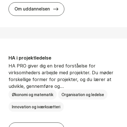
HA i mar­keds- og kul­tu­r­a­na­ly­se
Om uddannelsen
HA i pro­jekt­le­del­se
HA PRO giver dig en bred forståelse for
virksomheders arbejde med projekter. Du møder
forskellige former for projekter, og du lærer at
udvikle, gennemføre og…
Økonomi og matematik
Organisation og ledelse
Innovation og iværksætteri