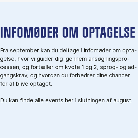
IN­FO­MØ­DER OM OP­TA­GEL­SE
Fra september kan du del­tage i in­fo­mø­der om op­ta­
gel­se, hvor vi gu­i­der dig igen­nem an­søg­nings­pro­
ces­sen, og for­tæl­ler om kvo­te 1 og 2, sprog- og ad­
gangs­krav, og hvordan du forbedrer dine chancer
for at blive optaget.
Du kan finde alle events her i slutningen af august.