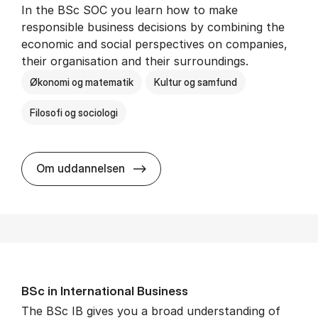
In the BSc SOC you learn how to make
responsible business decisions by combining the
economic and social perspectives on companies,
their organisation and their surroundings.
Økonomi og matematik
Kultur og samfund
Filosofi og sociologi
BSc in Busi­ness Ad­min­is­tra­tion 
Om uddannelsen
BSc in In­ter­na­tion­al Busi­ness
The BSc IB gives you a broad understanding of