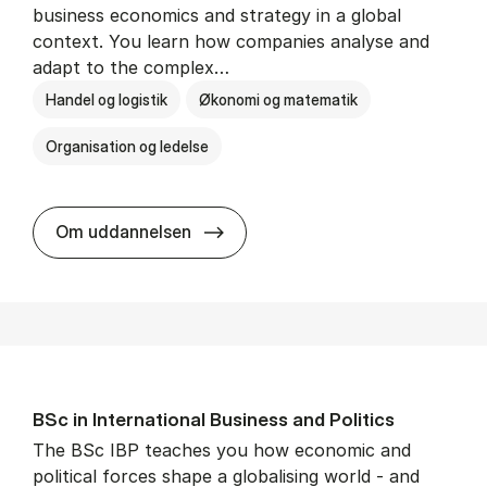
business economics and strategy in a global
context. You learn how companies analyse and
adapt to the complex…
Handel og logistik
Økonomi og matematik
Organisation og ledelse
BSc in In­ter­na­tion­al Busi­ness
Om uddannelsen
BSc in In­ter­na­tion­al Busi­ness and Polit­ics
The BSc IBP teaches you how economic and
political forces shape a globalising world - and