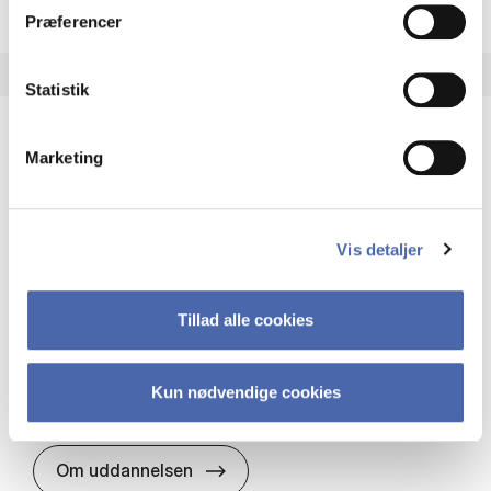
Præferencer
Statistik
Marketing
HA(it.) - erhvervs­økonomi og informations­
teknologi
HA(it.) giver dig en bred forståelse for
Vis detaljer
virksomheders muligheder og udfordringer inden
for it. Du får redskaber til at udvælge, udvikle og
implementere it…
Tillad alle cookies
IT og teknologi
Økonomi og matematik
Organisation og ledelse
Kun nødvendige cookies
HA(it.) - erhvervs­økonomi og in
Om uddannelsen