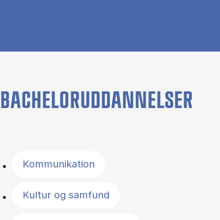
BACHELORUDDANNELSER
Filter by topics
Kommunikation
Kultur og samfund