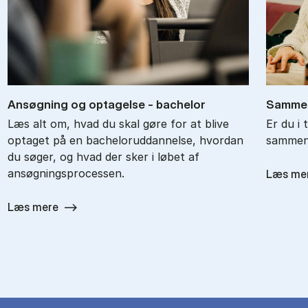
An­søg­ning og op­ta­gel­se - ba­chel­or
Sam­men
Læs alt om, hvad du skal gøre for at blive
Er du i 
optaget på en bacheloruddannelse, hvordan
sammenl
du søger, og hvad der sker i løbet af
ansøgningsprocessen.
Læs me
Læs mere