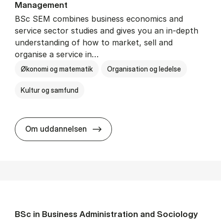
Man­age­ment
BSc SEM combines business economics and
service sector studies and gives you an in-depth
understanding of how to market, sell and
organise a service in…
Økonomi og matematik
Organisation og ledelse
Kultur og samfund
BSc in Busi­ness Ad­min­is­tra­tio
Om uddannelsen
BSc in Busi­ness Ad­min­is­tra­tion and So­ci­ology