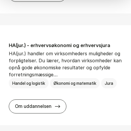
HA(jur.) - erhvervs­økonomi og erhvervs­jura
HA(jur.) handler om virksomheders muligheder og
forpligtelser. Du lærer, hvordan virksomheder kan
opnå gode økonomiske resultater og opfylde
forretningsmæssige…
Handel og logistik
Økonomi og matematik
Jura
HA(jur.) - erhvervs­økonomi og er
Om uddannelsen