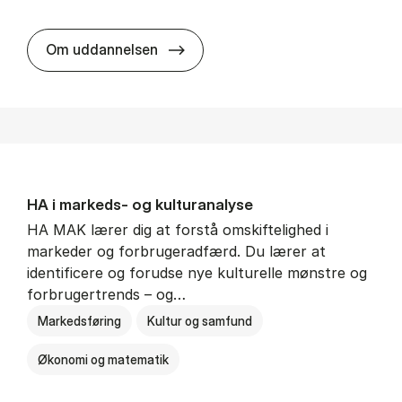
HA al­men erhvervs­økonomi
Om uddannelsen
HA i mar­keds- og kul­tu­r­a­na­ly­se
HA MAK lærer dig at forstå omskiftelighed i
markeder og forbrugeradfærd. Du lærer at
identificere og forudse nye kulturelle mønstre og
forbrugertrends – og…
Markedsføring
Kultur og samfund
Økonomi og matematik