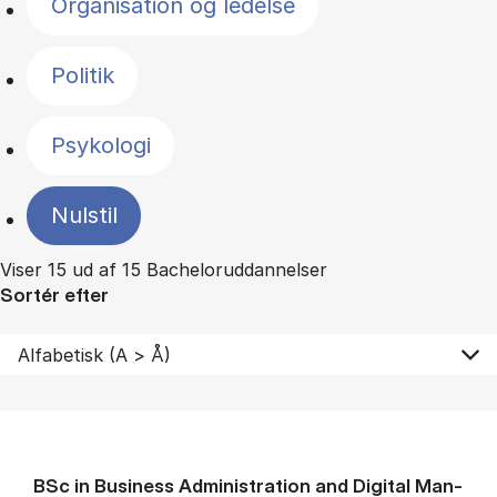
Organisation og ledelse
Politik
Psykologi
Nulstil
Viser 15 ud af 15 Bacheloruddannelser
Sortér efter
BSc in Busi­ness Ad­min­is­tra­tion and Di­git­al Man­