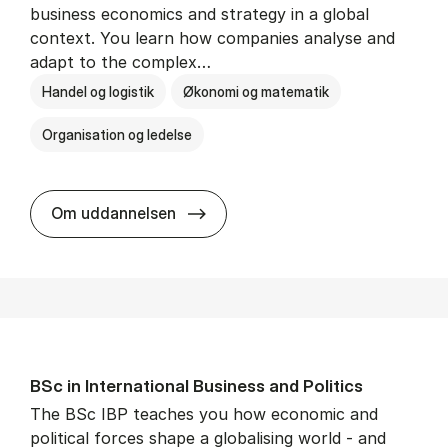
business economics and strategy in a global
context. You learn how companies analyse and
adapt to the complex…
Handel og logistik
Økonomi og matematik
Organisation og ledelse
BSc in In­ter­na­tion­al Busi­ness
Om uddannelsen
BSc in In­ter­na­tion­al Busi­ness and Polit­ics
The BSc IBP teaches you how economic and
political forces shape a globalising world - and