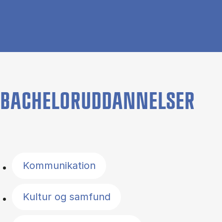
BACHELORUDDANNELSER
Filter by topics
Kommunikation
Kultur og samfund