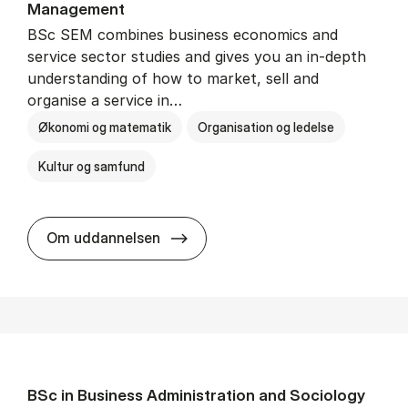
Man­age­ment
BSc SEM combines business economics and
service sector studies and gives you an in-depth
understanding of how to market, sell and
organise a service in…
Økonomi og matematik
Organisation og ledelse
Kultur og samfund
BSc in Busi­ness Ad­min­is­tra­tio
Om uddannelsen
BSc in Busi­ness Ad­min­is­tra­tion and So­ci­ology