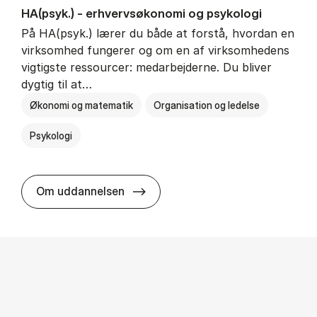
HA(psyk.) - erhvervs­økonomi og psy­ko­lo­gi
På HA(psyk.) lærer du både at forstå, hvordan en
virksomhed fungerer og om en af virksomhedens
vigtigste ressourcer: medarbejderne. Du bliver
dygtig til at…
Økonomi og matematik
Organisation og ledelse
Psykologi
HA(psyk.) - erhvervs­økonomi og ps
Om uddannelsen