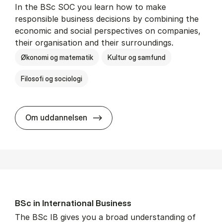
In the BSc SOC you learn how to make
responsible business decisions by combining the
economic and social perspectives on companies,
their organisation and their surroundings.
Økonomi og matematik
Kultur og samfund
Filosofi og sociologi
BSc in Busi­ness Ad­min­is­tra­tion 
Om uddannelsen
BSc in In­ter­na­tion­al Busi­ness
The BSc IB gives you a broad understanding of