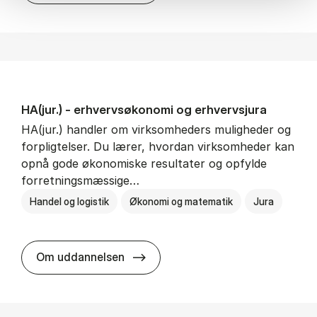
HA(jur.) - erhvervs­økonomi og erhvervs­jura
HA(jur.) handler om virksomheders muligheder og
forpligtelser. Du lærer, hvordan virksomheder kan
opnå gode økonomiske resultater og opfylde
forretningsmæssige…
Handel og logistik
Økonomi og matematik
Jura
HA(jur.) - erhvervs­økonomi og er
Om uddannelsen