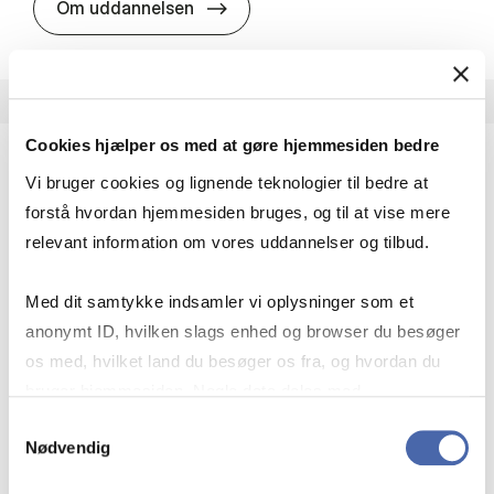
HA i pro­jekt­le­del­se
Om uddannelsen
Cookies hjælper os med at gøre hjemmesiden bedre
Vi bruger cookies og lignende teknologier til bedre at
HA(fil.) - erhvervs­økonomi og fi­lo­so­fi
forstå hvordan hjemmesiden bruges, og til at vise mere
HA(fil.) giver dig en forståelse af de udfordringer,
relevant information om vores uddannelser og tilbud.
virksomheder møder i vores komplekse verden.
Du lærer om virksomheders behov for økonomisk
Med dit samtykke indsamler vi oplysninger som et
effektivitet og…
anonymt ID, hvilken slags enhed og browser du besøger
Økonomi og matematik
Kultur og samfund
os med, hvilket land du besøger os fra, og hvordan du
Filosofi og sociologi
bruger hjemmesiden. Nogle data deles med
tredjepartsværktøjer, som vi bruger til statistik og
Samtykkevalg
Nødvendig
markedsføring. Du bestemmer selv - og kan altid trække
HA(fil.) - erhvervs­økonomi og fi­lo­
Om uddannelsen
dit samtykke tilbage via knappen nederst til højre.