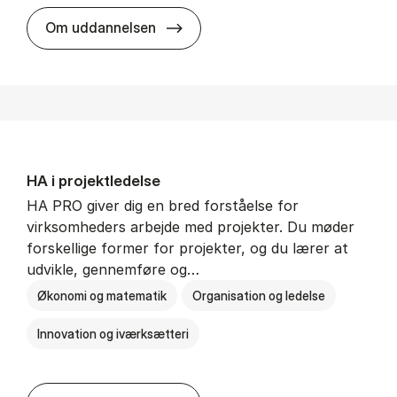
HA i mar­keds- og kul­tu­r­a­na­ly­se
Om uddannelsen
HA i pro­jekt­le­del­se
HA PRO giver dig en bred forståelse for
virksomheders arbejde med projekter. Du møder
forskellige former for projekter, og du lærer at
udvikle, gennemføre og…
Økonomi og matematik
Organisation og ledelse
Innovation og iværksætteri