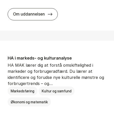
HA al­men erhvervs­økonomi
Om uddannelsen
HA i mar­keds- og kul­tu­r­a­na­ly­se
HA MAK lærer dig at forstå omskiftelighed i
markeder og forbrugeradfærd. Du lærer at
identificere og forudse nye kulturelle mønstre og
forbrugertrends – og…
Markedsføring
Kultur og samfund
Økonomi og matematik