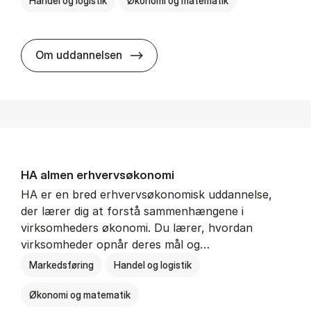
Handel og logistik
Økonomi og matematik
BSc in In­ter­na­tion­al Ship­ping a
Om uddannelsen
HA al­men erhvervs­økonomi
HA er en bred erhvervsøkonomisk uddannelse,
der lærer dig at forstå sammenhængene i
virksomheders økonomi. Du lærer, hvordan
virksomheder opnår deres mål og…
Markedsføring
Handel og logistik
Økonomi og matematik