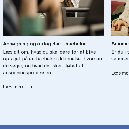
An­søg­ning og op­ta­gel­se - ba­chel­or
Sam­men
Læs alt om, hvad du skal gøre for at blive
Er du i 
optaget på en bacheloruddannelse, hvordan
sammenl
du søger, og hvad der sker i løbet af
ansøgningsprocessen.
Læs me
Læs mere