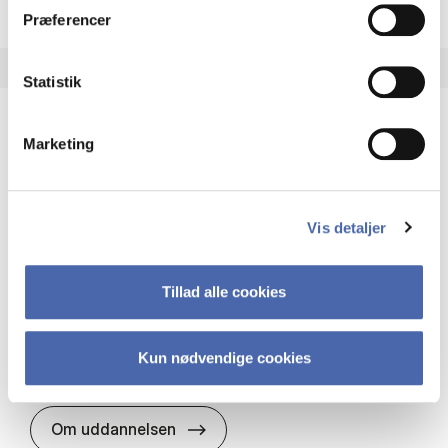
Præferencer
Statistik
Marketing
HA(it.) - erhvervs­økonomi og informations­
teknologi
HA(it.) giver dig en bred forståelse for
Vis detaljer
virksomheders muligheder og udfordringer inden
for it. Du får redskaber til at udvælge, udvikle og
implementere it…
Tillad alle cookies
IT og teknologi
Økonomi og matematik
Organisation og ledelse
Kun nødvendige cookies
HA(it.) - erhvervs­økonomi og in
Om uddannelsen