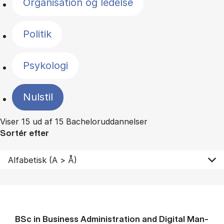
Organisation og ledelse
Politik
Psykologi
Nulstil
Viser 15 ud af 15 Bacheloruddannelser
Sortér efter
BSc in Busi­ness Ad­min­is­tra­tion and Di­git­al Man­