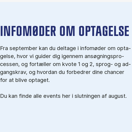
IN­FO­MØ­DER OM OP­TA­GEL­SE
Fra september kan du del­tage i in­fo­mø­der om op­ta­
gel­se, hvor vi gu­i­der dig igen­nem an­søg­nings­pro­
ces­sen, og for­tæl­ler om kvo­te 1 og 2, sprog- og ad­
gangs­krav, og hvordan du forbedrer dine chancer
for at blive optaget.
Du kan finde alle events her i slutningen af august.