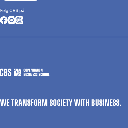
Følg CBS på
Opens in a new tab
Opens in a new tab
Opens in a new tab
WE TRANSFORM SOCIETY WITH BUSINESS.