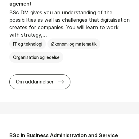
age­ment
BSc DM gives you an understanding of the
possibilities as well as challenges that digitalisation
creates for companies. You will learn to work
with strategy,…
IT og teknologi
Økonomi og matematik
Organisation og ledelse
BSc in Busi­ness Ad­min­is­tra­tion
Om uddannelsen
BSc in Busi­ness Ad­min­is­tra­tion and Ser­vice