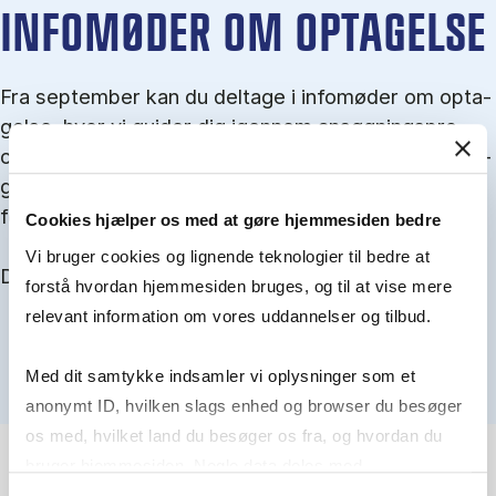
IN­FO­MØ­DER OM OP­TA­GEL­SE
Fra september kan du del­tage i in­fo­mø­der om op­ta­
gel­se, hvor vi gu­i­der dig igen­nem an­søg­nings­pro­
ces­sen, og for­tæl­ler om kvo­te 1 og 2, sprog- og ad­
gangs­krav, og hvordan du forbedrer dine chancer
for at blive optaget.
Cookies hjælper os med at gøre hjemmesiden bedre
Vi bruger cookies og lignende teknologier til bedre at
Du kan finde alle events her i slutningen af august.
forstå hvordan hjemmesiden bruges, og til at vise mere
relevant information om vores uddannelser og tilbud.
Med dit samtykke indsamler vi oplysninger som et
anonymt ID, hvilken slags enhed og browser du besøger
os med, hvilket land du besøger os fra, og hvordan du
bruger hjemmesiden. Nogle data deles med
tredjepartsværktøjer, som vi bruger til statistik og