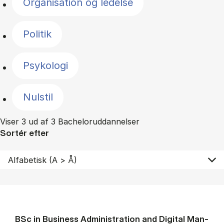
Organisation og ledelse
Politik
Psykologi
Nulstil
Viser 3 ud af 3 Bacheloruddannelser
Sortér efter
BSc in Busi­ness Ad­min­is­tra­tion and Di­git­al Man­