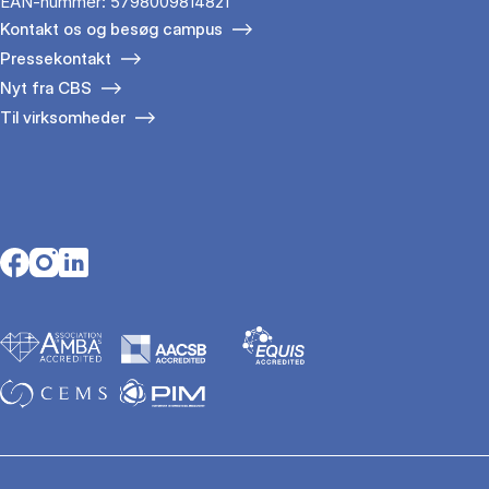
EAN-nummer: 5798009814821
Kontakt os og besøg campus
Pressekontakt
Nyt fra CBS
Til virksomheder
Opens in a new tab
Opens in a new tab
Opens in a new tab