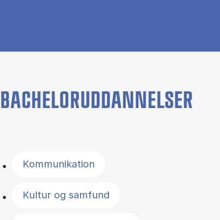
BACHELORUDDANNELSER
Filter by topics
Kommunikation
Kultur og samfund