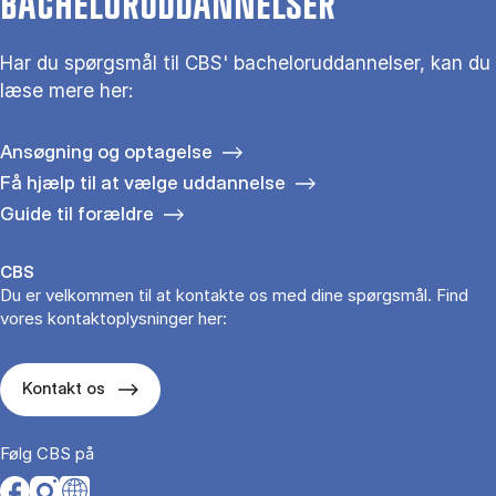
BACHELORUDDANNELSER
Har du spørgsmål til CBS' bacheloruddannelser, kan du
læse mere her:
Ansøgning og optagelse
Få hjælp til at vælge uddannelse
Guide til forældre
CBS
Du er velkommen til at kontakte os med dine spørgsmål. Find
vores kontaktoplysninger her:
Kontakt os
Følg CBS på
Opens in a new tab
Opens in a new tab
Opens in a new tab