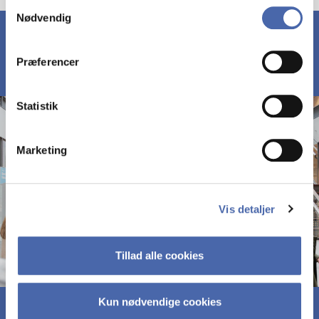
Samtykkevalg
Nødvendig
markedsføring. Du bestemmer selv - og kan altid trække
dit samtykke tilbage via knappen nederst til højre.
Præferencer
Statistik
Marketing
Vis detaljer
Tillad alle cookies
Kun nødvendige cookies