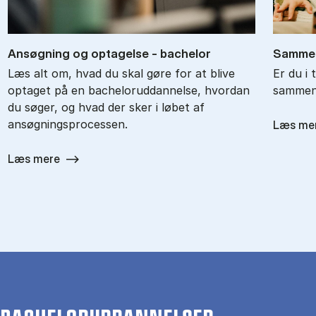
An­søg­ning og op­ta­gel­se - ba­chel­or
Sam­men
Læs alt om, hvad du skal gøre for at blive
Er du i 
optaget på en bacheloruddannelse, hvordan
sammenl
du søger, og hvad der sker i løbet af
ansøgningsprocessen.
Læs me
Læs mere