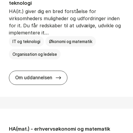
teknologi
HA(it.) giver dig en bred forståelse for
virksomheders muligheder og udfordringer inden
for it. Du får redskaber til at udvælge, udvikle og
implementere it…
IT og teknologi
Økonomi og matematik
Organisation og ledelse
HA(it.) - erhvervs­økonomi og in
Om uddannelsen
HA(mat.) - erhvervs­økonomi og ma­te­ma­tik