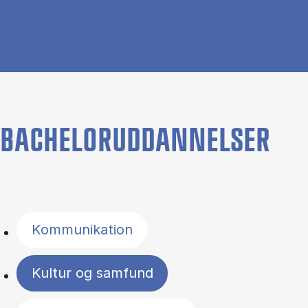
BACHELORUDDANNELSER
Filter by topics
Kommunikation
Kultur og samfund