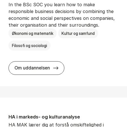
In the BSc SOC you learn how to make
responsible business decisions by combining the
economic and social perspectives on companies,
their organisation and their surroundings.
Økonomi og matematik
Kultur og samfund
Filosofi og sociologi
BSc in Busi­ness Ad­min­is­tra­tion 
Om uddannelsen
HA i mar­keds- og kul­tu­r­a­na­ly­se
HA MAK lærer dig at forstå omskiftelighed i