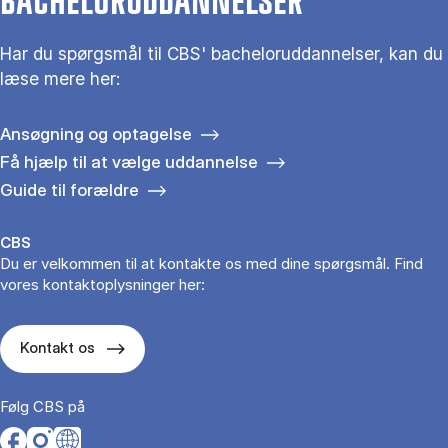
BACHELORUDDANNELSER
Har du spørgsmål til CBS' bacheloruddannelser, kan du
læse mere her:
Ansøgning og optagelse
Få hjælp til at vælge uddannelse
Guide til forældre
CBS
Du er velkommen til at kontakte os med dine spørgsmål. Find
vores kontaktoplysninger her:
Kontakt os
Følg CBS på
Opens in a new tab
Opens in a new tab
Opens in a new tab