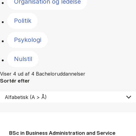
Organisation og ledelse
Politik
Psykologi
Nulstil
Viser 4 ud af 4 Bacheloruddannelser
Sortér efter
BSc in Busi­ness Ad­min­is­tra­tion and Ser­vice