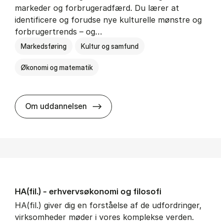
markeder og forbrugeradfærd. Du lærer at
identificere og forudse nye kulturelle mønstre og
forbrugertrends – og…
Markedsføring
Kultur og samfund
Økonomi og matematik
HA i mar­keds- og kul­tu­r­a­na­ly­se
Om uddannelsen
HA(fil.) - erhvervs­økonomi og fi­lo­so­fi
HA(fil.) giver dig en forståelse af de udfordringer,
virksomheder møder i vores komplekse verden.