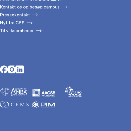
Kontakt os og besøg campus
Pressekontakt
Nyt fra CBS
Til virksomheder
Opens in a new tab
Opens in a new tab
Opens in a new tab