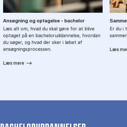
An­søg­ning og op­ta­gel­se - ba­chel­or
Sam­men
Læs alt om, hvad du skal gøre for at blive
Er du i 
optaget på en bacheloruddannelse, hvordan
sammenl
du søger, og hvad der sker i løbet af
ansøgningsprocessen.
Læs me
Læs mere