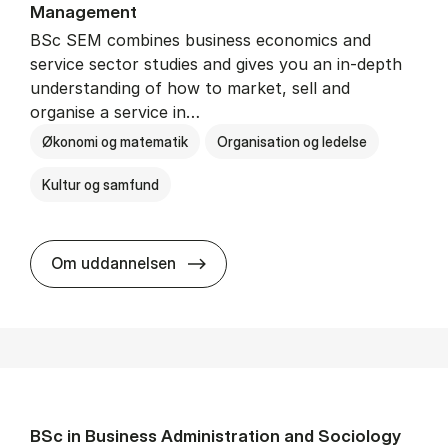
Man­age­ment
BSc SEM combines business economics and
service sector studies and gives you an in-depth
understanding of how to market, sell and
organise a service in…
Økonomi og matematik
Organisation og ledelse
Kultur og samfund
BSc in Busi­ness Ad­min­is­tra­tio
Om uddannelsen
BSc in Busi­ness Ad­min­is­tra­tion and So­ci­ology