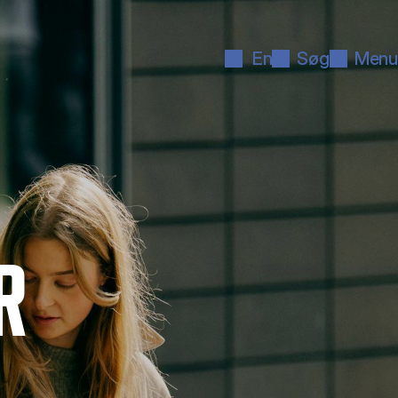
En
Søg
Menu
R