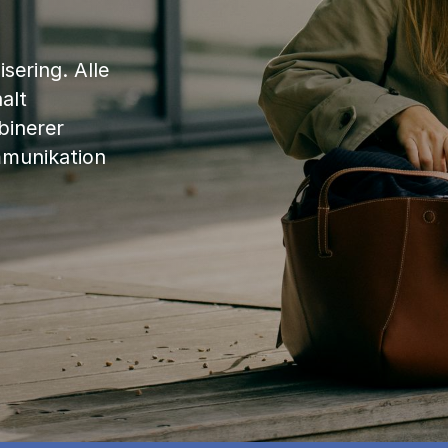
sering. Alle
alt
binerer
mmunikation