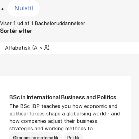
Nulstil
Viser 1 ud af 1 Bacheloruddannelser
Sortér efter
BSc in In­ter­na­tion­al Busi­ness and Polit­ics
The BSc IBP teaches you how economic and
political forces shape a globalising world - and
how companies adjust their business
strategies and working methods to…
Økonomi og matematik
Politik