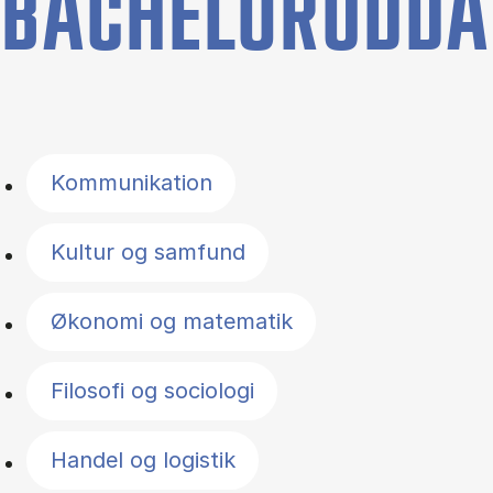
BACHELORUDDA
Filter by topics
Kommunikation
Kultur og samfund
Økonomi og matematik
Filosofi og sociologi
Handel og logistik