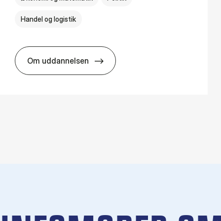
Handel og logistik
Om uddannelsen
BSc in In­ter­na­tion­al Busi­ness and Polit­ics