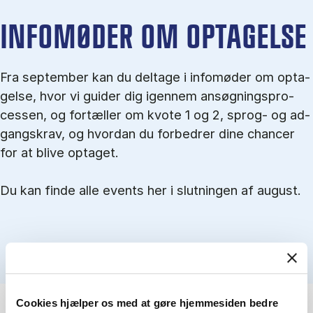
IN­FO­MØ­DER OM OP­TA­GEL­SE
Fra september kan du del­tage i in­fo­mø­der om op­ta­
gel­se, hvor vi gu­i­der dig igen­nem an­søg­nings­pro­
ces­sen, og for­tæl­ler om kvo­te 1 og 2, sprog- og ad­
gangs­krav, og hvordan du forbedrer dine chancer
for at blive optaget.
Du kan finde alle events her i slutningen af august.
Cookies hjælper os med at gøre hjemmesiden bedre