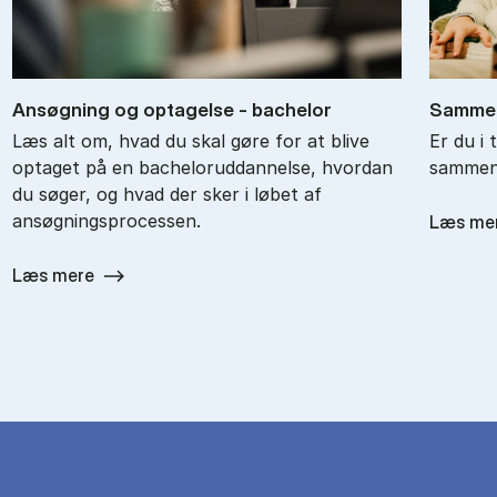
An­søg­ning og op­ta­gel­se - ba­chel­or
Sam­men
Læs alt om, hvad du skal gøre for at blive
Er du i 
optaget på en bacheloruddannelse, hvordan
sammenl
du søger, og hvad der sker i løbet af
ansøgningsprocessen.
Læs me
Læs mere