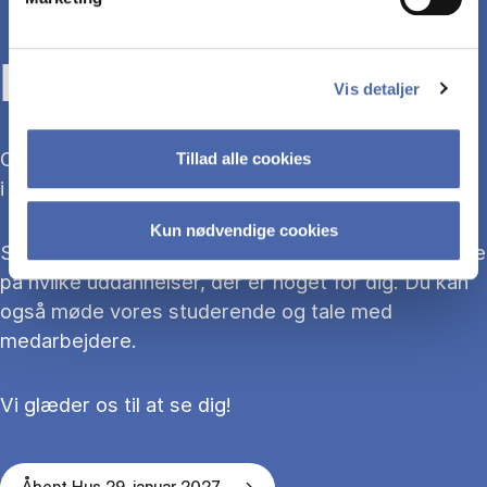
KOM TIL ÅBENT HUS
Vis detaljer
Overvejer du at søge ind på en bacheloruddannelse
Tillad alle cookies
i 2027?
Kun nødvendige cookies
Så kom med til Åbent Hus, hvor du kan blive klogere
på hvilke uddannelser, der er noget for dig. Du kan
også møde vores studerende og tale med
medarbejdere.
Vi glæder os til at se dig!
Åbent Hus 29. januar 2027