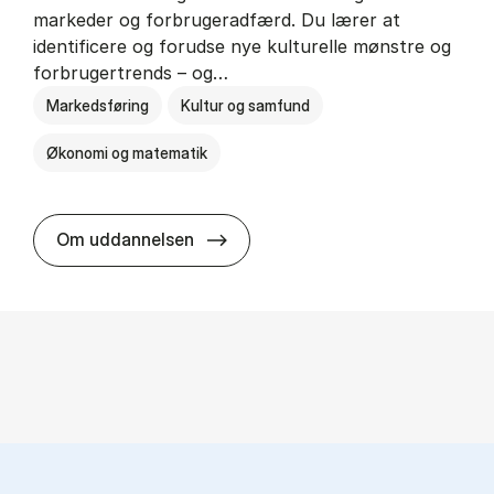
markeder og forbrugeradfærd. Du lærer at
identificere og forudse nye kulturelle mønstre og
forbrugertrends – og…
Markedsføring
Kultur og samfund
Økonomi og matematik
HA i mar­keds- og kul­tu­r­a­na­ly­se
Om uddannelsen