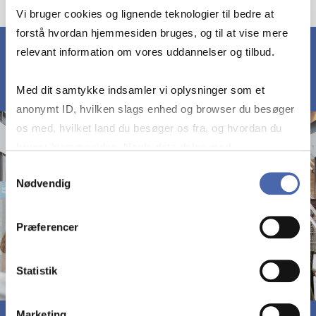
Vi bruger cookies og lignende teknologier til bedre at
forstå hvordan hjemmesiden bruges, og til at vise mere
relevant information om vores uddannelser og tilbud.
Med dit samtykke indsamler vi oplysninger som et
anonymt ID, hvilken slags enhed og browser du besøger
os med, hvilket land du besøger os fra, og hvordan du
bruger hjemmesiden. Nogle data deles med
tredjepartsværktøjer, som vi bruger til statistik og
Samtykkevalg
Nødvendig
markedsføring. Du bestemmer selv - og kan altid trække
dit samtykke tilbage via knappen nederst til højre.
Præferencer
Statistik
Marketing