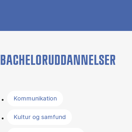
BACHELORUDDANNELSER
Filter by topics
Kommunikation
Kultur og samfund