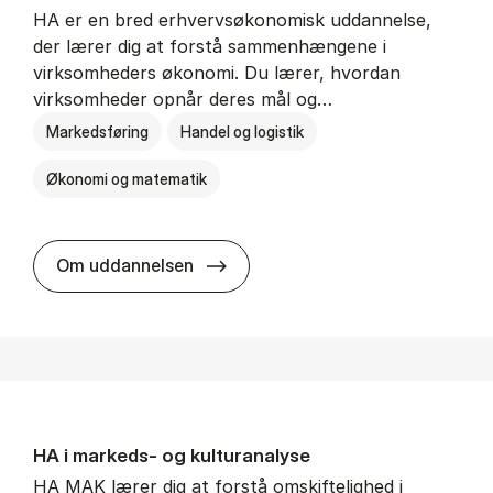
HA er en bred erhvervsøkonomisk uddannelse,
der lærer dig at forstå sammenhængene i
virksomheders økonomi. Du lærer, hvordan
virksomheder opnår deres mål og…
Markedsføring
Handel og logistik
Økonomi og matematik
HA al­men erhvervs­økonomi
Om uddannelsen
HA i mar­keds- og kul­tu­r­a­na­ly­se
HA MAK lærer dig at forstå omskiftelighed i