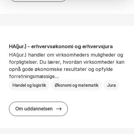
HA(jur.) - erhvervs­økonomi og erhvervs­jura
HA(jur.) handler om virksomheders muligheder og
forpligtelser. Du lærer, hvordan virksomheder kan
opnå gode økonomiske resultater og opfylde
forretningsmæssige…
Handel og logistik
Økonomi og matematik
Jura
HA(jur.) - erhvervs­økonomi og er
Om uddannelsen