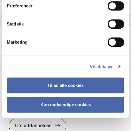
Præferencer
Statistik
Marketing
HA(it.) - erhvervs­økonomi og informations­
teknologi
HA(it.) giver dig en bred forståelse for
Vis detaljer
virksomheders muligheder og udfordringer inden
for it. Du får redskaber til at udvælge, udvikle og
implementere it…
Tillad alle cookies
IT og teknologi
Økonomi og matematik
Organisation og ledelse
Kun nødvendige cookies
HA(it.) - erhvervs­økonomi og in
Om uddannelsen