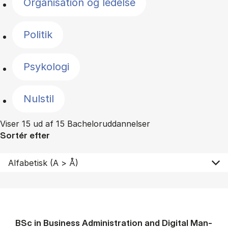
Organisation og ledelse
Politik
Psykologi
Nulstil
Viser 15 ud af 15 Bacheloruddannelser
Sortér efter
BSc in Busi­ness Ad­min­is­tra­tion and Di­git­al Man­