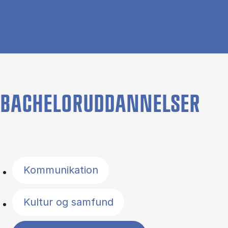
BACHELORUDDANNELSER
Filter by topics
Kommunikation
Kultur og samfund