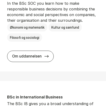
In the BSc SOC you learn how to make
responsible business decisions by combining the
economic and social perspectives on companies,
their organisation and their surroundings.
Økonomi og matematik
Kultur og samfund
Filosofi og sociologi
BSc in Busi­ness Ad­min­is­tra­tion 
Om uddannelsen
BSc in In­ter­na­tion­al Busi­ness
The BSc IB gives you a broad understanding of