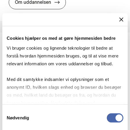
HA i pro­jekt­le­del­se
Om uddannelsen
Cookies hjælper os med at gøre hjemmesiden bedre
Vi bruger cookies og lignende teknologier til bedre at
HA(fil.) - erhvervs­økonomi og fi­lo­so­fi
forstå hvordan hjemmesiden bruges, og til at vise mere
HA(fil.) giver dig en forståelse af de udfordringer,
relevant information om vores uddannelser og tilbud.
virksomheder møder i vores komplekse verden.
Du lærer om virksomheders behov for økonomisk
Med dit samtykke indsamler vi oplysninger som et
effektivitet og…
anonymt ID, hvilken slags enhed og browser du besøger
Økonomi og matematik
Kultur og samfund
os med, hvilket land du besøger os fra, og hvordan du
Filosofi og sociologi
bruger hjemmesiden. Nogle data deles med
tredjepartsværktøjer, som vi bruger til statistik og
Samtykkevalg
Nødvendig
markedsføring. Du bestemmer selv - og kan altid trække
HA(fil.) - erhvervs­økonomi og fi­lo­
Om uddannelsen
dit samtykke tilbage via knappen nederst til højre.