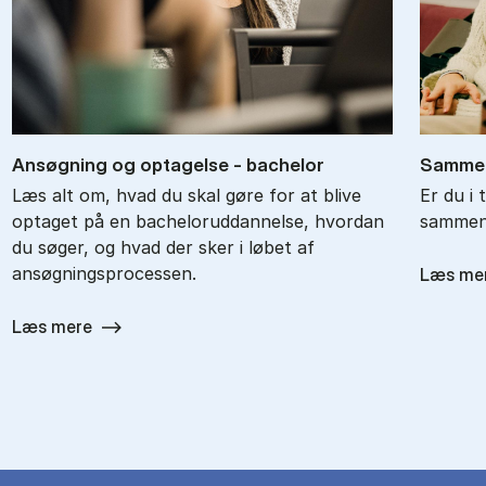
An­søg­ning og op­ta­gel­se - ba­chel­or
Sam­men
Læs alt om, hvad du skal gøre for at blive
Er du i 
optaget på en bacheloruddannelse, hvordan
sammenl
du søger, og hvad der sker i løbet af
ansøgningsprocessen.
Læs me
Læs mere