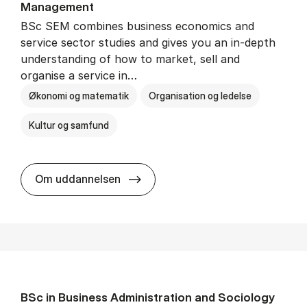
Man­age­ment
BSc SEM combines business economics and
service sector studies and gives you an in-depth
understanding of how to market, sell and
organise a service in…
Økonomi og matematik
Organisation og ledelse
Kultur og samfund
BSc in Busi­ness Ad­min­is­tra­tio
Om uddannelsen
BSc in Busi­ness Ad­min­is­tra­tion and So­ci­ology