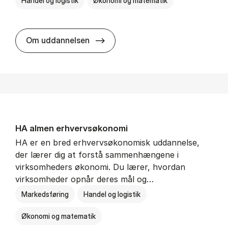
Handel og logistik
Økonomi og matematik
BSc in In­ter­na­tion­al Ship­ping a
Om uddannelsen
HA al­men erhvervs­økonomi
HA er en bred erhvervsøkonomisk uddannelse,
der lærer dig at forstå sammenhængene i
virksomheders økonomi. Du lærer, hvordan
virksomheder opnår deres mål og…
Markedsføring
Handel og logistik
Økonomi og matematik