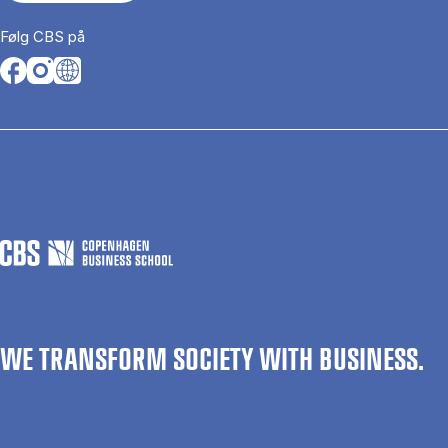
Følg CBS på
Opens in a new tab
Opens in a new tab
Opens in a new tab
WE TRANSFORM SOCIETY WITH BUSINESS.