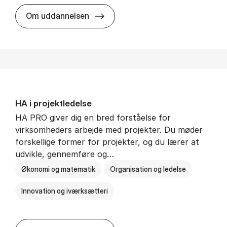
HA i mar­keds- og kul­tu­r­a­na­ly­se
Om uddannelsen
HA i pro­jekt­le­del­se
HA PRO giver dig en bred forståelse for
virksomheders arbejde med projekter. Du møder
forskellige former for projekter, og du lærer at
udvikle, gennemføre og…
Økonomi og matematik
Organisation og ledelse
Innovation og iværksætteri