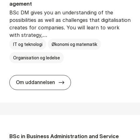
age­ment
BSc DM gives you an understanding of the
possibilities as well as challenges that digitalisation
creates for companies. You will learn to work
with strategy,…
IT og teknologi
Økonomi og matematik
Organisation og ledelse
BSc in Busi­ness Ad­min­is­tra­tion
Om uddannelsen
BSc in Busi­ness Ad­min­is­tra­tion and Ser­vice