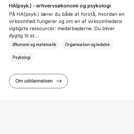
HA(psyk.) - erhvervs­økonomi og psy­ko­lo­gi
På HA(psyk.) lærer du både at forstå, hvordan en
virksomhed fungerer og om en af virksomhedens
vigtigste ressourcer: medarbejderne. Du bliver
dygtig til at…
Økonomi og matematik
Organisation og ledelse
Psykologi
HA(psyk.) - erhvervs­økonomi og ps
Om uddannelsen