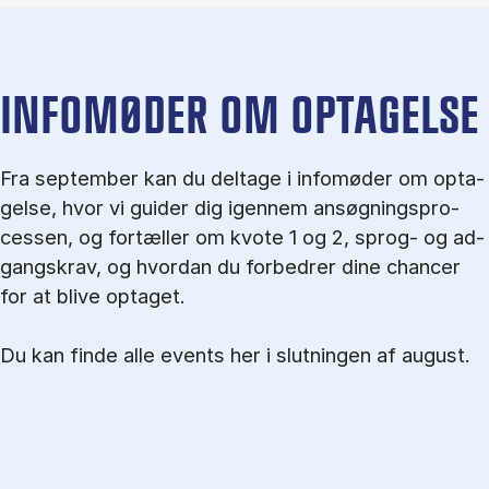
IN­FO­MØ­DER OM OP­TA­GEL­SE
Fra september kan du del­tage i in­fo­mø­der om op­ta­
gel­se, hvor vi gu­i­der dig igen­nem an­søg­nings­pro­
ces­sen, og for­tæl­ler om kvo­te 1 og 2, sprog- og ad­
gangs­krav, og hvordan du forbedrer dine chancer
for at blive optaget.
Du kan finde alle events her i slutningen af august.