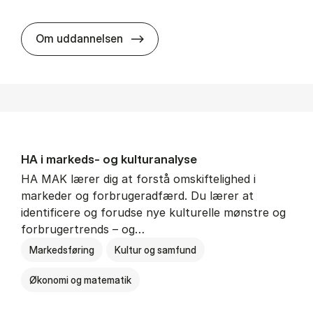
HA al­men erhvervs­økonomi
Om uddannelsen
HA i mar­keds- og kul­tu­r­a­na­ly­se
HA MAK lærer dig at forstå omskiftelighed i
markeder og forbrugeradfærd. Du lærer at
identificere og forudse nye kulturelle mønstre og
forbrugertrends – og…
Markedsføring
Kultur og samfund
Økonomi og matematik