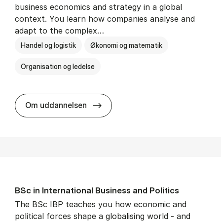
business economics and strategy in a global
context. You learn how companies analyse and
adapt to the complex…
Handel og logistik
Økonomi og matematik
Organisation og ledelse
BSc in In­ter­na­tion­al Busi­ness
Om uddannelsen
BSc in In­ter­na­tion­al Busi­ness and Polit­ics
The BSc IBP teaches you how economic and
political forces shape a globalising world - and