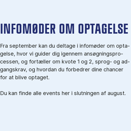
IN­FO­MØ­DER OM OP­TA­GEL­SE
Fra september kan du del­tage i in­fo­mø­der om op­ta­
gel­se, hvor vi gu­i­der dig igen­nem an­søg­nings­pro­
ces­sen, og for­tæl­ler om kvo­te 1 og 2, sprog- og ad­
gangs­krav, og hvordan du forbedrer dine chancer
for at blive optaget.
Du kan finde alle events her i slutningen af august.