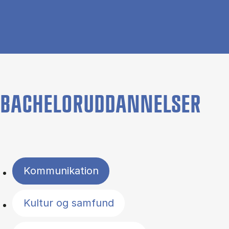
BACHELORUDDANNELSER
Filter by topics
Kommunikation
Kultur og samfund