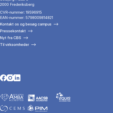
2000 Frederiksberg
CVR-nummer: 19596915
EAN-nummer: 5798009814821
Kontakt os og besøg campus
Pressekontakt
Nyt fra CBS
Til virksomheder
Opens in a new tab
Opens in a new tab
Opens in a new tab