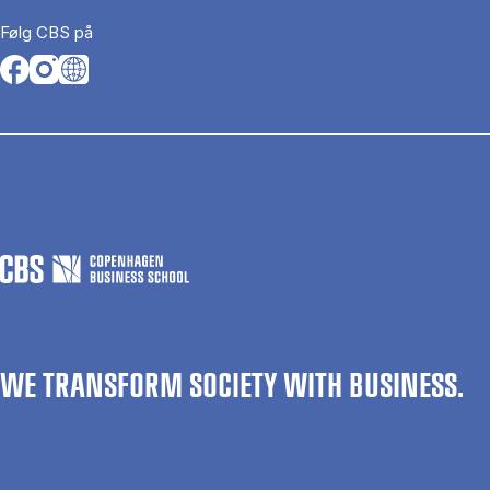
Følg CBS på
Opens in a new tab
Opens in a new tab
Opens in a new tab
WE TRANSFORM SOCIETY WITH BUSINESS.