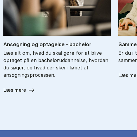
An­søg­ning og op­ta­gel­se - ba­chel­or
Sam­men
Læs alt om, hvad du skal gøre for at blive
Er du i 
optaget på en bacheloruddannelse, hvordan
sammenl
du søger, og hvad der sker i løbet af
ansøgningsprocessen.
Læs me
Læs mere