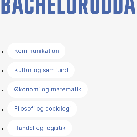
BACHELORUDDA
Filter by topics
Kommunikation
Kultur og samfund
Økonomi og matematik
Filosofi og sociologi
Handel og logistik