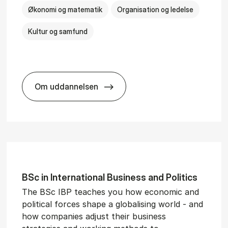
Økonomi og matematik
Organisation og ledelse
Kultur og samfund
Om uddannelsen
­al Man­age­ment
BSc in Busi­ness Ad­min­is­tra­tion and Ser
BSc in In­ter­na­tion­al Busi­ness and Polit­ics
The BSc IBP teaches you how economic and
political forces shape a globalising world - and
how companies adjust their business