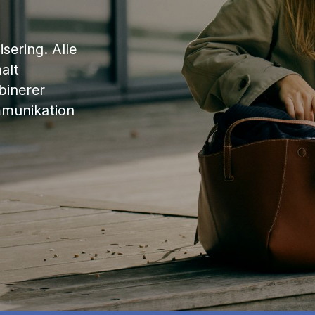
sering. Alle
alt
binerer
mmunikation