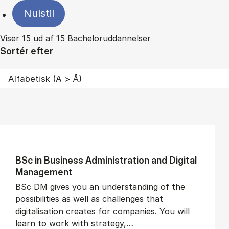
Nulstil
Viser 15 ud af 15 Bacheloruddannelser
Sortér efter
BSc in Busi­ness Ad­min­is­tra­tion and Di­git­al
Man­age­ment
BSc DM gives you an understanding of the
possibilities as well as challenges that
digitalisation creates for companies. You will
learn to work with strategy,…