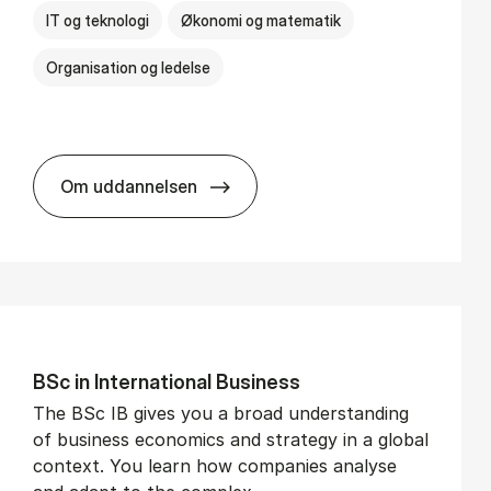
IT og teknologi
Økonomi og matematik
Organisation og ledelse
Om uddannelsen
BSc in Busi­ness Ad­min­is­tra­tion and Di­git
BSc in In­ter­na­tion­al Busi­ness
The BSc IB gives you a broad understanding
of business economics and strategy in a global
context. You learn how companies analyse