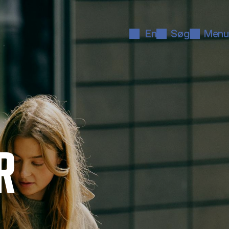
En
Søg
Menu
R