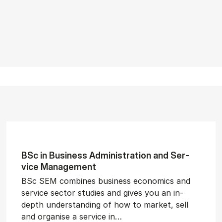
BSc in Busi­ness Ad­min­is­tra­tion and Ser­
vice Man­age­ment
BSc SEM combines business economics and
service sector studies and gives you an in-
depth understanding of how to market, sell
and organise a service in…