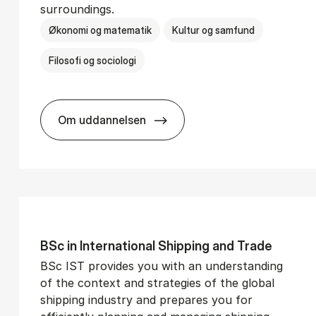
surroundings.
Økonomi og matematik
Kultur og samfund
Filosofi og sociologi
Om uddannelsen
­vice Man­age­ment
BSc in Busi­ness Ad­min­is­tra­tion and So­
BSc in In­ter­na­tion­al Ship­ping and Trade
BSc IST provides you with an understanding
of the context and strategies of the global
shipping industry and prepares you for