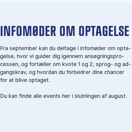
IN­FO­MØ­DER OM OP­TA­GEL­SE
Fra september kan du del­tage i in­fo­mø­der om op­ta­
gel­se, hvor vi gu­i­der dig igen­nem an­søg­nings­pro­
ces­sen, og for­tæl­ler om kvo­te 1 og 2, sprog- og ad­
gangs­krav, og hvordan du forbedrer dine chancer
for at blive optaget.
Du kan finde alle events her i slutningen af august.