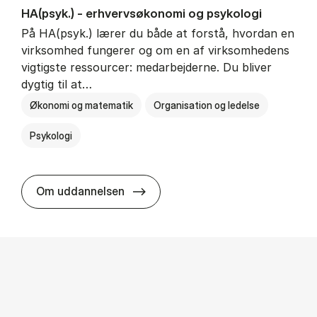
HA(psyk.) - erhvervs­økonomi og psy­ko­lo­gi
På HA(psyk.) lærer du både at forstå, hvordan en
virksomhed fungerer og om en af virksomhedens
vigtigste ressourcer: medarbejderne. Du bliver
dygtig til at…
Økonomi og matematik
Organisation og ledelse
Psykologi
HA(psyk.) - erhvervs­økonomi og ps
Om uddannelsen