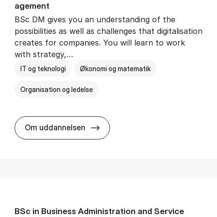
age­ment
BSc DM gives you an understanding of the
possibilities as well as challenges that digitalisation
creates for companies. You will learn to work
with strategy,…
IT og teknologi
Økonomi og matematik
Organisation og ledelse
BSc in Busi­ness Ad­min­is­tra­tion
Om uddannelsen
BSc in Busi­ness Ad­min­is­tra­tion and Ser­vice