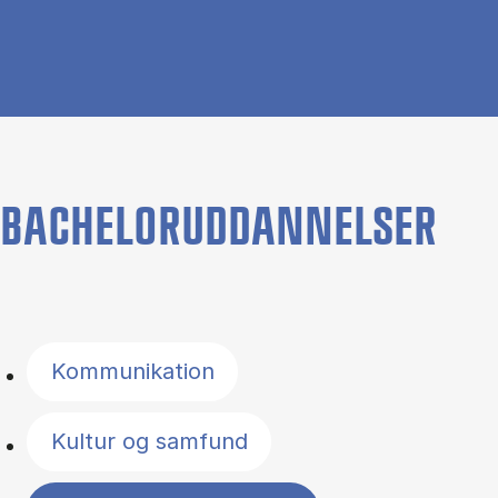
BACHELORUDDANNELSER
Filter by topics
Kommunikation
Kultur og samfund