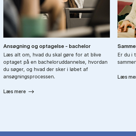
An­søg­ning og op­ta­gel­se - ba­chel­or
Sam­men
Læs alt om, hvad du skal gøre for at blive
Er du i 
optaget på en bacheloruddannelse, hvordan
sammenl
du søger, og hvad der sker i løbet af
ansøgningsprocessen.
Læs me
Læs mere