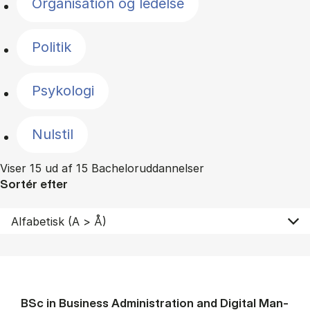
Organisation og ledelse
Politik
Psykologi
Nulstil
Viser 15 ud af 15 Bacheloruddannelser
Sortér efter
BSc in Busi­ness Ad­min­is­tra­tion and Di­git­al Man­