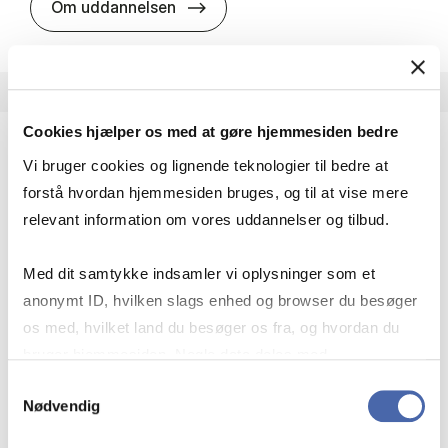
HA i pro­jekt­le­del­se
Om uddannelsen
Cookies hjælper os med at gøre hjemmesiden bedre
Vi bruger cookies og lignende teknologier til bedre at
HA(fil.) - erhvervs­økonomi og fi­lo­so­fi
forstå hvordan hjemmesiden bruges, og til at vise mere
HA(fil.) giver dig en forståelse af de udfordringer,
relevant information om vores uddannelser og tilbud.
virksomheder møder i vores komplekse verden.
Du lærer om virksomheders behov for økonomisk
Med dit samtykke indsamler vi oplysninger som et
effektivitet og…
anonymt ID, hvilken slags enhed og browser du besøger
Økonomi og matematik
Kultur og samfund
os med, hvilket land du besøger os fra, og hvordan du
Filosofi og sociologi
bruger hjemmesiden. Nogle data deles med
tredjepartsværktøjer, som vi bruger til statistik og
Samtykkevalg
Nødvendig
markedsføring. Du bestemmer selv - og kan altid trække
HA(fil.) - erhvervs­økonomi og fi­lo­
Om uddannelsen
dit samtykke tilbage via knappen nederst til højre.