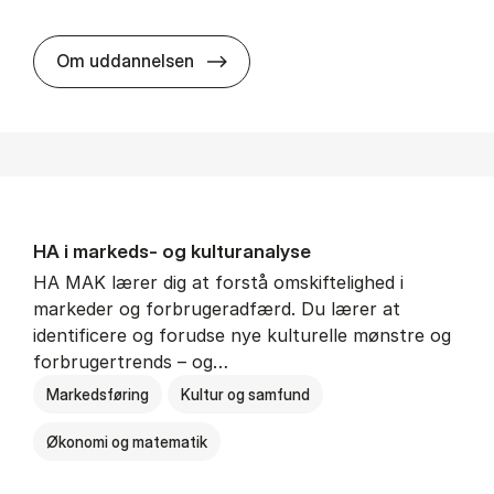
HA al­men erhvervs­økonomi
Om uddannelsen
HA i mar­keds- og kul­tu­r­a­na­ly­se
HA MAK lærer dig at forstå omskiftelighed i
markeder og forbrugeradfærd. Du lærer at
identificere og forudse nye kulturelle mønstre og
forbrugertrends – og…
Markedsføring
Kultur og samfund
Økonomi og matematik