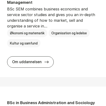
Man­age­ment
BSc SEM combines business economics and
service sector studies and gives you an in-depth
understanding of how to market, sell and
organise a service in…
Økonomi og matematik
Organisation og ledelse
Kultur og samfund
BSc in Busi­ness Ad­min­is­tra­tio
Om uddannelsen
BSc in Busi­ness Ad­min­is­tra­tion and So­ci­ology