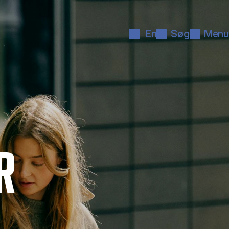
En
Søg
Menu
R