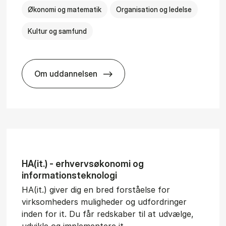
Økonomi og matematik
Organisation og ledelse
Kultur og samfund
Om uddannelsen
­al Man­age­ment
BSc in Busi­ness Ad­min­is­tra­tion and Ser
HA(it.) - erhvervs­økonomi og
informations­teknologi
HA(it.) giver dig en bred forståelse for
virksomheders muligheder og udfordringer
inden for it. Du får redskaber til at udvælge,