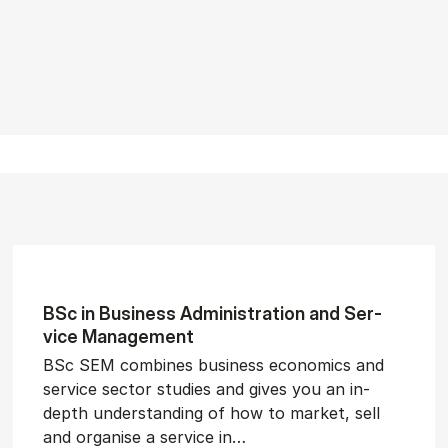
BSc in Busi­ness Ad­min­is­tra­tion and Ser­
vice Man­age­ment
BSc SEM combines business economics and
service sector studies and gives you an in-
depth understanding of how to market, sell
and organise a service in…