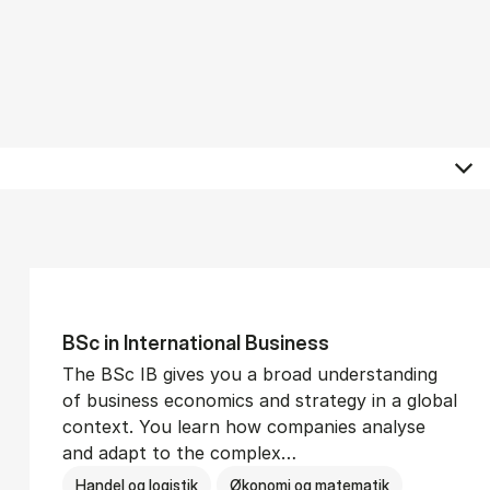
BSc in In­ter­na­tion­al Busi­ness
The BSc IB gives you a broad understanding
of business economics and strategy in a global
context. You learn how companies analyse
and adapt to the complex…
Handel og logistik
Økonomi og matematik