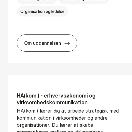
Organisation og ledelse
Om uddannelsen
­vice Man­age­ment
BSc in In­ter­na­tion­al Busi­ness
HA(kom.) - erhvervs­økonomi og
virksomheds­kommunikation
HA(kom.) lærer dig at arbejde strategisk med
kommunikation i virksomheder og andre
organisationer. Du lærer at skabe