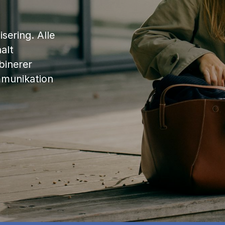
sering. Alle
alt
binerer
mmunikation