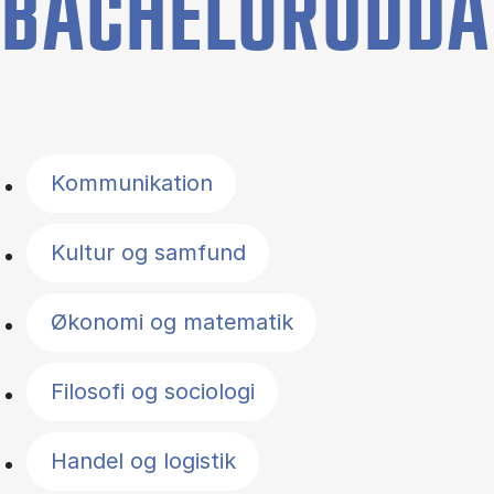
BACHELORUDDA
Filter by topics
Kommunikation
Kultur og samfund
Økonomi og matematik
Filosofi og sociologi
Handel og logistik