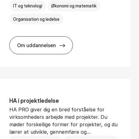
IT og teknologi
Økonomi og matematik
Organisation og ledelse
Om uddannelsen
BSc in Busi­ness Ad­min­is­tra­tion and Di­git
HA i pro­jekt­le­del­se
HA PRO giver dig en bred forståelse for
virksomheders arbejde med projekter. Du
møder forskellige former for projekter, og du
lærer at udvikle, gennemføre og…