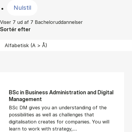
Nulstil
Viser 7 ud af 7 Bacheloruddannelser
Sortér efter
BSc in Busi­ness Ad­min­is­tra­tion and Di­git­al
Man­age­ment
BSc DM gives you an understanding of the
possibilities as well as challenges that
digitalisation creates for companies. You will
learn to work with strategy,…