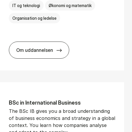
IT og teknologi
Økonomi og matematik
Organisation og ledelse
Om uddannelsen
BSc in Busi­ness Ad­min­is­tra­tion and Di­git
BSc in In­ter­na­tion­al Busi­ness
The BSc IB gives you a broad understanding
of business economics and strategy in a global
context. You learn how companies analyse