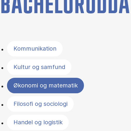
BACHELORUDDA
Filter by topics
Kommunikation
Kultur og samfund
Økonomi og matematik
Filosofi og sociologi
Handel og logistik