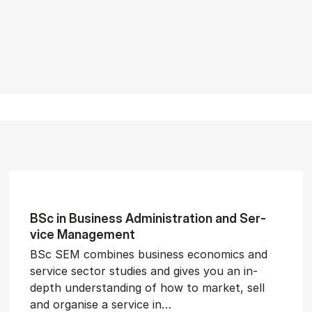
BSc in Busi­ness Ad­min­is­tra­tion and Ser­
vice Man­age­ment
BSc SEM combines business economics and
service sector studies and gives you an in-
depth understanding of how to market, sell
and organise a service in…