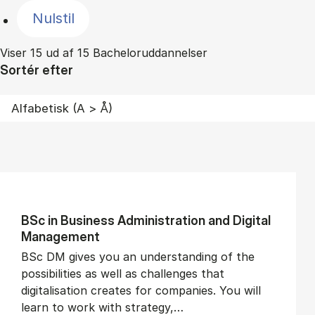
Nulstil
Viser 15 ud af 15 Bacheloruddannelser
Sortér efter
BSc in Busi­ness Ad­min­is­tra­tion and Di­git­al
Man­age­ment
BSc DM gives you an understanding of the
possibilities as well as challenges that
digitalisation creates for companies. You will
learn to work with strategy,…