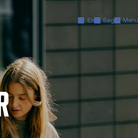
En
Søg
Menu
R