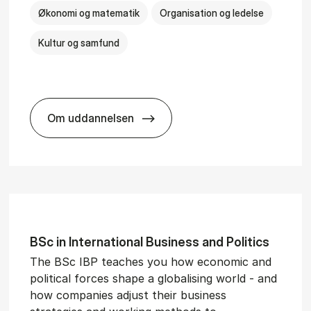
Økonomi og matematik
Organisation og ledelse
Kultur og samfund
Om uddannelsen
­al Man­age­ment
BSc in Busi­ness Ad­min­is­tra­tion and Ser
BSc in In­ter­na­tion­al Busi­ness and Polit­ics
The BSc IBP teaches you how economic and
political forces shape a globalising world - and
how companies adjust their business