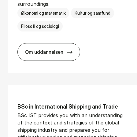
surroundings.
Økonomi og matematik
Kultur og samfund
Filosofi og sociologi
Om uddannelsen
­vice Man­age­ment
BSc in Busi­ness Ad­min­is­tra­tion and So­
BSc in In­ter­na­tion­al Ship­ping and Trade
BSc IST provides you with an understanding
of the context and strategies of the global
shipping industry and prepares you for