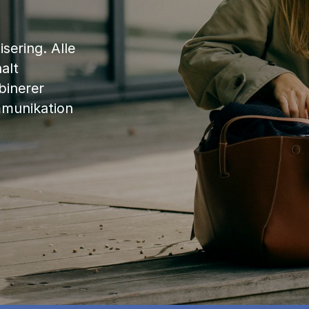
sering. Alle
alt
binerer
mmunikation