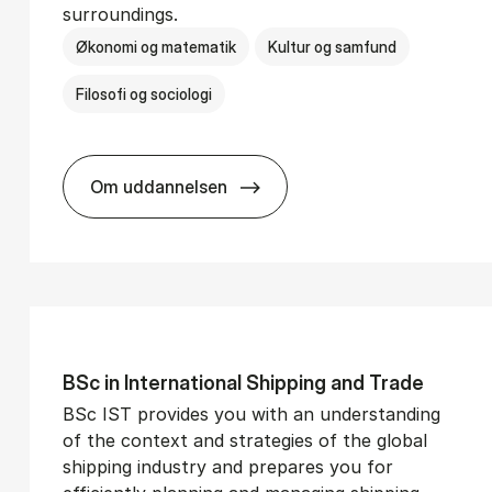
surroundings.
Økonomi og matematik
Kultur og samfund
Filosofi og sociologi
Om uddannelsen
­vice Man­age­ment
BSc in Busi­ness Ad­min­is­tra­tion and So­
BSc in In­ter­na­tion­al Ship­ping and Trade
BSc IST provides you with an understanding
of the context and strategies of the global
shipping industry and prepares you for