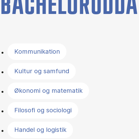
BACHELORUDDA
Filter by topics
Kommunikation
Kultur og samfund
Økonomi og matematik
Filosofi og sociologi
Handel og logistik