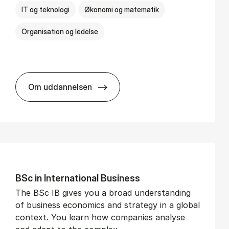
IT og teknologi
Økonomi og matematik
Organisation og ledelse
Om uddannelsen
BSc in Busi­ness Ad­min­is­tra­tion and Di­git
BSc in In­ter­na­tion­al Busi­ness
The BSc IB gives you a broad understanding
of business economics and strategy in a global
context. You learn how companies analyse