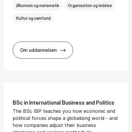
Økonomi og matematik
Organisation og ledelse
Kultur og samfund
Om uddannelsen
­al Man­age­ment
BSc in Busi­ness Ad­min­is­tra­tion and Ser
BSc in In­ter­na­tion­al Busi­ness and Polit­ics
The BSc IBP teaches you how economic and
political forces shape a globalising world - and
how companies adjust their business