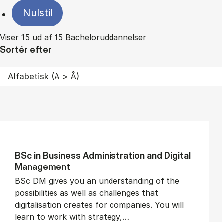
Nulstil
Viser 15 ud af 15 Bacheloruddannelser
Sortér efter
BSc in Busi­ness Ad­min­is­tra­tion and Di­git­al
Man­age­ment
BSc DM gives you an understanding of the
possibilities as well as challenges that
digitalisation creates for companies. You will
learn to work with strategy,…