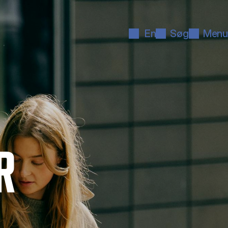
En
Søg
Menu
R