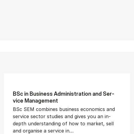
BSc in Busi­ness Ad­min­is­tra­tion and Ser­
vice Man­age­ment
BSc SEM combines business economics and
service sector studies and gives you an in-
depth understanding of how to market, sell
and organise a service in…