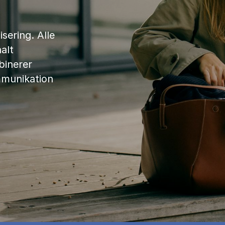
sering. Alle
alt
binerer
mmunikation