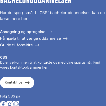
BACHELORUDDANNELSER
Har du spørgsmål til CBS' bacheloruddannelser, kan du
læse mere her:
Ansøgning og optagelse
Få hjælp til at vælge uddannelse
Guide til forældre
CBS
Du er velkommen til at kontakte os med dine spørgsmål. Find
vores kontaktoplysninger her:
Kontakt os
Følg CBS på
Opens in a new tab
Opens in a new tab
Opens in a new tab