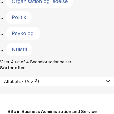
Organisation og ledelse
Politik
Psykologi
Nulstil
Viser 4 ud af 4 Bacheloruddannelser
Sortér efter
BSc in Busi­ness Ad­min­is­tra­tion and Ser­vice