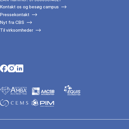
Kontakt os og besøg campus
Pressekontakt
Nyt fra CBS
Til virksomheder
Opens in a new tab
Opens in a new tab
Opens in a new tab