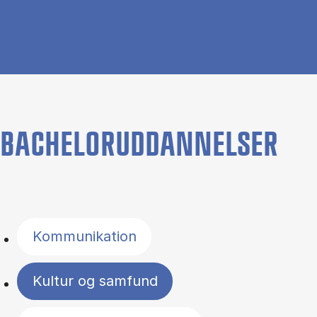
BACHELORUDDANNELSER
Filter by topics
Kommunikation
Kultur og samfund