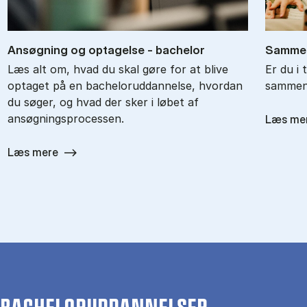
An­søg­ning og op­ta­gel­se - ba­chel­or
Sam­men
Læs alt om, hvad du skal gøre for at blive
Er du i 
optaget på en bacheloruddannelse, hvordan
sammenl
du søger, og hvad der sker i løbet af
ansøgningsprocessen.
Læs me
Læs mere