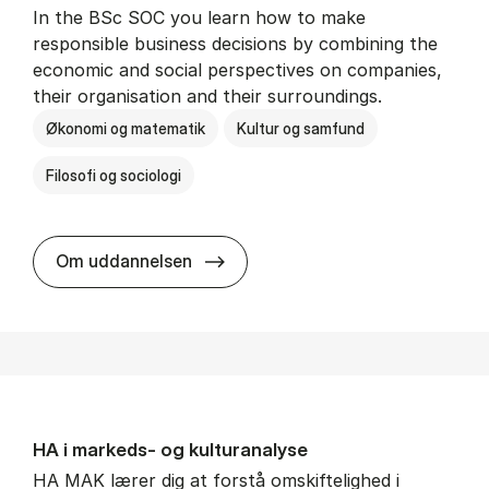
In the BSc SOC you learn how to make
responsible business decisions by combining the
economic and social perspectives on companies,
their organisation and their surroundings.
Økonomi og matematik
Kultur og samfund
Filosofi og sociologi
BSc in Busi­ness Ad­min­is­tra­tion 
Om uddannelsen
HA i mar­keds- og kul­tu­r­a­na­ly­se
HA MAK lærer dig at forstå omskiftelighed i