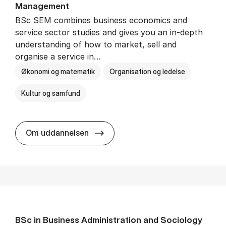
Man­age­ment
BSc SEM combines business economics and
service sector studies and gives you an in-depth
understanding of how to market, sell and
organise a service in…
Økonomi og matematik
Organisation og ledelse
Kultur og samfund
BSc in Busi­ness Ad­min­is­tra­tio
Om uddannelsen
BSc in Busi­ness Ad­min­is­tra­tion and So­ci­ology