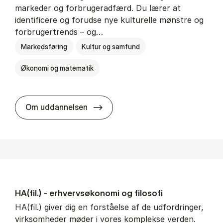
markeder og forbrugeradfærd. Du lærer at
identificere og forudse nye kulturelle mønstre og
forbrugertrends – og…
Markedsføring
Kultur og samfund
Økonomi og matematik
HA i mar­keds- og kul­tu­r­a­na­ly­se
Om uddannelsen
HA(fil.) - erhvervs­økonomi og fi­lo­so­fi
HA(fil.) giver dig en forståelse af de udfordringer,
virksomheder møder i vores komplekse verden.