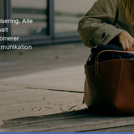
sering. Alle
alt
binerer
mmunikation