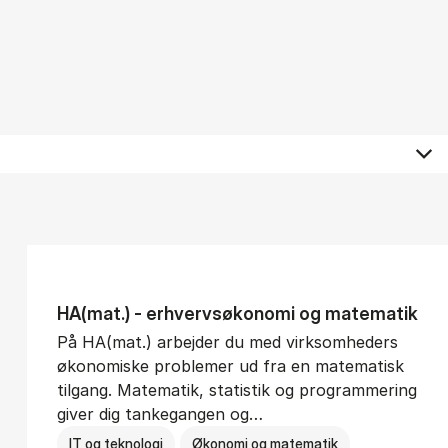
HA(mat.) - erhvervs­økonomi og ma­te­ma­tik
På HA(mat.) arbejder du med virksomheders
økonomiske problemer ud fra en matematisk
tilgang. Matematik, statistik og programmering
giver dig tankegangen og…
IT og teknologi
Økonomi og matematik