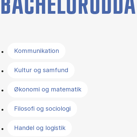
BACHELORUDDA
Filter by topics
Kommunikation
Kultur og samfund
Økonomi og matematik
Filosofi og sociologi
Handel og logistik