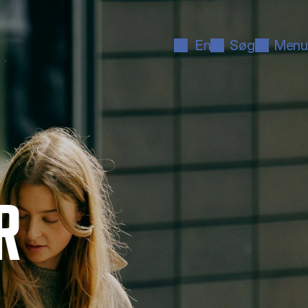
En
Søg
Menu
R