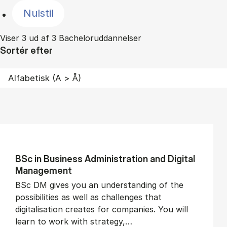
Nulstil
Viser 3 ud af 3 Bacheloruddannelser
Sortér efter
BSc in Busi­ness Ad­min­is­tra­tion and Di­git­al
Man­age­ment
BSc DM gives you an understanding of the
possibilities as well as challenges that
digitalisation creates for companies. You will
learn to work with strategy,…