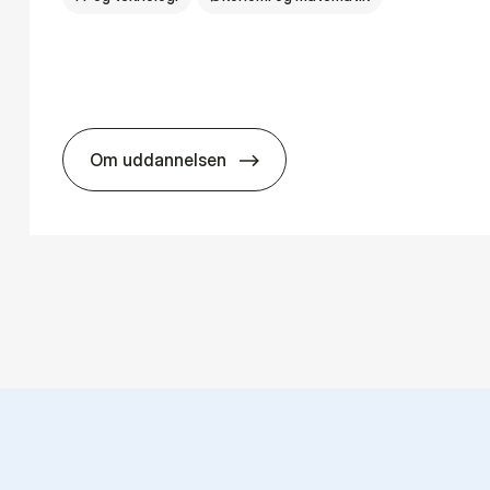
Om uddannelsen
ns­teknologi
HA(mat.) - erhvervs­økonomi og ma­te­ma