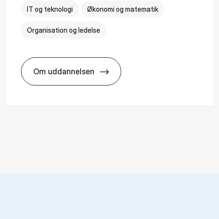
IT og teknologi
Økonomi og matematik
Organisation og ledelse
Om uddannelsen
­al Man­age­ment
HA(it.) - erhvervs­økonomi og informatio