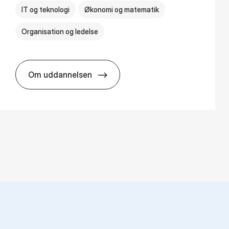
IT og teknologi
Økonomi og matematik
Organisation og ledelse
Om uddannelsen
BSc in Busi­ness Ad­min­is­tra­tion and Di­git