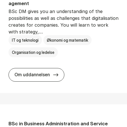
age­ment
BSc DM gives you an understanding of the
possibilities as well as challenges that digitalisation
creates for companies. You will learn to work
with strategy,…
IT og teknologi
Økonomi og matematik
Organisation og ledelse
BSc in Busi­ness Ad­min­is­tra­tion
Om uddannelsen
BSc in Busi­ness Ad­min­is­tra­tion and Ser­vice