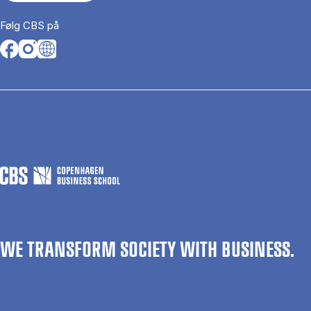
Følg CBS på
Opens in a new tab
Opens in a new tab
Opens in a new tab
WE TRANSFORM SOCIETY WITH BUSINESS.