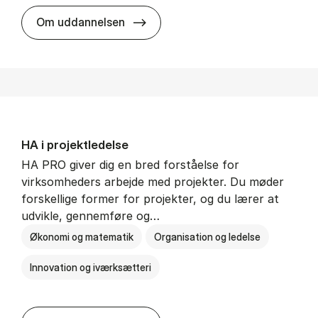
HA i mar­keds- og kul­tu­r­a­na­ly­se
Om uddannelsen
HA i pro­jekt­le­del­se
HA PRO giver dig en bred forståelse for
virksomheders arbejde med projekter. Du møder
forskellige former for projekter, og du lærer at
udvikle, gennemføre og…
Økonomi og matematik
Organisation og ledelse
Innovation og iværksætteri