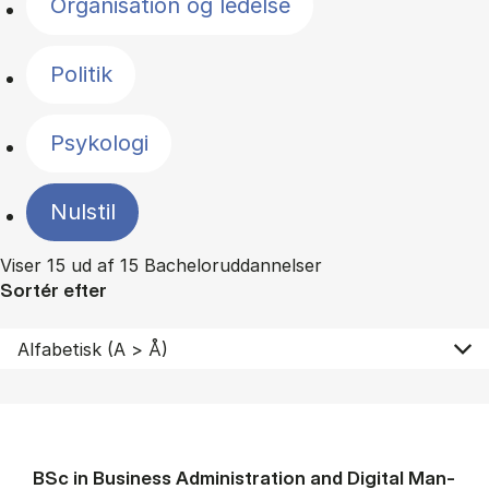
Organisation og ledelse
Politik
Psykologi
Nulstil
Viser 15 ud af 15 Bacheloruddannelser
Sortér efter
BSc in Busi­ness Ad­min­is­tra­tion and Di­git­al Man­