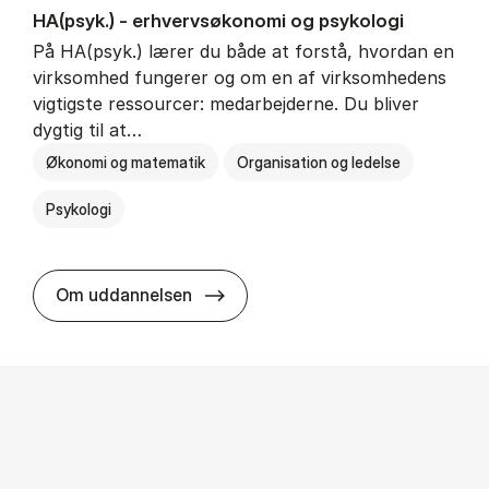
HA(psyk.) - erhvervs­økonomi og psy­ko­lo­gi
På HA(psyk.) lærer du både at forstå, hvordan en
virksomhed fungerer og om en af virksomhedens
vigtigste ressourcer: medarbejderne. Du bliver
dygtig til at…
Økonomi og matematik
Organisation og ledelse
Psykologi
HA(psyk.) - erhvervs­økonomi og ps
Om uddannelsen