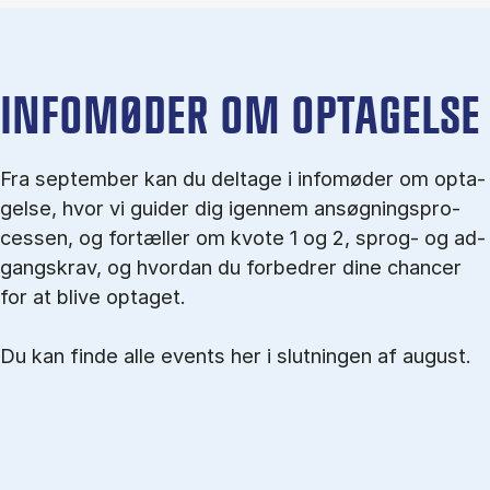
IN­FO­MØ­DER OM OP­TA­GEL­SE
Fra september kan du del­tage i in­fo­mø­der om op­ta­
gel­se, hvor vi gu­i­der dig igen­nem an­søg­nings­pro­
ces­sen, og for­tæl­ler om kvo­te 1 og 2, sprog- og ad­
gangs­krav, og hvordan du forbedrer dine chancer
for at blive optaget.
Du kan finde alle events her i slutningen af august.