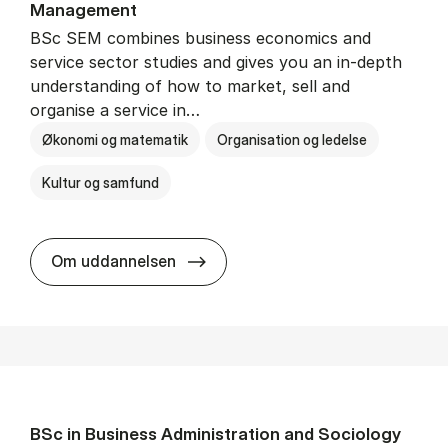
Man­age­ment
BSc SEM combines business economics and
service sector studies and gives you an in-depth
understanding of how to market, sell and
organise a service in…
Økonomi og matematik
Organisation og ledelse
Kultur og samfund
BSc in Busi­ness Ad­min­is­tra­tio
Om uddannelsen
BSc in Busi­ness Ad­min­is­tra­tion and So­ci­ology