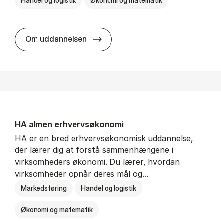
Handel og logistik
Økonomi og matematik
BSc in In­ter­na­tion­al Ship­ping a
Om uddannelsen
HA al­men erhvervs­økonomi
HA er en bred erhvervsøkonomisk uddannelse,
der lærer dig at forstå sammenhængene i
virksomheders økonomi. Du lærer, hvordan
virksomheder opnår deres mål og…
Markedsføring
Handel og logistik
Økonomi og matematik