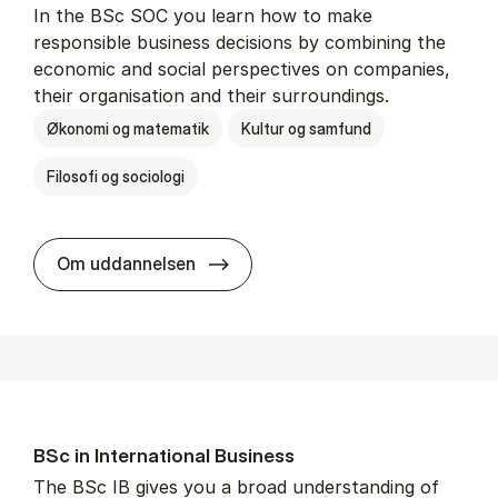
In the BSc SOC you learn how to make
responsible business decisions by combining the
economic and social perspectives on companies,
their organisation and their surroundings.
Økonomi og matematik
Kultur og samfund
Filosofi og sociologi
BSc in Busi­ness Ad­min­is­tra­tion 
Om uddannelsen
BSc in In­ter­na­tion­al Busi­ness
The BSc IB gives you a broad understanding of