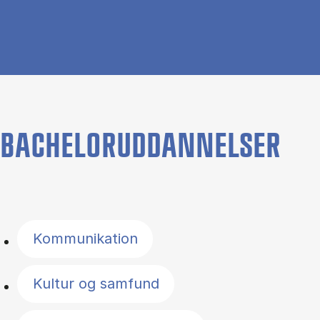
BACHELORUDDANNELSER
Filter by topics
Kommunikation
Kultur og samfund