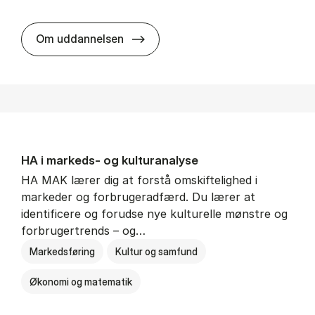
HA al­men erhvervs­økonomi
Om uddannelsen
HA i mar­keds- og kul­tu­r­a­na­ly­se
HA MAK lærer dig at forstå omskiftelighed i
markeder og forbrugeradfærd. Du lærer at
identificere og forudse nye kulturelle mønstre og
forbrugertrends – og…
Markedsføring
Kultur og samfund
Økonomi og matematik