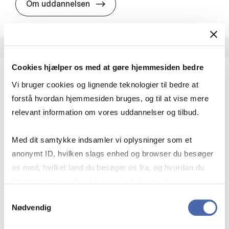
HA i pro­jekt­le­del­se
Om uddannelsen
Cookies hjælper os med at gøre hjemmesiden bedre
Vi bruger cookies og lignende teknologier til bedre at
HA(fil.) - erhvervs­økonomi og fi­lo­so­fi
forstå hvordan hjemmesiden bruges, og til at vise mere
HA(fil.) giver dig en forståelse af de udfordringer,
relevant information om vores uddannelser og tilbud.
virksomheder møder i vores komplekse verden.
Du lærer om virksomheders behov for økonomisk
Med dit samtykke indsamler vi oplysninger som et
effektivitet og…
anonymt ID, hvilken slags enhed og browser du besøger
Økonomi og matematik
Kultur og samfund
os med, hvilket land du besøger os fra, og hvordan du
Filosofi og sociologi
bruger hjemmesiden. Nogle data deles med
tredjepartsværktøjer, som vi bruger til statistik og
Samtykkevalg
Nødvendig
markedsføring. Du bestemmer selv - og kan altid trække
HA(fil.) - erhvervs­økonomi og fi­lo­
Om uddannelsen
dit samtykke tilbage via knappen nederst til højre.