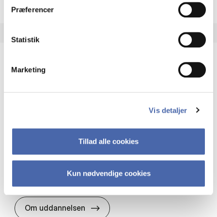
Præferencer
Statistik
Marketing
HA(it.) - erhvervs­økonomi og informations­
teknologi
HA(it.) giver dig en bred forståelse for
Vis detaljer
virksomheders muligheder og udfordringer inden
for it. Du får redskaber til at udvælge, udvikle og
implementere it…
Tillad alle cookies
IT og teknologi
Økonomi og matematik
Organisation og ledelse
Kun nødvendige cookies
HA(it.) - erhvervs­økonomi og in
Om uddannelsen