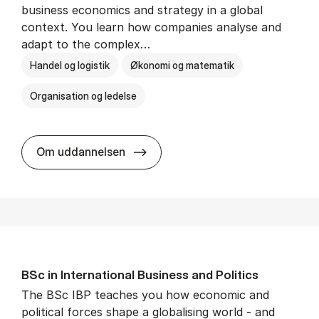
business economics and strategy in a global
context. You learn how companies analyse and
adapt to the complex…
Handel og logistik
Økonomi og matematik
Organisation og ledelse
BSc in In­ter­na­tion­al Busi­ness
Om uddannelsen
BSc in In­ter­na­tion­al Busi­ness and Polit­ics
The BSc IBP teaches you how economic and
political forces shape a globalising world - and