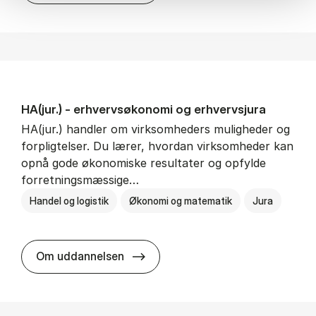
HA(jur.) - erhvervs­økonomi og erhvervs­jura
HA(jur.) handler om virksomheders muligheder og
forpligtelser. Du lærer, hvordan virksomheder kan
opnå gode økonomiske resultater og opfylde
forretningsmæssige…
Handel og logistik
Økonomi og matematik
Jura
HA(jur.) - erhvervs­økonomi og er
Om uddannelsen