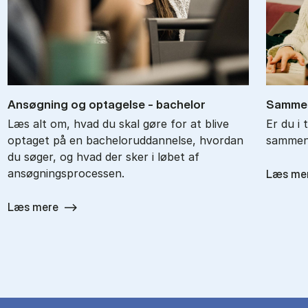
An­søg­ning og op­ta­gel­se - ba­chel­or
Sam­men
Læs alt om, hvad du skal gøre for at blive
Er du i 
optaget på en bacheloruddannelse, hvordan
sammenl
du søger, og hvad der sker i løbet af
ansøgningsprocessen.
Læs me
Læs mere