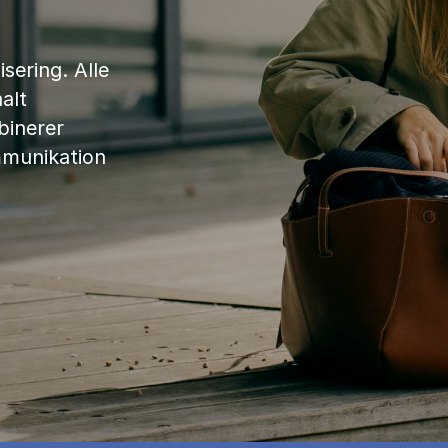
sering. Alle
alt
binerer
mmunikation