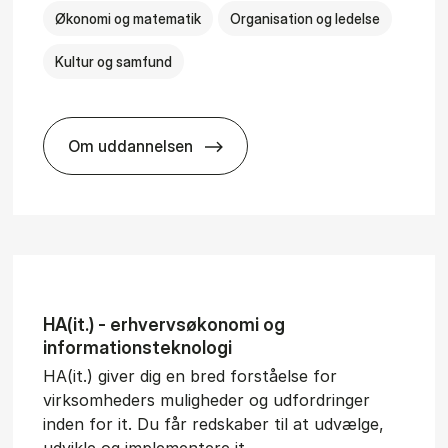
Økonomi og matematik
Organisation og ledelse
Kultur og samfund
Om uddannelsen
­al Man­age­ment
BSc in Busi­ness Ad­min­is­tra­tion and Ser
HA(it.) - erhvervs­økonomi og
informations­teknologi
HA(it.) giver dig en bred forståelse for
virksomheders muligheder og udfordringer
inden for it. Du får redskaber til at udvælge,