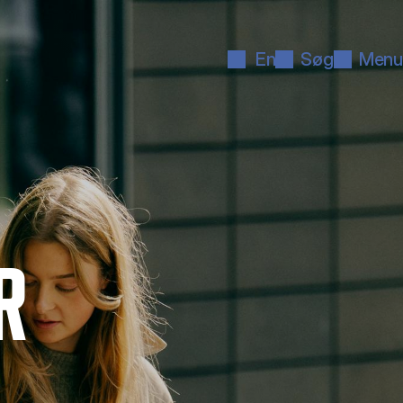
En
Søg
Menu
R