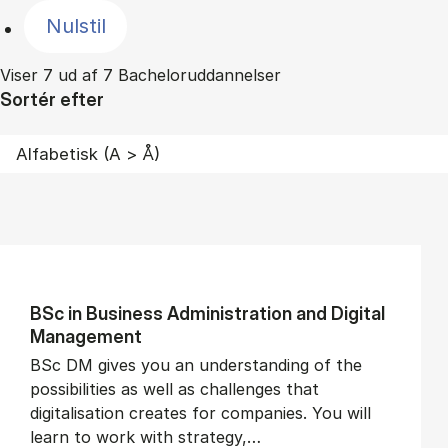
Nulstil
Viser 7 ud af 7 Bacheloruddannelser
Sortér efter
BSc in Busi­ness Ad­min­is­tra­tion and Di­git­al
Man­age­ment
BSc DM gives you an understanding of the
possibilities as well as challenges that
digitalisation creates for companies. You will
learn to work with strategy,…