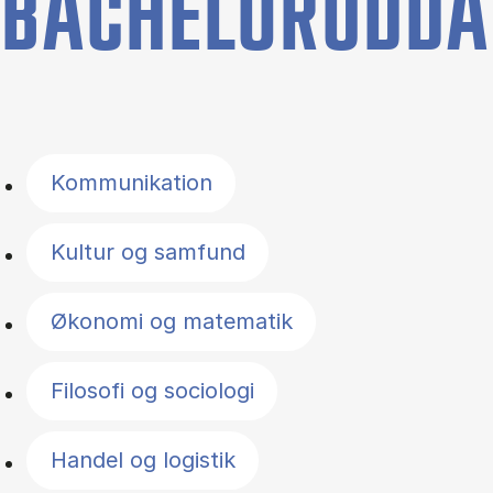
BACHELORUDDA
Filter by topics
Kommunikation
Kultur og samfund
Økonomi og matematik
Filosofi og sociologi
Handel og logistik