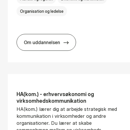
Organisation og ledelse
Om uddannelsen
­vice Man­age­ment
BSc in In­ter­na­tion­al Busi­ness
HA(kom.) - erhvervs­økonomi og
virksomheds­kommunikation
HA(kom.) lærer dig at arbejde strategisk med
kommunikation i virksomheder og andre
organisationer. Du lærer at skabe