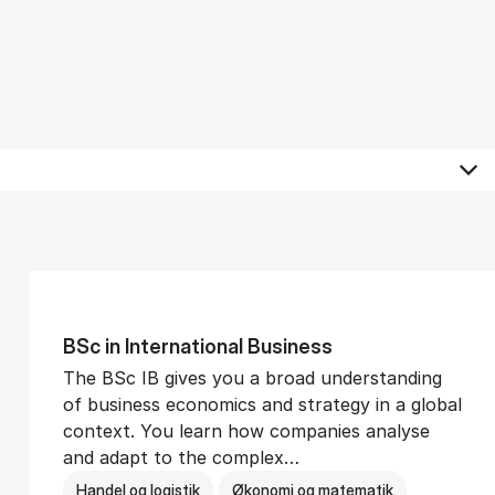
BSc in In­ter­na­tion­al Busi­ness
The BSc IB gives you a broad understanding
of business economics and strategy in a global
context. You learn how companies analyse
and adapt to the complex…
Handel og logistik
Økonomi og matematik