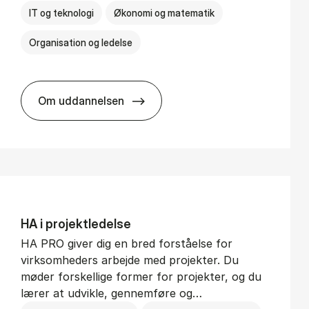
IT og teknologi
Økonomi og matematik
Organisation og ledelse
Om uddannelsen
BSc in Busi­ness Ad­min­is­tra­tion and Di­git
HA i pro­jekt­le­del­se
HA PRO giver dig en bred forståelse for
virksomheders arbejde med projekter. Du
møder forskellige former for projekter, og du
lærer at udvikle, gennemføre og…