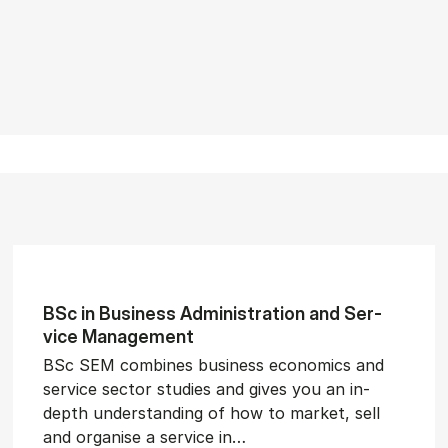
BSc in Busi­ness Ad­min­is­tra­tion and Ser­
vice Man­age­ment
BSc SEM combines business economics and
service sector studies and gives you an in-
depth understanding of how to market, sell
and organise a service in…