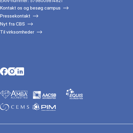
EAN-nummer: 5798009814821
Kontakt os og besøg campus
Pressekontakt
Nyt fra CBS
Til virksomheder
Opens in a new tab
Opens in a new tab
Opens in a new tab