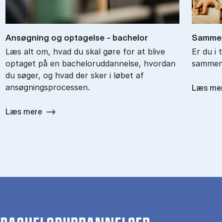
An­søg­ning og op­ta­gel­se - ba­chel­or
Sam­men
Læs alt om, hvad du skal gøre for at blive
Er du i 
optaget på en bacheloruddannelse, hvordan
sammenl
du søger, og hvad der sker i løbet af
ansøgningsprocessen.
Læs me
Læs mere