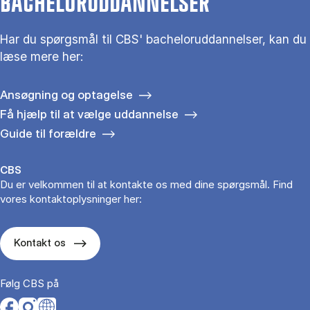
BACHELORUDDANNELSER
Har du spørgsmål til CBS' bacheloruddannelser, kan du
læse mere her:
Ansøgning og optagelse
Få hjælp til at vælge uddannelse
Guide til forældre
CBS
Du er velkommen til at kontakte os med dine spørgsmål. Find
vores kontaktoplysninger her:
Kontakt os
Følg CBS på
Opens in a new tab
Opens in a new tab
Opens in a new tab