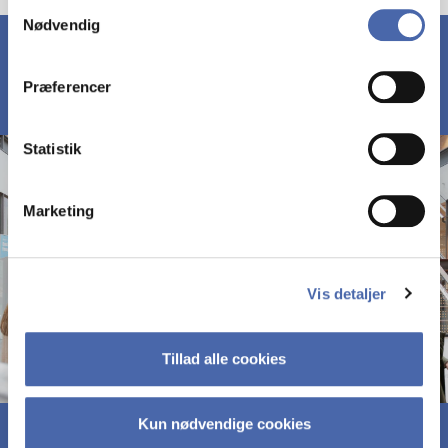
Samtykkevalg
Nødvendig
markedsføring. Du bestemmer selv - og kan altid trække
dit samtykke tilbage via knappen nederst til højre.
Præferencer
Statistik
Marketing
Vis detaljer
Tillad alle cookies
Kun nødvendige cookies