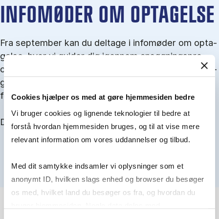
IN­FO­MØ­DER OM OP­TA­GEL­SE
Fra september kan du del­tage i in­fo­mø­der om op­ta­
gel­se, hvor vi gu­i­der dig igen­nem an­søg­nings­pro­
ces­sen, og for­tæl­ler om kvo­te 1 og 2, sprog- og ad­
gangs­krav, og hvordan du forbedrer dine chancer
for at blive optaget.
Cookies hjælper os med at gøre hjemmesiden bedre
Vi bruger cookies og lignende teknologier til bedre at
Du kan finde alle events her i slutningen af august.
forstå hvordan hjemmesiden bruges, og til at vise mere
relevant information om vores uddannelser og tilbud.
Med dit samtykke indsamler vi oplysninger som et
anonymt ID, hvilken slags enhed og browser du besøger
os med, hvilket land du besøger os fra, og hvordan du
bruger hjemmesiden. Nogle data deles med
tredjepartsværktøjer, som vi bruger til statistik og