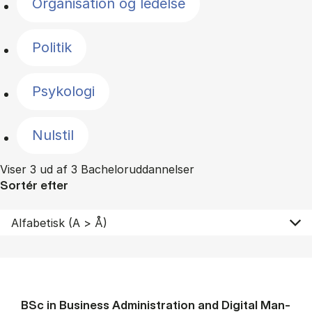
Organisation og ledelse
Politik
Psykologi
Nulstil
Viser 3 ud af 3 Bacheloruddannelser
Sortér efter
BSc in Busi­ness Ad­min­is­tra­tion and Di­git­al Man­