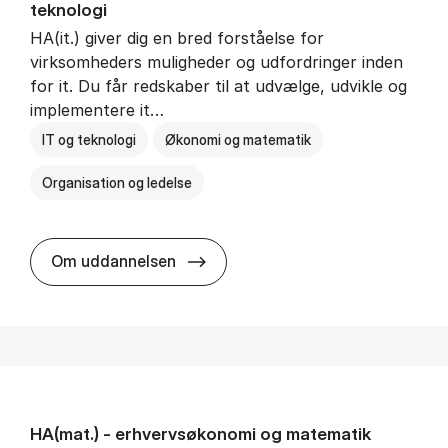
teknologi
HA(it.) giver dig en bred forståelse for
virksomheders muligheder og udfordringer inden
for it. Du får redskaber til at udvælge, udvikle og
implementere it…
IT og teknologi
Økonomi og matematik
Organisation og ledelse
HA(it.) - erhvervs­økonomi og in
Om uddannelsen
HA(mat.) - erhvervs­økonomi og ma­te­ma­tik