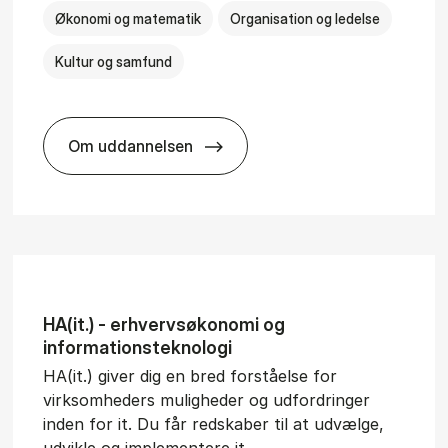
Økonomi og matematik
Organisation og ledelse
Kultur og samfund
Om uddannelsen
­al Man­age­ment
BSc in Busi­ness Ad­min­is­tra­tion and Ser
HA(it.) - erhvervs­økonomi og
informations­teknologi
HA(it.) giver dig en bred forståelse for
virksomheders muligheder og udfordringer
inden for it. Du får redskaber til at udvælge,