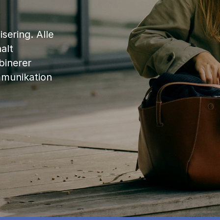
sering. Alle
alt
binerer
mmunikation