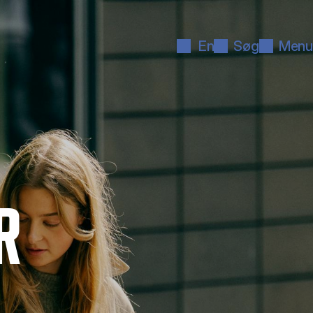
En
Søg
Menu
R