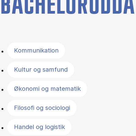
BACHELORUDDA
Filter by topics
Kommunikation
Kultur og samfund
Økonomi og matematik
Filosofi og sociologi
Handel og logistik