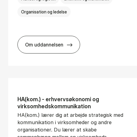
Organisation og ledelse
Om uddannelsen
­vice Man­age­ment
BSc in In­ter­na­tion­al Busi­ness
HA(kom.) - erhvervs­økonomi og
virksomheds­kommunikation
HA(kom.) lærer dig at arbejde strategisk med
kommunikation i virksomheder og andre
organisationer. Du lærer at skabe