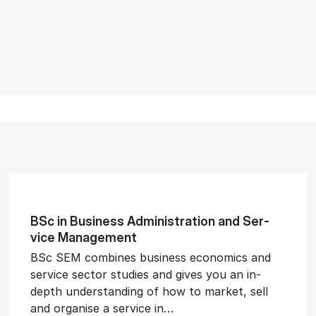
BSc in Busi­ness Ad­min­is­tra­tion and Ser­
vice Man­age­ment
BSc SEM combines business economics and
service sector studies and gives you an in-
depth understanding of how to market, sell
and organise a service in…