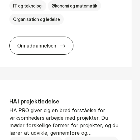
IT og teknologi
Økonomi og matematik
Organisation og ledelse
Om uddannelsen
BSc in Busi­ness Ad­min­is­tra­tion and Di­git
HA i pro­jekt­le­del­se
HA PRO giver dig en bred forståelse for
virksomheders arbejde med projekter. Du
møder forskellige former for projekter, og du
lærer at udvikle, gennemføre og…