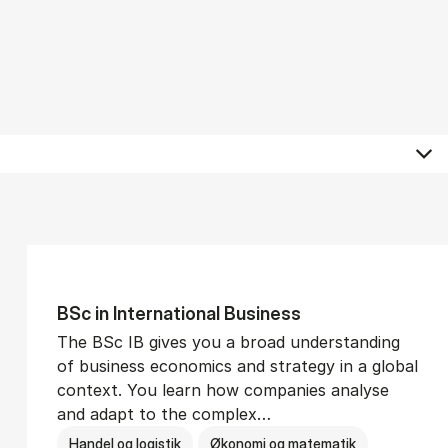
BSc in In­ter­na­tion­al Busi­ness
The BSc IB gives you a broad understanding
of business economics and strategy in a global
context. You learn how companies analyse
and adapt to the complex…
Handel og logistik
Økonomi og matematik