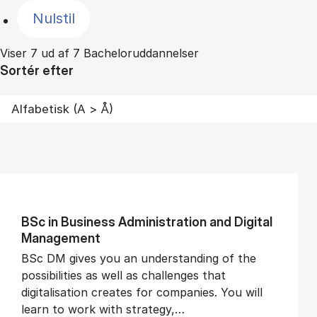
Nulstil
Viser 7 ud af 7 Bacheloruddannelser
Sortér efter
BSc in Busi­ness Ad­min­is­tra­tion and Di­git­al
Man­age­ment
BSc DM gives you an understanding of the
possibilities as well as challenges that
digitalisation creates for companies. You will
learn to work with strategy,…