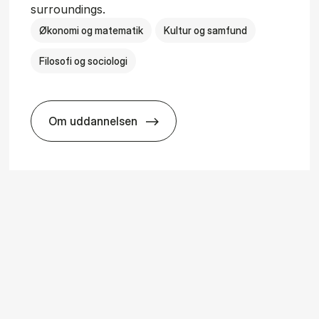
surroundings.
Økonomi og matematik
Kultur og samfund
Filosofi og sociologi
Om uddannelsen
ice Man­age­ment
BSc in Busi­ness Ad­min­is­tra­tion and So­ci