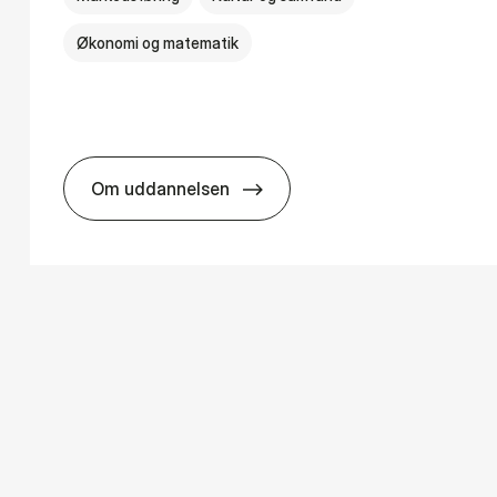
Økonomi og matematik
Om uddannelsen
­ology
HA i mar­keds- og kul­tu­r­a­na­ly­se