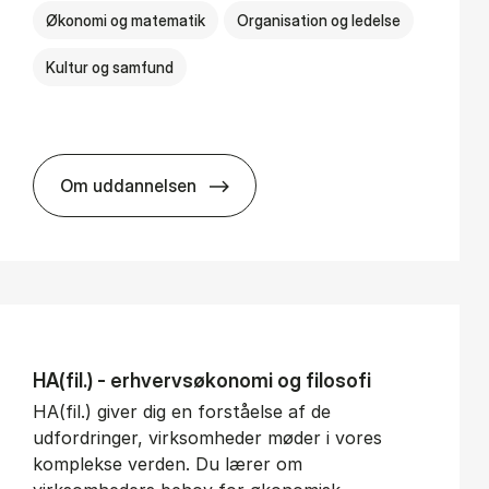
Økonomi og matematik
Organisation og ledelse
Kultur og samfund
Om uddannelsen
BSc in Busi­ness Ad­min­is­tra­tion and Ser­v
HA(fil.) - erhvervs­økonomi og fi­lo­so­fi
HA(fil.) giver dig en forståelse af de
udfordringer, virksomheder møder i vores
komplekse verden. Du lærer om