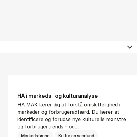
HA i mar­keds- og kul­tu­r­a­na­ly­se
HA MAK lærer dig at forstå omskiftelighed i
markeder og forbrugeradfærd. Du lærer at
identificere og forudse nye kulturelle mønstre
og forbrugertrends – og…
Markedsføring
Kultur og samfund