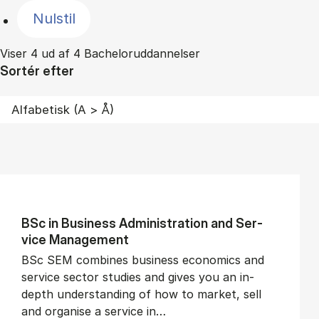
Nulstil
Viser 4 ud af 4 Bacheloruddannelser
Sortér efter
BSc in Busi­ness Ad­min­is­tra­tion and Ser­
vice Man­age­ment
BSc SEM combines business economics and
service sector studies and gives you an in-
depth understanding of how to market, sell
and organise a service in…