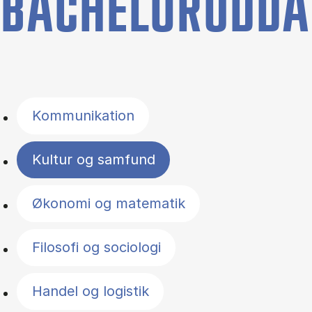
BACHELORUDDA
Filter by topics
Kommunikation
Kultur og samfund
Økonomi og matematik
Filosofi og sociologi
Handel og logistik