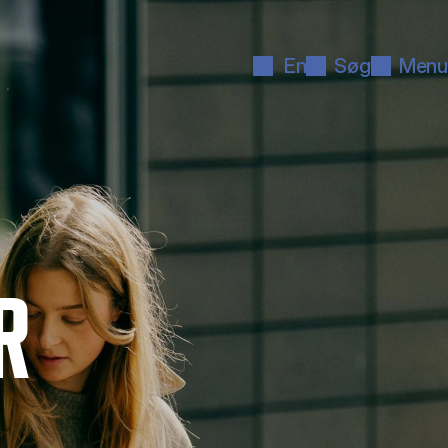
En
Søg
Menu
R