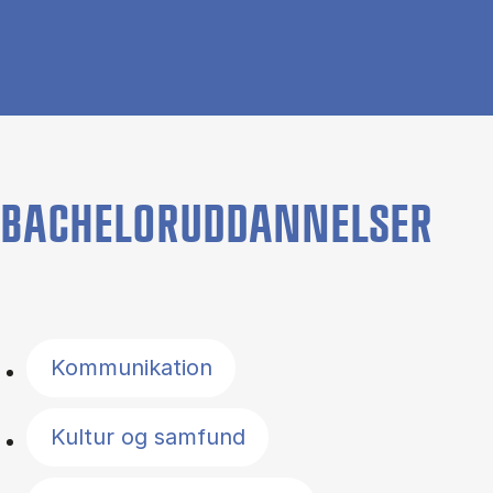
BACHELORUDDANNELSER
Filter by topics
Kommunikation
Kultur og samfund