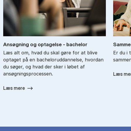
An­søg­ning og op­ta­gel­se - ba­chel­or
Sam­men
Læs alt om, hvad du skal gøre for at blive
Er du i 
optaget på en bacheloruddannelse, hvordan
sammenl
du søger, og hvad der sker i løbet af
ansøgningsprocessen.
Læs me
Læs mere