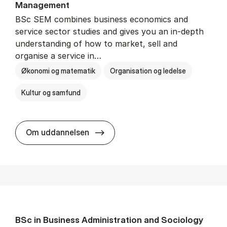
Man­age­ment
BSc SEM combines business economics and
service sector studies and gives you an in-depth
understanding of how to market, sell and
organise a service in…
Økonomi og matematik
Organisation og ledelse
Kultur og samfund
BSc in Busi­ness Ad­min­is­tra­tio
Om uddannelsen
BSc in Busi­ness Ad­min­is­tra­tion and So­ci­ology