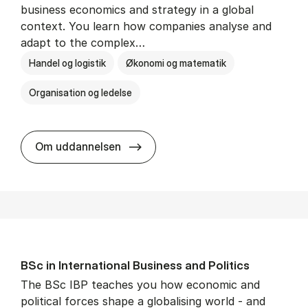
business economics and strategy in a global
context. You learn how companies analyse and
adapt to the complex…
Handel og logistik
Økonomi og matematik
Organisation og ledelse
BSc in In­ter­na­tion­al Busi­ness
Om uddannelsen
BSc in In­ter­na­tion­al Busi­ness and Polit­ics
The BSc IBP teaches you how economic and
political forces shape a globalising world - and