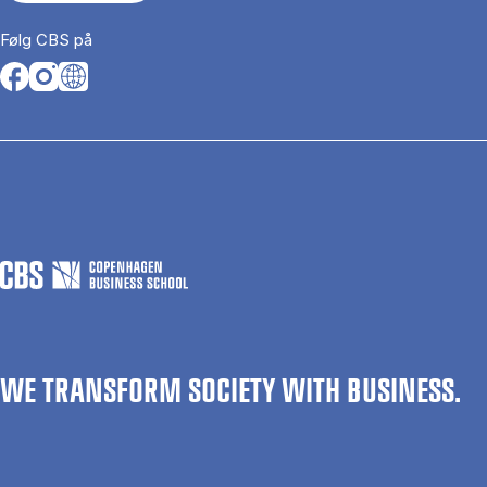
Følg CBS på
Opens in a new tab
Opens in a new tab
Opens in a new tab
WE TRANSFORM SOCIETY WITH BUSINESS.