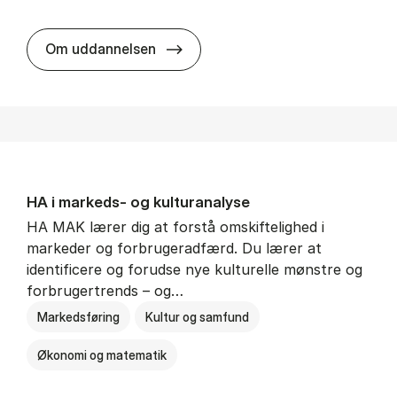
HA al­men erhvervs­økonomi
Om uddannelsen
HA i mar­keds- og kul­tu­r­a­na­ly­se
HA MAK lærer dig at forstå omskiftelighed i
markeder og forbrugeradfærd. Du lærer at
identificere og forudse nye kulturelle mønstre og
forbrugertrends – og…
Markedsføring
Kultur og samfund
Økonomi og matematik