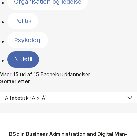
Organisation og ledelse
Politik
Psykologi
Nulstil
Viser 15 ud af 15 Bacheloruddannelser
Sortér efter
BSc in Busi­ness Ad­min­is­tra­tion and Di­git­al Man­