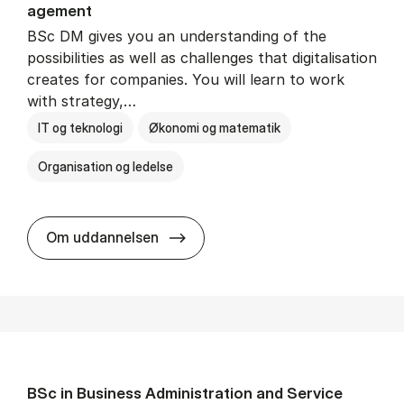
age­ment
BSc DM gives you an understanding of the
possibilities as well as challenges that digitalisation
creates for companies. You will learn to work
with strategy,…
IT og teknologi
Økonomi og matematik
Organisation og ledelse
BSc in Busi­ness Ad­min­is­tra­tion
Om uddannelsen
BSc in Busi­ness Ad­min­is­tra­tion and Ser­vice