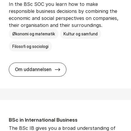
In the BSc SOC you learn how to make
responsible business decisions by combining the
economic and social perspectives on companies,
their organisation and their surroundings.
Økonomi og matematik
Kultur og samfund
Filosofi og sociologi
BSc in Busi­ness Ad­min­is­tra­tion 
Om uddannelsen
BSc in In­ter­na­tion­al Busi­ness
The BSc IB gives you a broad understanding of