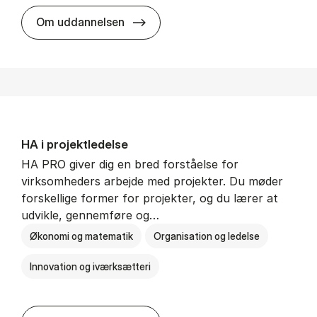
HA i mar­keds- og kul­tu­r­a­na­ly­se
Om uddannelsen
HA i pro­jekt­le­del­se
HA PRO giver dig en bred forståelse for
virksomheders arbejde med projekter. Du møder
forskellige former for projekter, og du lærer at
udvikle, gennemføre og…
Økonomi og matematik
Organisation og ledelse
Innovation og iværksætteri