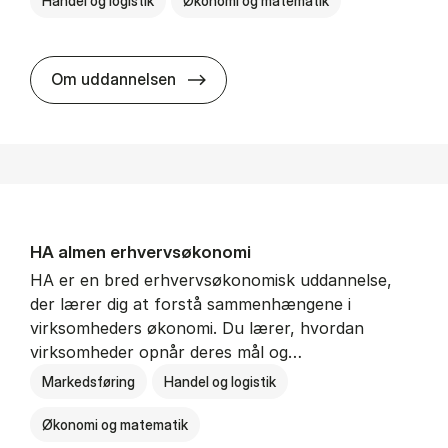
Handel og logistik
Økonomi og matematik
BSc in In­ter­na­tion­al Ship­ping a
Om uddannelsen
HA al­men erhvervs­økonomi
HA er en bred erhvervsøkonomisk uddannelse,
der lærer dig at forstå sammenhængene i
virksomheders økonomi. Du lærer, hvordan
virksomheder opnår deres mål og…
Markedsføring
Handel og logistik
Økonomi og matematik