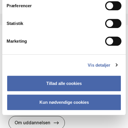
Præferencer
Statistik
Marketing
HA(it.) - erhvervs­økonomi og informations­
teknologi
HA(it.) giver dig en bred forståelse for
Vis detaljer
virksomheders muligheder og udfordringer inden
for it. Du får redskaber til at udvælge, udvikle og
implementere it…
Tillad alle cookies
IT og teknologi
Økonomi og matematik
Organisation og ledelse
Kun nødvendige cookies
HA(it.) - erhvervs­økonomi og in
Om uddannelsen