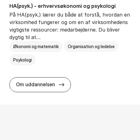
HA(psyk.) - erhvervs­økonomi og psy­ko­lo­gi
På HA(psyk.) lærer du både at forstå, hvordan en
virksomhed fungerer og om en af virksomhedens
vigtigste ressourcer: medarbejderne. Du bliver
dygtig til at…
Økonomi og matematik
Organisation og ledelse
Psykologi
HA(psyk.) - erhvervs­økonomi og ps
Om uddannelsen