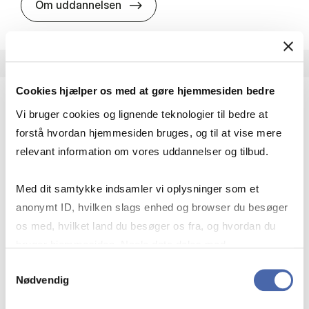
HA i pro­jekt­le­del­se
Om uddannelsen
Cookies hjælper os med at gøre hjemmesiden bedre
Vi bruger cookies og lignende teknologier til bedre at
HA(fil.) - erhvervs­økonomi og fi­lo­so­fi
forstå hvordan hjemmesiden bruges, og til at vise mere
HA(fil.) giver dig en forståelse af de udfordringer,
relevant information om vores uddannelser og tilbud.
virksomheder møder i vores komplekse verden.
Du lærer om virksomheders behov for økonomisk
Med dit samtykke indsamler vi oplysninger som et
effektivitet og…
anonymt ID, hvilken slags enhed og browser du besøger
Økonomi og matematik
Kultur og samfund
os med, hvilket land du besøger os fra, og hvordan du
Filosofi og sociologi
bruger hjemmesiden. Nogle data deles med
tredjepartsværktøjer, som vi bruger til statistik og
Samtykkevalg
Nødvendig
markedsføring. Du bestemmer selv - og kan altid trække
HA(fil.) - erhvervs­økonomi og fi­lo­
Om uddannelsen
dit samtykke tilbage via knappen nederst til højre.