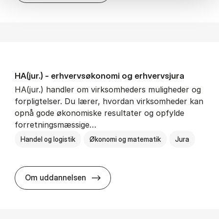
HA(jur.) - erhvervs­økonomi og erhvervs­jura
HA(jur.) handler om virksomheders muligheder og
forpligtelser. Du lærer, hvordan virksomheder kan
opnå gode økonomiske resultater og opfylde
forretningsmæssige…
Handel og logistik
Økonomi og matematik
Jura
HA(jur.) - erhvervs­økonomi og er
Om uddannelsen