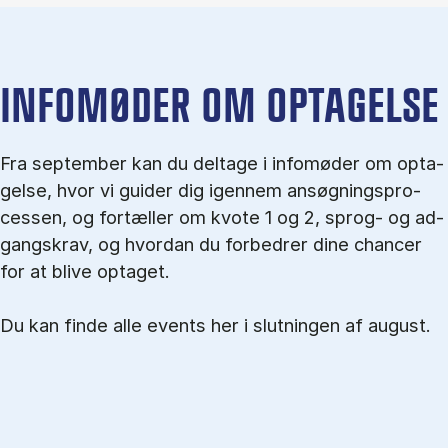
IN­FO­MØ­DER OM OP­TA­GEL­SE
Fra september kan du del­tage i in­fo­mø­der om op­ta­
gel­se, hvor vi gu­i­der dig igen­nem an­søg­nings­pro­
ces­sen, og for­tæl­ler om kvo­te 1 og 2, sprog- og ad­
gangs­krav, og hvordan du forbedrer dine chancer
for at blive optaget.
Du kan finde alle events her i slutningen af august.