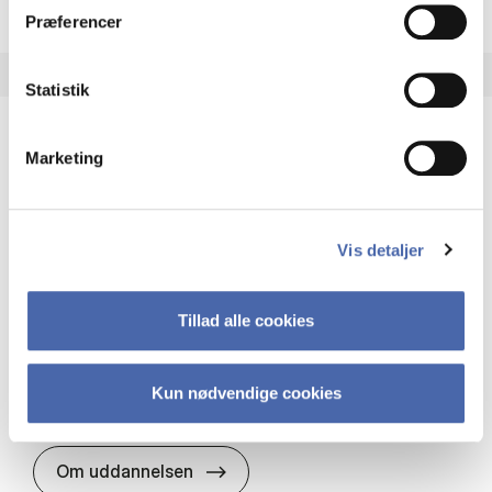
Præferencer
Statistik
Marketing
HA(it.) - erhvervs­økonomi og informations­
teknologi
HA(it.) giver dig en bred forståelse for
Vis detaljer
virksomheders muligheder og udfordringer inden
for it. Du får redskaber til at udvælge, udvikle og
implementere it…
Tillad alle cookies
IT og teknologi
Økonomi og matematik
Organisation og ledelse
Kun nødvendige cookies
HA(it.) - erhvervs­økonomi og in
Om uddannelsen