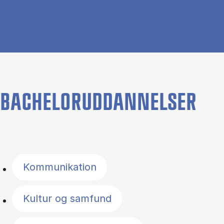
BACHELORUDDANNELSER
Filter by topics
Kommunikation
Kultur og samfund