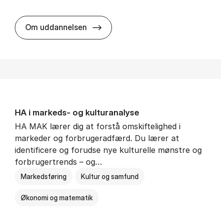
HA al­men erhvervs­økonomi
Om uddannelsen
HA i mar­keds- og kul­tu­r­a­na­ly­se
HA MAK lærer dig at forstå omskiftelighed i
markeder og forbrugeradfærd. Du lærer at
identificere og forudse nye kulturelle mønstre og
forbrugertrends – og…
Markedsføring
Kultur og samfund
Økonomi og matematik