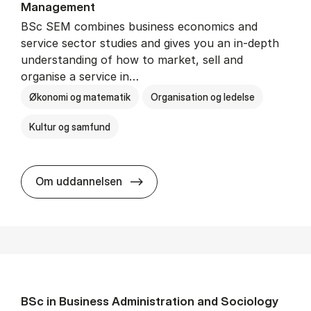
Man­age­ment
BSc SEM combines business economics and
service sector studies and gives you an in-depth
understanding of how to market, sell and
organise a service in…
Økonomi og matematik
Organisation og ledelse
Kultur og samfund
BSc in Busi­ness Ad­min­is­tra­tio
Om uddannelsen
BSc in Busi­ness Ad­min­is­tra­tion and So­ci­ology