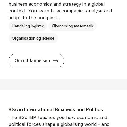
business economics and strategy in a global
context. You learn how companies analyse and
adapt to the complex…
Handel og logistik
Økonomi og matematik
Organisation og ledelse
BSc in In­ter­na­tion­al Busi­ness
Om uddannelsen
BSc in In­ter­na­tion­al Busi­ness and Polit­ics
The BSc IBP teaches you how economic and
political forces shape a globalising world - and