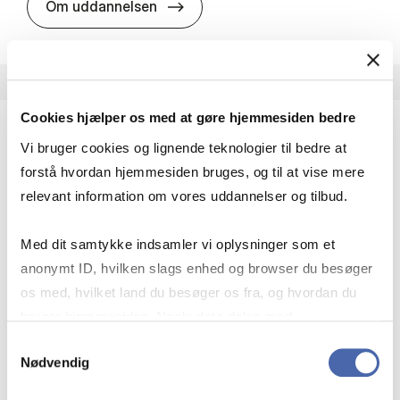
HA i pro­jekt­le­del­se
Om uddannelsen
Cookies hjælper os med at gøre hjemmesiden bedre
Vi bruger cookies og lignende teknologier til bedre at
HA(fil.) - erhvervs­økonomi og fi­lo­so­fi
forstå hvordan hjemmesiden bruges, og til at vise mere
HA(fil.) giver dig en forståelse af de udfordringer,
relevant information om vores uddannelser og tilbud.
virksomheder møder i vores komplekse verden.
Du lærer om virksomheders behov for økonomisk
Med dit samtykke indsamler vi oplysninger som et
effektivitet og…
anonymt ID, hvilken slags enhed og browser du besøger
Økonomi og matematik
Kultur og samfund
os med, hvilket land du besøger os fra, og hvordan du
Filosofi og sociologi
bruger hjemmesiden. Nogle data deles med
tredjepartsværktøjer, som vi bruger til statistik og
Samtykkevalg
Nødvendig
markedsføring. Du bestemmer selv - og kan altid trække
HA(fil.) - erhvervs­økonomi og fi­lo­
Om uddannelsen
dit samtykke tilbage via knappen nederst til højre.