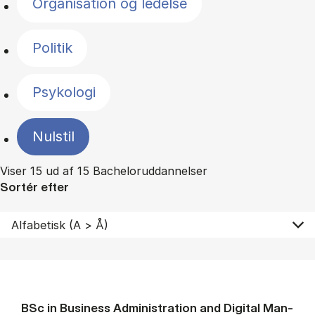
Organisation og ledelse
Politik
Psykologi
Nulstil
Viser 15 ud af 15 Bacheloruddannelser
Sortér efter
BSc in Busi­ness Ad­min­is­tra­tion and Di­git­al Man­