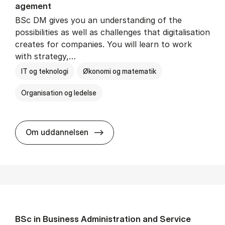
age­ment
BSc DM gives you an understanding of the
possibilities as well as challenges that digitalisation
creates for companies. You will learn to work
with strategy,…
IT og teknologi
Økonomi og matematik
Organisation og ledelse
BSc in Busi­ness Ad­min­is­tra­tion
Om uddannelsen
BSc in Busi­ness Ad­min­is­tra­tion and Ser­vice