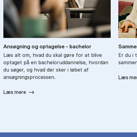
An­søg­ning og op­ta­gel­se - ba­chel­or
Sam­men
Læs alt om, hvad du skal gøre for at blive
Er du i 
optaget på en bacheloruddannelse, hvordan
sammenl
du søger, og hvad der sker i løbet af
ansøgningsprocessen.
Læs me
Læs mere