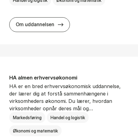
Handel og logistik
Økonomi og matematik
BSc in In­ter­na­tion­al Ship­ping a
Om uddannelsen
HA al­men erhvervs­økonomi
HA er en bred erhvervsøkonomisk uddannelse,
der lærer dig at forstå sammenhængene i
virksomheders økonomi. Du lærer, hvordan
virksomheder opnår deres mål og…
Markedsføring
Handel og logistik
Økonomi og matematik