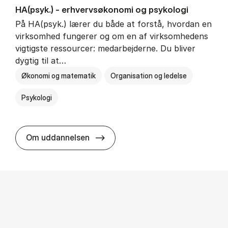
HA(psyk.) - erhvervs­økonomi og psy­ko­lo­gi
På HA(psyk.) lærer du både at forstå, hvordan en
virksomhed fungerer og om en af virksomhedens
vigtigste ressourcer: medarbejderne. Du bliver
dygtig til at…
Økonomi og matematik
Organisation og ledelse
Psykologi
HA(psyk.) - erhvervs­økonomi og ps
Om uddannelsen