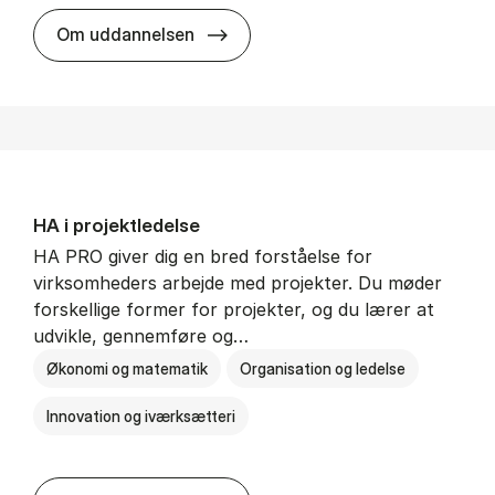
HA i mar­keds- og kul­tu­r­a­na­ly­se
Om uddannelsen
HA i pro­jekt­le­del­se
HA PRO giver dig en bred forståelse for
virksomheders arbejde med projekter. Du møder
forskellige former for projekter, og du lærer at
udvikle, gennemføre og…
Økonomi og matematik
Organisation og ledelse
Innovation og iværksætteri