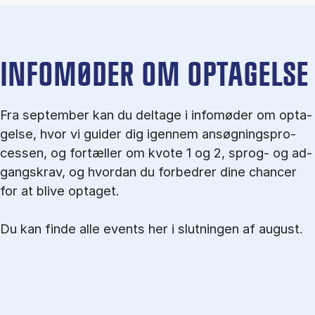
IN­FO­MØ­DER OM OP­TA­GEL­SE
Fra september kan du del­tage i in­fo­mø­der om op­ta­
gel­se, hvor vi gu­i­der dig igen­nem an­søg­nings­pro­
ces­sen, og for­tæl­ler om kvo­te 1 og 2, sprog- og ad­
gangs­krav, og hvordan du forbedrer dine chancer
for at blive optaget.
Du kan finde alle events her i slutningen af august.