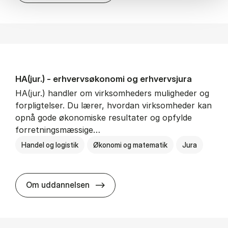
HA(jur.) - erhvervs­økonomi og erhvervs­jura
HA(jur.) handler om virksomheders muligheder og
forpligtelser. Du lærer, hvordan virksomheder kan
opnå gode økonomiske resultater og opfylde
forretningsmæssige…
Handel og logistik
Økonomi og matematik
Jura
HA(jur.) - erhvervs­økonomi og er
Om uddannelsen