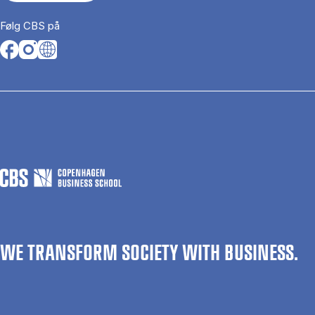
Følg CBS på
Opens in a new tab
Opens in a new tab
Opens in a new tab
WE TRANSFORM SOCIETY WITH BUSINESS.