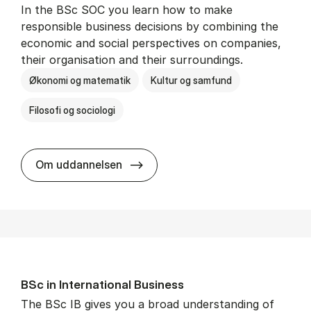
In the BSc SOC you learn how to make
responsible business decisions by combining the
economic and social perspectives on companies,
their organisation and their surroundings.
Økonomi og matematik
Kultur og samfund
Filosofi og sociologi
BSc in Busi­ness Ad­min­is­tra­tion 
Om uddannelsen
BSc in In­ter­na­tion­al Busi­ness
The BSc IB gives you a broad understanding of