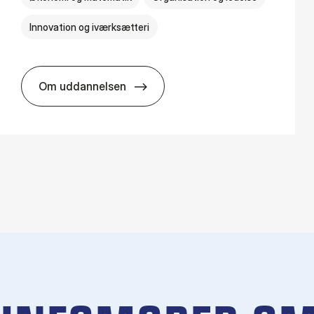
Innovation og iværksætteri
Om uddannelsen
HA i pro­jekt­le­del­se