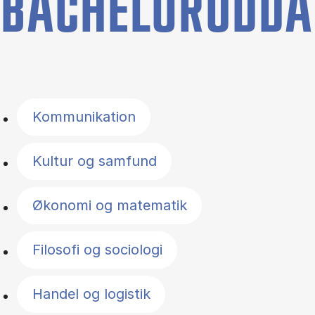
BACHELORUDDA
Filter by topics
Kommunikation
Kultur og samfund
Økonomi og matematik
Filosofi og sociologi
Handel og logistik