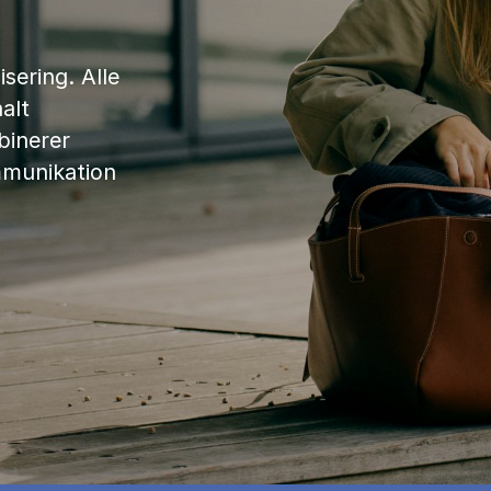
sering. Alle
alt
binerer
mmunikation