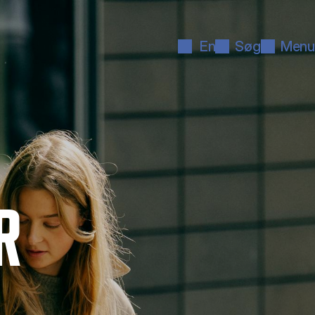
En
Søg
Menu
R