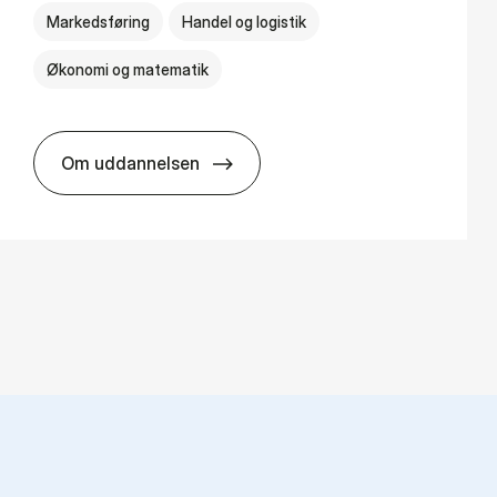
Markedsføring
Handel og logistik
Økonomi og matematik
Om uddannelsen
HA al­men erhvervs­økonomi