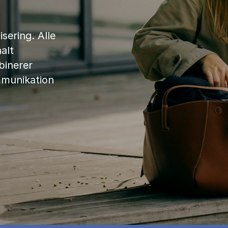
sering. Alle
alt
binerer
mmunikation