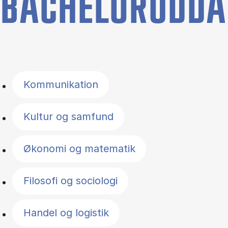
BACHELORUDDA
Filter by topics
Kommunikation
Kultur og samfund
Økonomi og matematik
Filosofi og sociologi
Handel og logistik