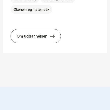
Økonomi og matematik
Om uddannelsen
HA i mar­keds- og kul­tu­r­a­na­ly­se