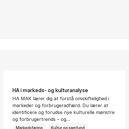
HA i mar­keds- og kul­tu­r­a­na­ly­se
HA MAK lærer dig at forstå omskiftelighed i
markeder og forbrugeradfærd. Du lærer at
identificere og forudse nye kulturelle mønstre
og forbrugertrends – og…
Markedsføring
Kultur og samfund