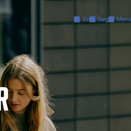
En
Søg
Menu
R