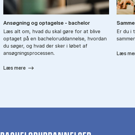
An­søg­ning og op­ta­gel­se - ba­chel­or
Sam­men
Læs alt om, hvad du skal gøre for at blive
Er du i 
optaget på en bacheloruddannelse, hvordan
sammenl
du søger, og hvad der sker i løbet af
ansøgningsprocessen.
Læs me
Læs mere