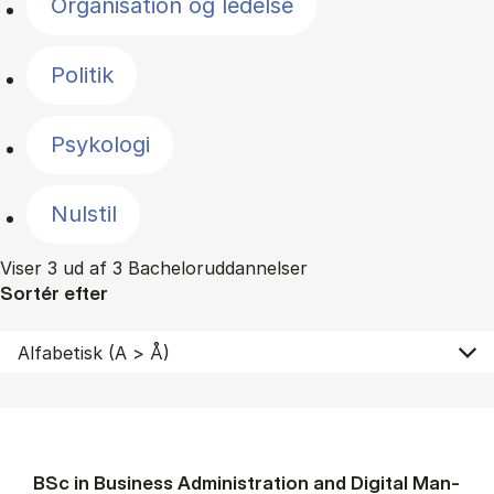
Organisation og ledelse
Politik
Psykologi
Nulstil
Viser 3 ud af 3 Bacheloruddannelser
Sortér efter
BSc in Busi­ness Ad­min­is­tra­tion and Di­git­al Man­