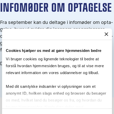
IN­FO­MØ­DER OM OP­TA­GEL­SE
Fra september kan du del­tage i in­fo­mø­der om op­ta­
gel­se, hvor vi gu­i­der dig igen­nem an­søg­nings­pro­
ces­sen, og for­tæl­ler om kvo­te 1 og 2, sprog- og ad­
gangs­krav, og hvordan du forbedrer dine chancer
for at blive optaget.
Cookies hjælper os med at gøre hjemmesiden bedre
Vi bruger cookies og lignende teknologier til bedre at
Du kan finde alle events her i slutningen af august.
forstå hvordan hjemmesiden bruges, og til at vise mere
relevant information om vores uddannelser og tilbud.
Med dit samtykke indsamler vi oplysninger som et
anonymt ID, hvilken slags enhed og browser du besøger
os med, hvilket land du besøger os fra, og hvordan du
bruger hjemmesiden. Nogle data deles med
tredjepartsværktøjer, som vi bruger til statistik og