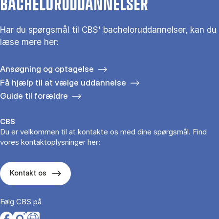
BACHELORUDDANNELSER
Har du spørgsmål til CBS' bacheloruddannelser, kan du
læse mere her:
Ansøgning og optagelse
Få hjælp til at vælge uddannelse
Guide til forældre
CBS
Du er velkommen til at kontakte os med dine spørgsmål. Find
vores kontaktoplysninger her:
Kontakt os
Følg CBS på
Opens in a new tab
Opens in a new tab
Opens in a new tab