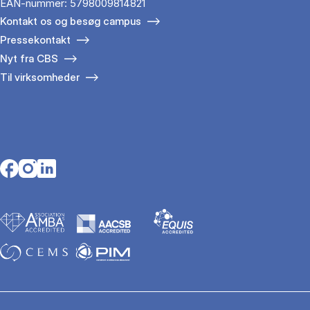
EAN-nummer: 5798009814821
Kontakt os og besøg campus
Pressekontakt
Nyt fra CBS
Til virksomheder
Opens in a new tab
Opens in a new tab
Opens in a new tab