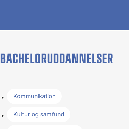
BACHELORUDDANNELSER
Filter by topics
Kommunikation
Kultur og samfund