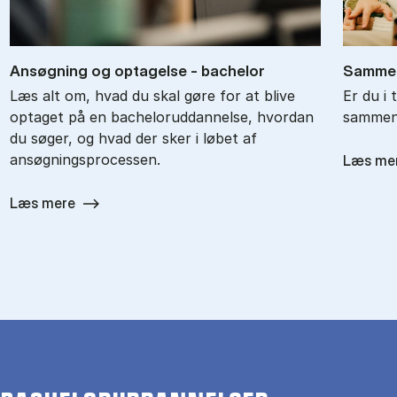
An­søg­ning og op­ta­gel­se - ba­chel­or
Sam­men
Læs alt om, hvad du skal gøre for at blive
Er du i 
optaget på en bacheloruddannelse, hvordan
sammenl
du søger, og hvad der sker i løbet af
ansøgningsprocessen.
Læs me
Læs mere