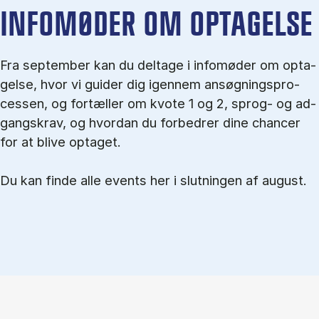
IN­FO­MØ­DER OM OP­TA­GEL­SE
Fra september kan du del­tage i in­fo­mø­der om op­ta­
gel­se, hvor vi gu­i­der dig igen­nem an­søg­nings­pro­
ces­sen, og for­tæl­ler om kvo­te 1 og 2, sprog- og ad­
gangs­krav, og hvordan du forbedrer dine chancer
for at blive optaget.
Du kan finde alle events her i slutningen af august.