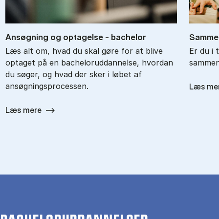
An­søg­ning og op­ta­gel­se - ba­chel­or
Sam­men
Læs alt om, hvad du skal gøre for at blive
Er du i 
optaget på en bacheloruddannelse, hvordan
sammenl
du søger, og hvad der sker i løbet af
ansøgningsprocessen.
Læs me
Læs mere