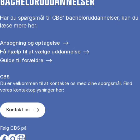
BACHELORUDDANNELSER
Har du spørgsmål til CBS' bacheloruddannelser, kan du
læse mere her:
Ansøgning og optagelse
Få hjælp til at vælge uddannelse
Guide til forældre
CBS
Du er velkommen til at kontakte os med dine spørgsmål. Find
vores kontaktoplysninger her:
Kontakt os
Følg CBS på
Opens in a new tab
Opens in a new tab
Opens in a new tab