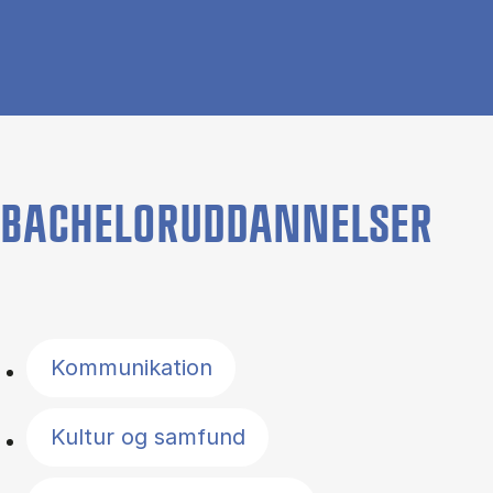
BACHELORUDDANNELSER
Filter by topics
Kommunikation
Kultur og samfund