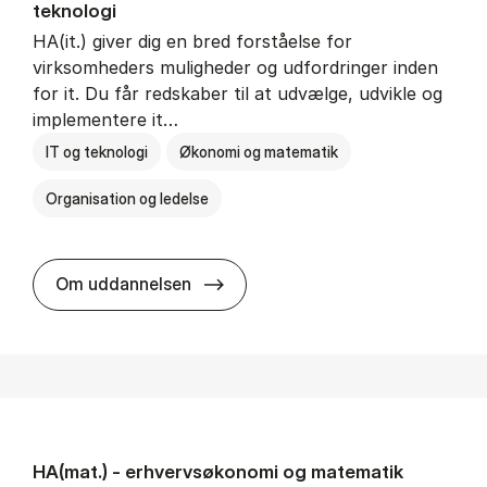
teknologi
HA(it.) giver dig en bred forståelse for
virksomheders muligheder og udfordringer inden
for it. Du får redskaber til at udvælge, udvikle og
implementere it…
IT og teknologi
Økonomi og matematik
Organisation og ledelse
HA(it.) - erhvervs­økonomi og in
Om uddannelsen
HA(mat.) - erhvervs­økonomi og ma­te­ma­tik