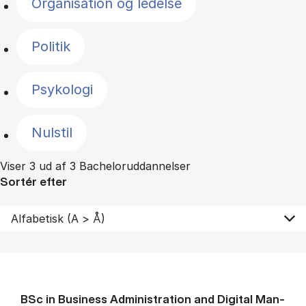
Organisation og ledelse
Politik
Psykologi
Nulstil
Viser 3 ud af 3 Bacheloruddannelser
Sortér efter
BSc in Busi­ness Ad­min­is­tra­tion and Di­git­al Man­