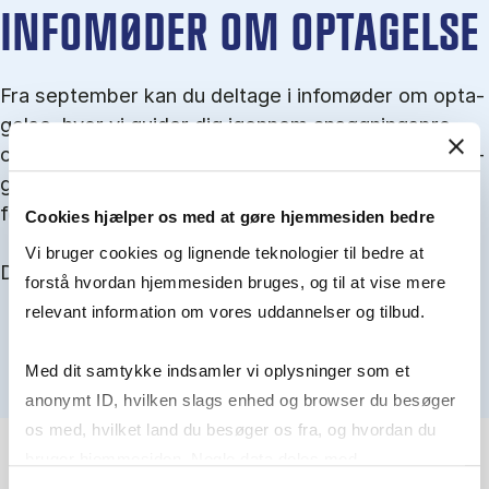
IN­FO­MØ­DER OM OP­TA­GEL­SE
Fra september kan du del­tage i in­fo­mø­der om op­ta­
gel­se, hvor vi gu­i­der dig igen­nem an­søg­nings­pro­
ces­sen, og for­tæl­ler om kvo­te 1 og 2, sprog- og ad­
gangs­krav, og hvordan du forbedrer dine chancer
for at blive optaget.
Cookies hjælper os med at gøre hjemmesiden bedre
Vi bruger cookies og lignende teknologier til bedre at
Du kan finde alle events her i slutningen af august.
forstå hvordan hjemmesiden bruges, og til at vise mere
relevant information om vores uddannelser og tilbud.
Med dit samtykke indsamler vi oplysninger som et
anonymt ID, hvilken slags enhed og browser du besøger
os med, hvilket land du besøger os fra, og hvordan du
bruger hjemmesiden. Nogle data deles med
tredjepartsværktøjer, som vi bruger til statistik og