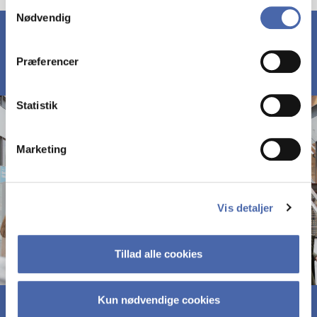
Samtykkevalg
Nødvendig
markedsføring. Du bestemmer selv - og kan altid trække
dit samtykke tilbage via knappen nederst til højre.
Præferencer
Statistik
Marketing
Vis detaljer
Tillad alle cookies
Kun nødvendige cookies