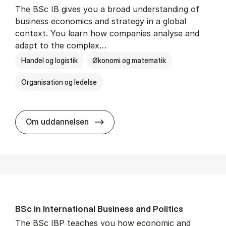
The BSc IB gives you a broad understanding of
business economics and strategy in a global
context. You learn how companies analyse and
adapt to the complex…
Handel og logistik
Økonomi og matematik
Organisation og ledelse
BSc in In­ter­na­tion­al Busi­ness
Om uddannelsen
BSc in In­ter­na­tion­al Busi­ness and Polit­ics
The BSc IBP teaches you how economic and