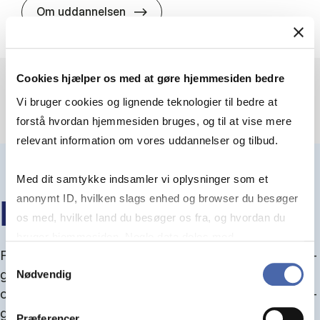
HA(jur.) - erhvervs­økonomi og er
Om uddannelsen
Cookies hjælper os med at gøre hjemmesiden bedre
Vi bruger cookies og lignende teknologier til bedre at
forstå hvordan hjemmesiden bruges, og til at vise mere
relevant information om vores uddannelser og tilbud.
Med dit samtykke indsamler vi oplysninger som et
anonymt ID, hvilken slags enhed og browser du besøger
IN­FO­MØ­DER OM OP­TA­GEL­SE
os med, hvilket land du besøger os fra, og hvordan du
bruger hjemmesiden. Nogle data deles med
Fra september kan du del­tage i in­fo­mø­der om op­ta­
tredjepartsværktøjer, som vi bruger til statistik og
Samtykkevalg
gel­se, hvor vi gu­i­der dig igen­nem an­søg­nings­pro­
Nødvendig
markedsføring. Du bestemmer selv - og kan altid trække
ces­sen, og for­tæl­ler om kvo­te 1 og 2, sprog- og ad­
dit samtykke tilbage via knappen nederst til højre.
gangs­krav, og hvordan du forbedrer dine chancer
Præferencer