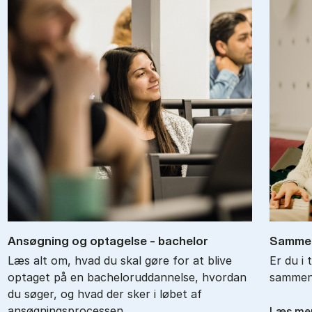
An­søg­ning og op­ta­gel­se - ba­chel­or
Sam­men
Læs alt om, hvad du skal gøre for at blive
Er du i 
optaget på en bacheloruddannelse, hvordan
sammenl
du søger, og hvad der sker i løbet af
ansøgningsprocessen.
Læs me