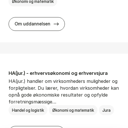
Økonomi og matematik
HA al­men erhvervs­økonomi
Om uddannelsen
HA(jur.) - erhvervs­økonomi og erhvervs­jura
HA(jur.) handler om virksomheders muligheder og
forpligtelser. Du lærer, hvordan virksomheder kan
opnå gode økonomiske resultater og opfylde
forretningsmæssige…
Handel og logistik
Økonomi og matematik
Jura