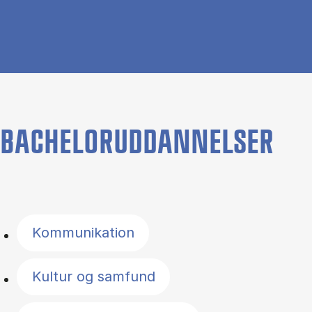
BACHELORUDDANNELSER
Filter by topics
Kommunikation
Kultur og samfund