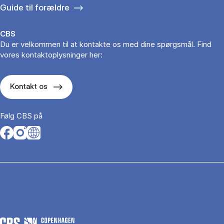
Guide til forældre
CBS
Du er velkommen til at kontakte os med dine spørgsmål. Find
vores kontaktoplysninger her:
Kontakt os
Følg CBS på
Opens in a new tab
Opens in a new tab
Opens in a new tab