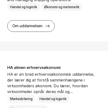
Handel og logistik
Økonomi og matematik
BSc in In­ter­na­tion­al Ship­ping a
Om uddannelsen
HA al­men erhvervs­økonomi
HA er en bred erhvervsøkonomisk uddannelse,
der lærer dig at forstå sammenhængene i
virksomheders økonomi. Du lærer, hvordan
virksomheder opnår deres mål og…
Markedsføring
Handel og logistik