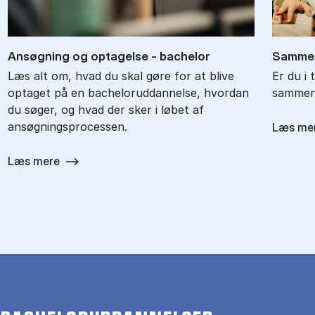
An­søg­ning og op­ta­gel­se - ba­chel­or
Sam­men
Læs alt om, hvad du skal gøre for at blive
Er du i 
optaget på en bacheloruddannelse, hvordan
sammenl
du søger, og hvad der sker i løbet af
ansøgningsprocessen.
Læs me
Læs mere