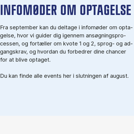
IN­FO­MØ­DER OM OP­TA­GEL­SE
Fra september kan du del­tage i in­fo­mø­der om op­ta­
gel­se, hvor vi gu­i­der dig igen­nem an­søg­nings­pro­
ces­sen, og for­tæl­ler om kvo­te 1 og 2, sprog- og ad­
gangs­krav, og hvordan du forbedrer dine chancer
for at blive optaget.
Du kan finde alle events her i slutningen af august.