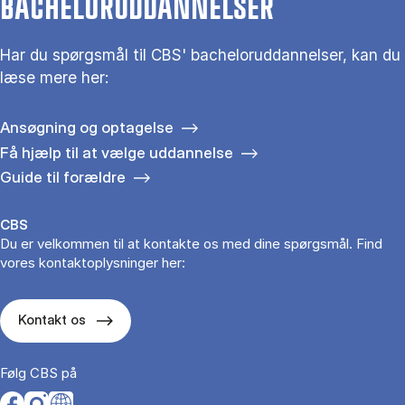
BACHELORUDDANNELSER
Har du spørgsmål til CBS' bacheloruddannelser, kan du
læse mere her:
Ansøgning og optagelse
Få hjælp til at vælge uddannelse
Guide til forældre
CBS
Du er velkommen til at kontakte os med dine spørgsmål. Find
vores kontaktoplysninger her:
Kontakt os
Følg CBS på
Opens in a new tab
Opens in a new tab
Opens in a new tab