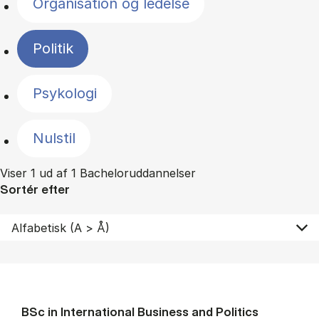
Organisation og ledelse
Politik
Psykologi
Nulstil
Viser 1 ud af 1 Bacheloruddannelser
Sortér efter
BSc in In­ter­na­tion­al Busi­ness and Polit­ics