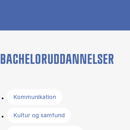
BACHELORUDDANNELSER
Filter by topics
Kommunikation
Kultur og samfund