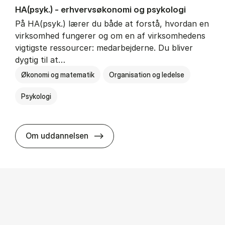
HA(psyk.) - erhvervs­økonomi og psy­ko­lo­gi
På HA(psyk.) lærer du både at forstå, hvordan en
virksomhed fungerer og om en af virksomhedens
vigtigste ressourcer: medarbejderne. Du bliver
dygtig til at…
Økonomi og matematik
Organisation og ledelse
Psykologi
HA(psyk.) - erhvervs­økonomi og ps
Om uddannelsen