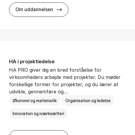
HA i mar­keds- og kul­tu­r­a­na­ly­se
Om uddannelsen
HA i pro­jekt­le­del­se
HA PRO giver dig en bred forståelse for
virksomheders arbejde med projekter. Du møder
forskellige former for projekter, og du lærer at
udvikle, gennemføre og…
Økonomi og matematik
Organisation og ledelse
Innovation og iværksætteri