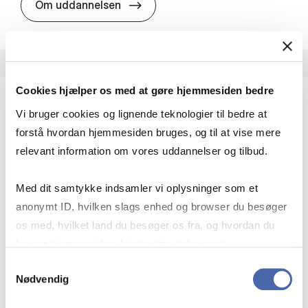
HA i pro­jekt­le­del­se
Om uddannelsen
Cookies hjælper os med at gøre hjemmesiden bedre
Vi bruger cookies og lignende teknologier til bedre at
HA(fil.) - erhvervs­økonomi og fi­lo­so­fi
forstå hvordan hjemmesiden bruges, og til at vise mere
HA(fil.) giver dig en forståelse af de udfordringer,
relevant information om vores uddannelser og tilbud.
virksomheder møder i vores komplekse verden.
Du lærer om virksomheders behov for økonomisk
Med dit samtykke indsamler vi oplysninger som et
effektivitet og…
anonymt ID, hvilken slags enhed og browser du besøger
Økonomi og matematik
Kultur og samfund
os med, hvilket land du besøger os fra, og hvordan du
Filosofi og sociologi
bruger hjemmesiden. Nogle data deles med
tredjepartsværktøjer, som vi bruger til statistik og
Samtykkevalg
Nødvendig
markedsføring. Du bestemmer selv - og kan altid trække
HA(fil.) - erhvervs­økonomi og fi­lo­
Om uddannelsen
dit samtykke tilbage via knappen nederst til højre.