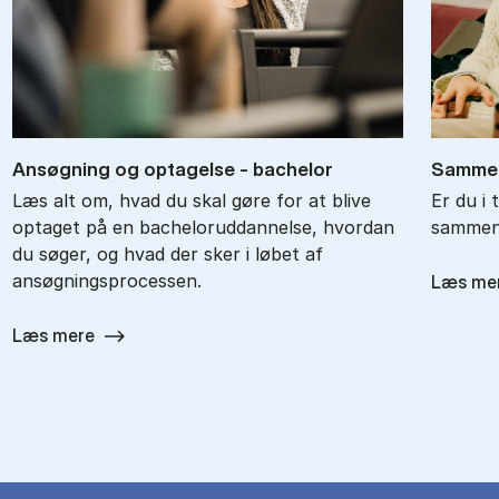
An­søg­ning og op­ta­gel­se - ba­chel­or
Sam­men
Læs alt om, hvad du skal gøre for at blive
Er du i 
optaget på en bacheloruddannelse, hvordan
sammenl
du søger, og hvad der sker i løbet af
ansøgningsprocessen.
Læs me
Læs mere