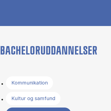
BACHELORUDDANNELSER
Filter by topics
Kommunikation
Kultur og samfund