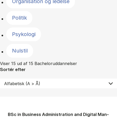
Organisation og ledelse
Politik
Psykologi
Nulstil
Viser 15 ud af 15 Bacheloruddannelser
Sortér efter
BSc in Busi­ness Ad­min­is­tra­tion and Di­git­al Man­