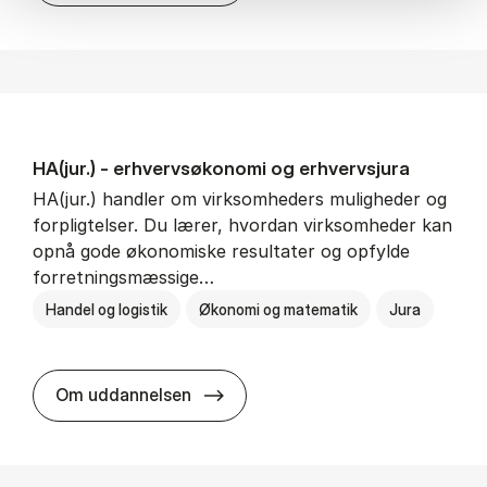
HA(jur.) - erhvervs­økonomi og erhvervs­jura
HA(jur.) handler om virksomheders muligheder og
forpligtelser. Du lærer, hvordan virksomheder kan
opnå gode økonomiske resultater og opfylde
forretningsmæssige…
Handel og logistik
Økonomi og matematik
Jura
HA(jur.) - erhvervs­økonomi og er
Om uddannelsen