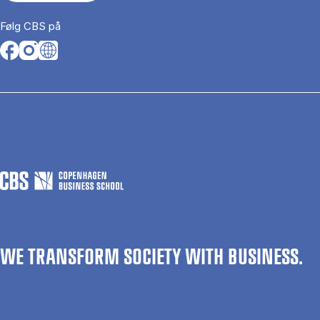
Følg CBS på
Opens in a new tab
Opens in a new tab
Opens in a new tab
WE TRANSFORM SOCIETY WITH BUSINESS.