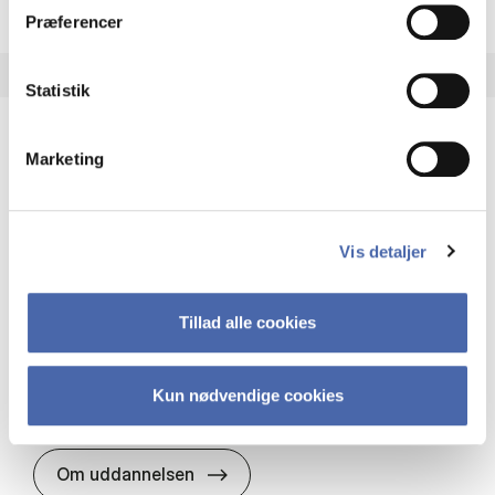
Præferencer
Statistik
Marketing
HA(it.) - erhvervs­økonomi og informations­
teknologi
HA(it.) giver dig en bred forståelse for
Vis detaljer
virksomheders muligheder og udfordringer inden
for it. Du får redskaber til at udvælge, udvikle og
implementere it…
Tillad alle cookies
IT og teknologi
Økonomi og matematik
Organisation og ledelse
Kun nødvendige cookies
HA(it.) - erhvervs­økonomi og in
Om uddannelsen