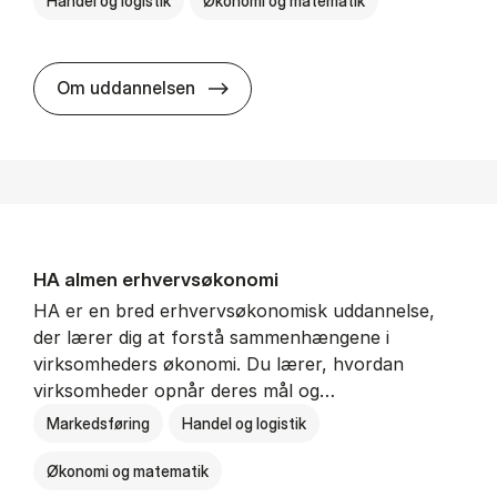
Handel og logistik
Økonomi og matematik
BSc in In­ter­na­tion­al Ship­ping a
Om uddannelsen
HA al­men erhvervs­økonomi
HA er en bred erhvervsøkonomisk uddannelse,
der lærer dig at forstå sammenhængene i
virksomheders økonomi. Du lærer, hvordan
virksomheder opnår deres mål og…
Markedsføring
Handel og logistik
Økonomi og matematik