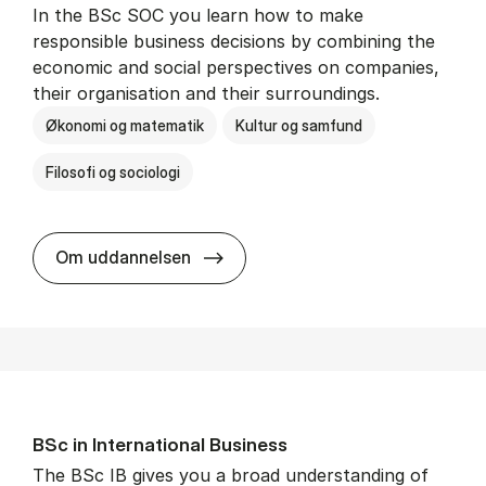
In the BSc SOC you learn how to make
responsible business decisions by combining the
economic and social perspectives on companies,
their organisation and their surroundings.
Økonomi og matematik
Kultur og samfund
Filosofi og sociologi
BSc in Busi­ness Ad­min­is­tra­tion 
Om uddannelsen
BSc in In­ter­na­tion­al Busi­ness
The BSc IB gives you a broad understanding of