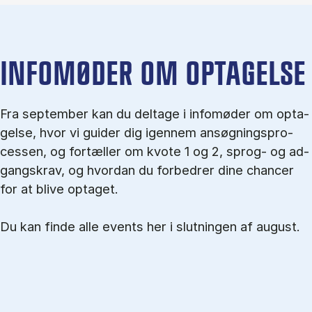
IN­FO­MØ­DER OM OP­TA­GEL­SE
Fra september kan du del­tage i in­fo­mø­der om op­ta­
gel­se, hvor vi gu­i­der dig igen­nem an­søg­nings­pro­
ces­sen, og for­tæl­ler om kvo­te 1 og 2, sprog- og ad­
gangs­krav, og hvordan du forbedrer dine chancer
for at blive optaget.
Du kan finde alle events her i slutningen af august.