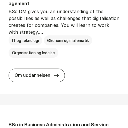
age­ment
BSc DM gives you an understanding of the
possibilities as well as challenges that digitalisation
creates for companies. You will learn to work
with strategy,…
IT og teknologi
Økonomi og matematik
Organisation og ledelse
BSc in Busi­ness Ad­min­is­tra­tion
Om uddannelsen
BSc in Busi­ness Ad­min­is­tra­tion and Ser­vice