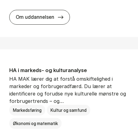
HA al­men erhvervs­økonomi
Om uddannelsen
HA i mar­keds- og kul­tu­r­a­na­ly­se
HA MAK lærer dig at forstå omskiftelighed i
markeder og forbrugeradfærd. Du lærer at
identificere og forudse nye kulturelle mønstre og
forbrugertrends – og…
Markedsføring
Kultur og samfund
Økonomi og matematik