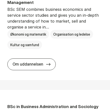
Man­age­ment
BSc SEM combines business economics and
service sector studies and gives you an in-depth
understanding of how to market, sell and
organise a service in…
Økonomi og matematik
Organisation og ledelse
Kultur og samfund
BSc in Busi­ness Ad­min­is­tra­tio
Om uddannelsen
BSc in Busi­ness Ad­min­is­tra­tion and So­ci­ology