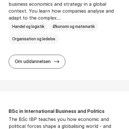
business economics and strategy in a global
context. You learn how companies analyse and
adapt to the complex…
Handel og logistik
Økonomi og matematik
Organisation og ledelse
BSc in In­ter­na­tion­al Busi­ness
Om uddannelsen
BSc in In­ter­na­tion­al Busi­ness and Polit­ics
The BSc IBP teaches you how economic and
political forces shape a globalising world - and