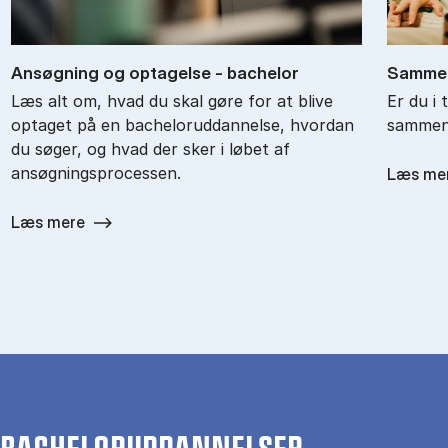
An­søg­ning og op­ta­gel­se - ba­chel­or
Sam­men
Læs alt om, hvad du skal gøre for at blive
Er du i 
optaget på en bacheloruddannelse, hvordan
sammenl
du søger, og hvad der sker i løbet af
ansøgningsprocessen.
Læs me
Læs mere