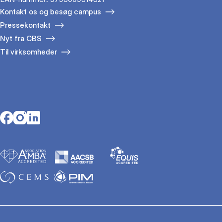
Kontakt os og besøg campus
Pressekontakt
Nyt fra CBS
Til virksomheder
Opens in a new tab
Opens in a new tab
Opens in a new tab