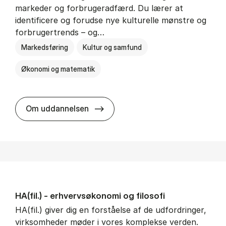
markeder og forbrugeradfærd. Du lærer at
identificere og forudse nye kulturelle mønstre og
forbrugertrends – og…
Markedsføring
Kultur og samfund
Økonomi og matematik
HA i mar­keds- og kul­tu­r­a­na­ly­se
Om uddannelsen
HA(fil.) - erhvervs­økonomi og fi­lo­so­fi
HA(fil.) giver dig en forståelse af de udfordringer,
virksomheder møder i vores komplekse verden.