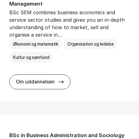
Man­age­ment
BSc SEM combines business economics and
service sector studies and gives you an in-depth
understanding of how to market, sell and
organise a service in…
Økonomi og matematik
Organisation og ledelse
Kultur og samfund
BSc in Busi­ness Ad­min­is­tra­tio
Om uddannelsen
BSc in Busi­ness Ad­min­is­tra­tion and So­ci­ology