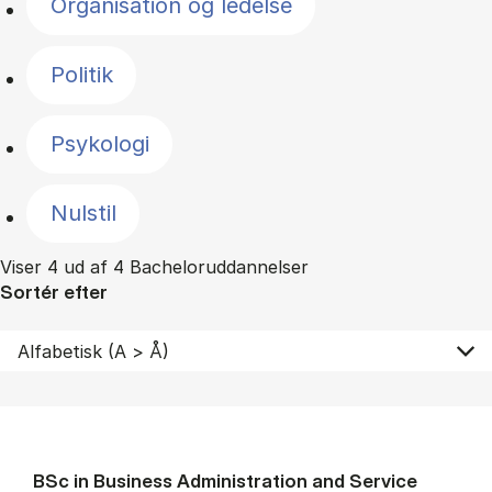
Organisation og ledelse
Politik
Psykologi
Nulstil
Viser 4 ud af 4 Bacheloruddannelser
Sortér efter
BSc in Busi­ness Ad­min­is­tra­tion and Ser­vice