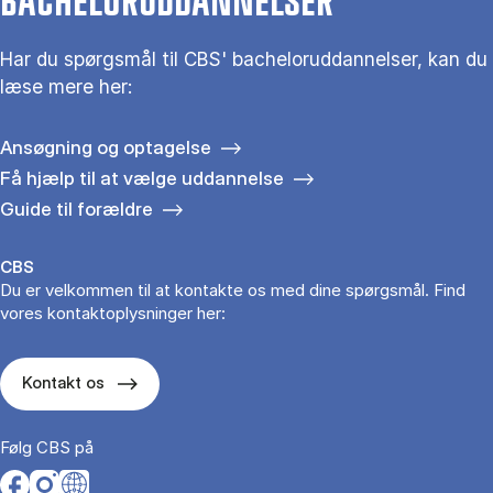
BACHELORUDDANNELSER
Har du spørgsmål til CBS' bacheloruddannelser, kan du
læse mere her:
Ansøgning og optagelse
Få hjælp til at vælge uddannelse
Guide til forældre
CBS
Du er velkommen til at kontakte os med dine spørgsmål. Find
vores kontaktoplysninger her:
Kontakt os
Følg CBS på
Opens in a new tab
Opens in a new tab
Opens in a new tab