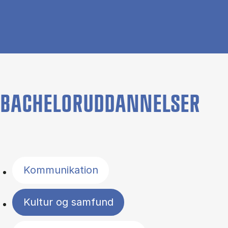
BACHELORUDDANNELSER
Filter by topics
Kommunikation
Kultur og samfund