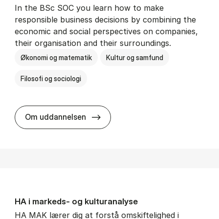
In the BSc SOC you learn how to make
responsible business decisions by combining the
economic and social perspectives on companies,
their organisation and their surroundings.
Økonomi og matematik
Kultur og samfund
Filosofi og sociologi
BSc in Busi­ness Ad­min­is­tra­tion 
Om uddannelsen
HA i mar­keds- og kul­tu­r­a­na­ly­se
HA MAK lærer dig at forstå omskiftelighed i