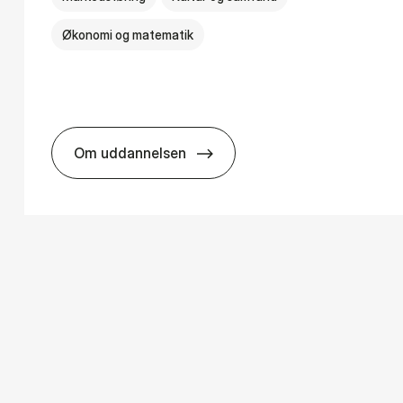
Økonomi og matematik
Om uddannelsen
­ology
HA i mar­keds- og kul­tu­r­a­na­ly­se