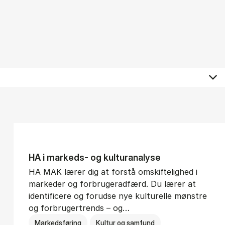
HA i mar­keds- og kul­tu­r­a­na­ly­se
HA MAK lærer dig at forstå omskiftelighed i
markeder og forbrugeradfærd. Du lærer at
identificere og forudse nye kulturelle mønstre
og forbrugertrends – og…
Markedsføring
Kultur og samfund