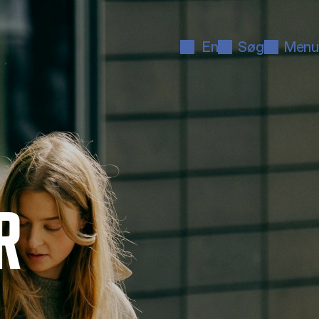
En
Søg
Menu
R