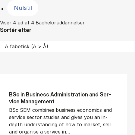
Nulstil
Viser 4 ud af 4 Bacheloruddannelser
Sortér efter
BSc in Busi­ness Ad­min­is­tra­tion and Ser­
vice Man­age­ment
BSc SEM combines business economics and
service sector studies and gives you an in-
depth understanding of how to market, sell
and organise a service in…