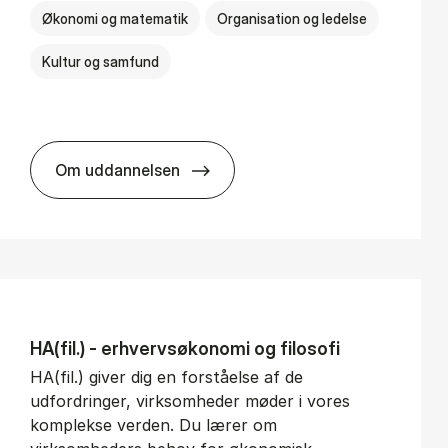
Økonomi og matematik
Organisation og ledelse
Kultur og samfund
Om uddannelsen
BSc in Busi­ness Ad­min­is­tra­tion and Ser­v
HA(fil.) - erhvervs­økonomi og fi­lo­so­fi
HA(fil.) giver dig en forståelse af de
udfordringer, virksomheder møder i vores
komplekse verden. Du lærer om