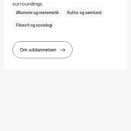
surroundings.
Økonomi og matematik
Kultur og samfund
Filosofi og sociologi
Om uddannelsen
ice Man­age­ment
BSc in Busi­ness Ad­min­is­tra­tion and So­ci