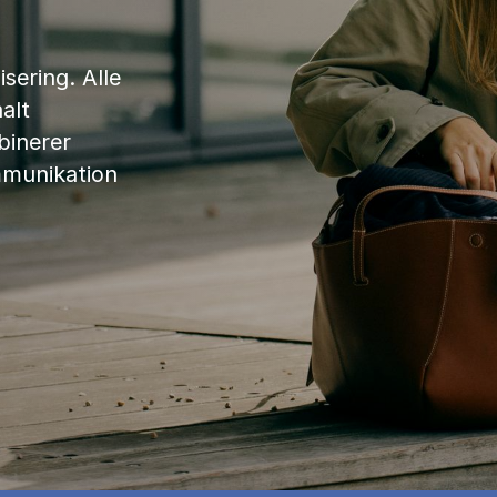
sering. Alle
alt
binerer
mmunikation