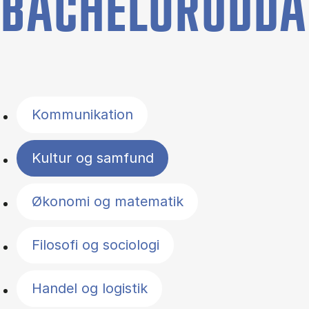
BACHELORUDDA
Filter by topics
Kommunikation
Kultur og samfund
Økonomi og matematik
Filosofi og sociologi
Handel og logistik