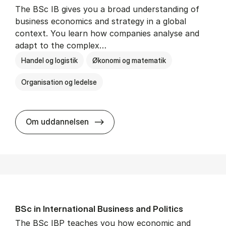
The BSc IB gives you a broad understanding of
business economics and strategy in a global
context. You learn how companies analyse and
adapt to the complex…
Handel og logistik
Økonomi og matematik
Organisation og ledelse
BSc in In­ter­na­tion­al Busi­ness
Om uddannelsen
BSc in In­ter­na­tion­al Busi­ness and Polit­ics
The BSc IBP teaches you how economic and