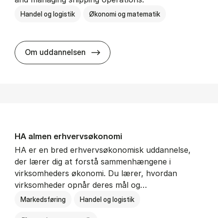
Handel og logistik
Økonomi og matematik
BSc in In­ter­na­tion­al Ship­ping a
Om uddannelsen
HA al­men erhvervs­økonomi
HA er en bred erhvervsøkonomisk uddannelse,
der lærer dig at forstå sammenhængene i
virksomheders økonomi. Du lærer, hvordan
virksomheder opnår deres mål og…
Markedsføring
Handel og logistik