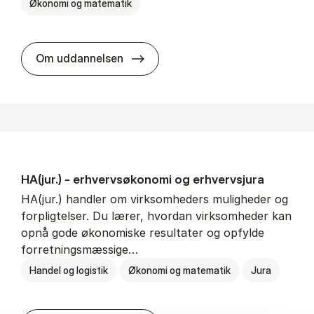
Økonomi og matematik
HA al­men erhvervs­økonomi
Om uddannelsen
HA(jur.) - erhvervs­økonomi og erhvervs­jura
HA(jur.) handler om virksomheders muligheder og
forpligtelser. Du lærer, hvordan virksomheder kan
opnå gode økonomiske resultater og opfylde
forretningsmæssige…
Handel og logistik
Økonomi og matematik
Jura