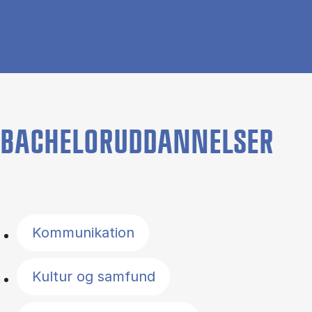
BACHELORUDDANNELSER
Filter by topics
Kommunikation
Kultur og samfund