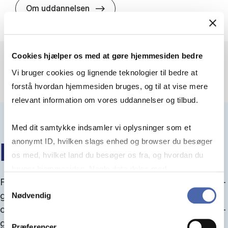
HA(jur.) - erhvervs­økonomi og er
Om uddannelsen
Cookies hjælper os med at gøre hjemmesiden bedre
Vi bruger cookies og lignende teknologier til bedre at
forstå hvordan hjemmesiden bruges, og til at vise mere
relevant information om vores uddannelser og tilbud.
Med dit samtykke indsamler vi oplysninger som et
anonymt ID, hvilken slags enhed og browser du besøger
IN­FO­MØ­DER OM OP­TA­GEL­SE
os med, hvilket land du besøger os fra, og hvordan du
bruger hjemmesiden. Nogle data deles med
Fra september kan du del­tage i in­fo­mø­der om op­ta­
tredjepartsværktøjer, som vi bruger til statistik og
Samtykkevalg
gel­se, hvor vi gu­i­der dig igen­nem an­søg­nings­pro­
Nødvendig
markedsføring. Du bestemmer selv - og kan altid trække
ces­sen, og for­tæl­ler om kvo­te 1 og 2, sprog- og ad­
dit samtykke tilbage via knappen nederst til højre.
gangs­krav, og hvordan du forbedrer dine chancer
Præferencer