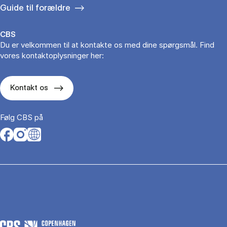
Guide til forældre
CBS
Du er velkommen til at kontakte os med dine spørgsmål. Find
vores kontaktoplysninger her:
Kontakt os
Følg CBS på
Opens in a new tab
Opens in a new tab
Opens in a new tab