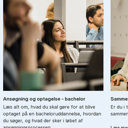
An­søg­ning og op­ta­gel­se - ba­chel­or
Sam­men
Læs alt om, hvad du skal gøre for at blive
Er du i 
optaget på en bacheloruddannelse, hvordan
sammenl
du søger, og hvad der sker i løbet af
ansøgningsprocessen.
Læs me