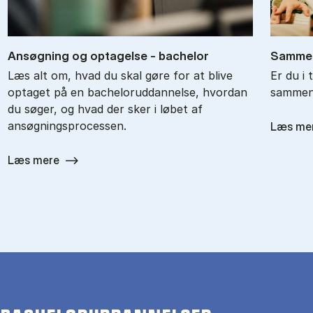
An­søg­ning og op­ta­gel­se - ba­chel­or
Sam­men
Læs alt om, hvad du skal gøre for at blive
Er du i 
optaget på en bacheloruddannelse, hvordan
sammenl
du søger, og hvad der sker i løbet af
ansøgningsprocessen.
Læs me
Læs mere