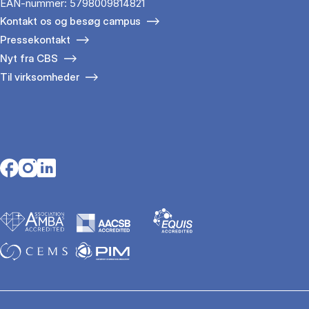
EAN-nummer: 5798009814821
Kontakt os og besøg campus
Pressekontakt
Nyt fra CBS
Til virksomheder
Opens in a new tab
Opens in a new tab
Opens in a new tab