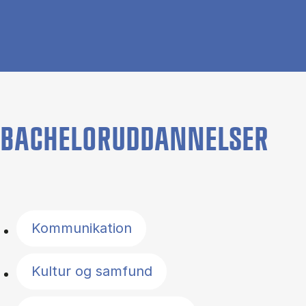
BACHELORUDDANNELSER
Filter by topics
Kommunikation
Kultur og samfund