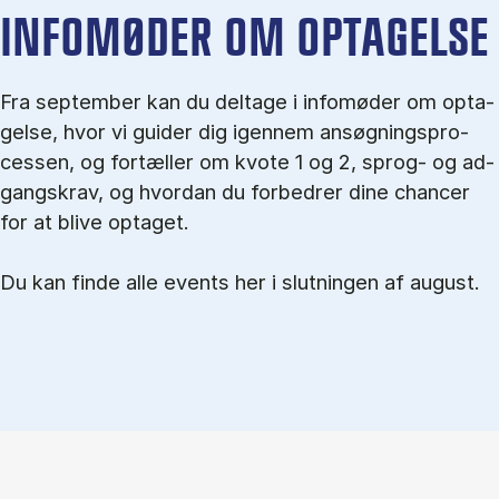
IN­FO­MØ­DER OM OP­TA­GEL­SE
Fra september kan du del­tage i in­fo­mø­der om op­ta­
gel­se, hvor vi gu­i­der dig igen­nem an­søg­nings­pro­
ces­sen, og for­tæl­ler om kvo­te 1 og 2, sprog- og ad­
gangs­krav, og hvordan du forbedrer dine chancer
for at blive optaget.
Du kan finde alle events her i slutningen af august.