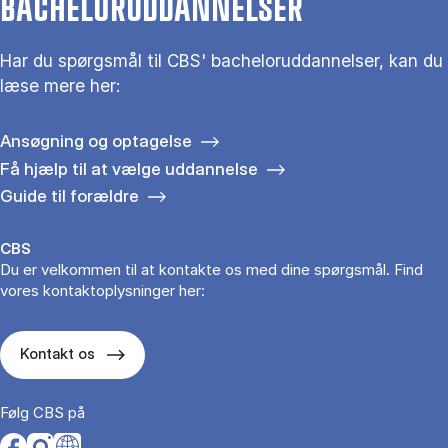
BACHELORUDDANNELSER
Har du spørgsmål til CBS' bacheloruddannelser, kan du
læse mere her:
Ansøgning og optagelse
Få hjælp til at vælge uddannelse
Guide til forældre
CBS
Du er velkommen til at kontakte os med dine spørgsmål. Find
vores kontaktoplysninger her:
Kontakt os
Følg CBS på
Opens in a new tab
Opens in a new tab
Opens in a new tab