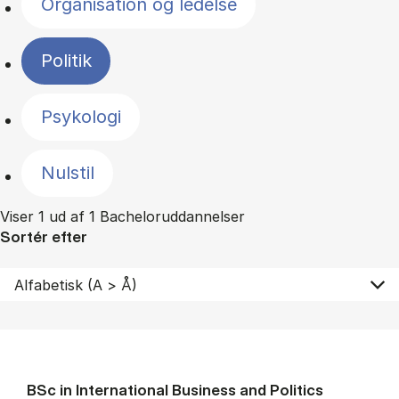
Organisation og ledelse
Politik
Psykologi
Nulstil
Viser 1 ud af 1 Bacheloruddannelser
Sortér efter
BSc in In­ter­na­tion­al Busi­ness and Polit­ics