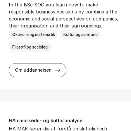
In the BSc SOC you learn how to make
responsible business decisions by combining the
economic and social perspectives on companies,
their organisation and their surroundings.
Økonomi og matematik
Kultur og samfund
Filosofi og sociologi
BSc in Busi­ness Ad­min­is­tra­tion 
Om uddannelsen
HA i mar­keds- og kul­tu­r­a­na­ly­se
HA MAK lærer dig at forstå omskiftelighed i