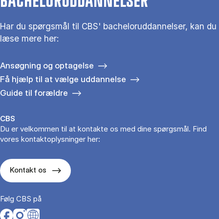
BACHELORUDDANNELSER
Har du spørgsmål til CBS' bacheloruddannelser, kan du
læse mere her:
Ansøgning og optagelse
Få hjælp til at vælge uddannelse
Guide til forældre
CBS
Du er velkommen til at kontakte os med dine spørgsmål. Find
vores kontaktoplysninger her:
Kontakt os
Følg CBS på
Opens in a new tab
Opens in a new tab
Opens in a new tab