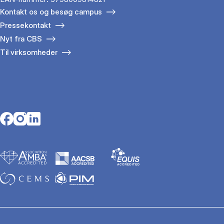
Kontakt os og besøg campus
Pressekontakt
Nyt fra CBS
Til virksomheder
Opens in a new tab
Opens in a new tab
Opens in a new tab