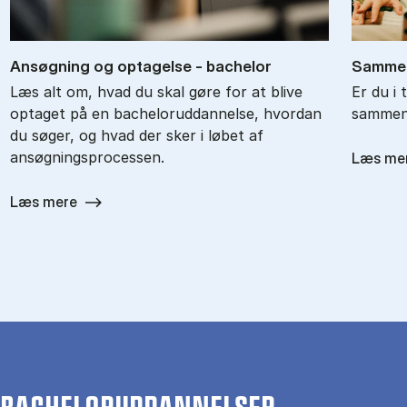
An­søg­ning og op­ta­gel­se - ba­chel­or
Sam­men
Læs alt om, hvad du skal gøre for at blive
Er du i 
optaget på en bacheloruddannelse, hvordan
sammenl
du søger, og hvad der sker i løbet af
ansøgningsprocessen.
Læs me
Læs mere