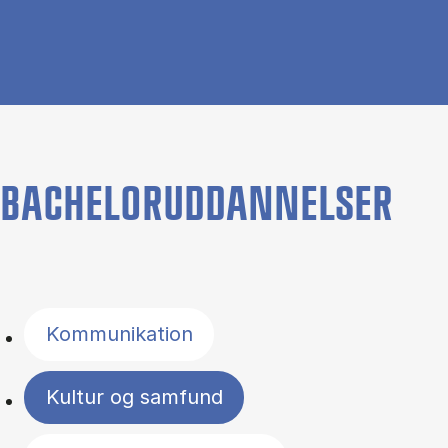
BACHELORUDDANNELSER
Filter by topics
Kommunikation
Kultur og samfund