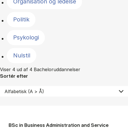
Organisation og ledelse
Politik
Psykologi
Nulstil
Viser 4 ud af 4 Bacheloruddannelser
Sortér efter
BSc in Busi­ness Ad­min­is­tra­tion and Ser­vice