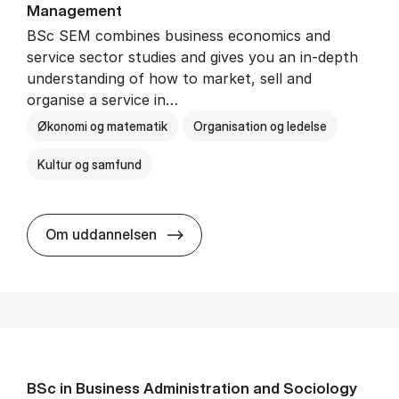
Man­age­ment
BSc SEM combines business economics and
service sector studies and gives you an in-depth
understanding of how to market, sell and
organise a service in…
Økonomi og matematik
Organisation og ledelse
Kultur og samfund
BSc in Busi­ness Ad­min­is­tra­tio
Om uddannelsen
BSc in Busi­ness Ad­min­is­tra­tion and So­ci­ology