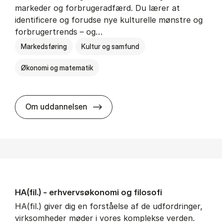
markeder og forbrugeradfærd. Du lærer at
identificere og forudse nye kulturelle mønstre og
forbrugertrends – og…
Markedsføring
Kultur og samfund
Økonomi og matematik
HA i mar­keds- og kul­tu­r­a­na­ly­se
Om uddannelsen
HA(fil.) - erhvervs­økonomi og fi­lo­so­fi
HA(fil.) giver dig en forståelse af de udfordringer,
virksomheder møder i vores komplekse verden.