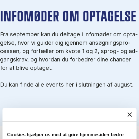
IN­FO­MØ­DER OM OP­TA­GEL­SE
Fra september kan du del­tage i in­fo­mø­der om op­ta­
gel­se, hvor vi gu­i­der dig igen­nem an­søg­nings­pro­
ces­sen, og for­tæl­ler om kvo­te 1 og 2, sprog- og ad­
gangs­krav, og hvordan du forbedrer dine chancer
for at blive optaget.
Du kan finde alle events her i slutningen af august.
Cookies hjælper os med at gøre hjemmesiden bedre