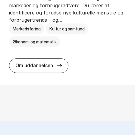
markeder og forbrugeradfærd. Du lærer at
identificere og forudse nye kulturelle mønstre og
forbrugertrends – og…
Markedsføring
Kultur og samfund
Økonomi og matematik
HA i mar­keds- og kul­tu­r­a­na­ly­se
Om uddannelsen