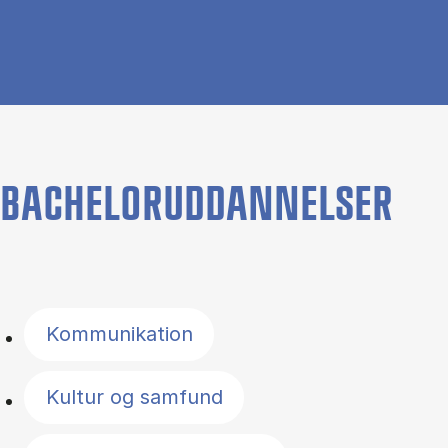
BACHELORUDDANNELSER
Filter by topics
Kommunikation
Kultur og samfund