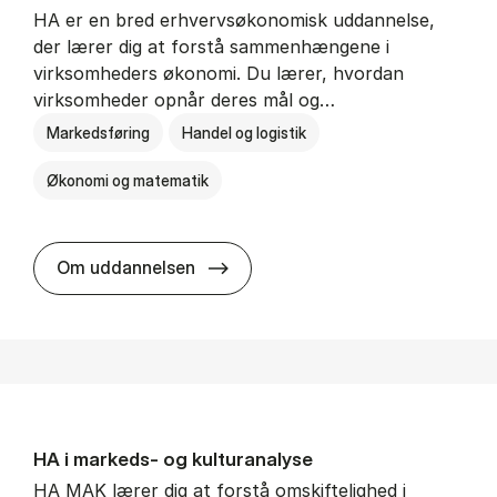
HA er en bred erhvervsøkonomisk uddannelse,
der lærer dig at forstå sammenhængene i
virksomheders økonomi. Du lærer, hvordan
virksomheder opnår deres mål og…
Markedsføring
Handel og logistik
Økonomi og matematik
HA al­men erhvervs­økonomi
Om uddannelsen
HA i mar­keds- og kul­tu­r­a­na­ly­se
HA MAK lærer dig at forstå omskiftelighed i