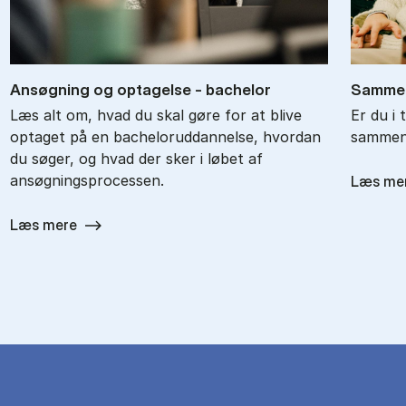
An­søg­ning og op­ta­gel­se - ba­chel­or
Sam­men
Læs alt om, hvad du skal gøre for at blive
Er du i 
optaget på en bacheloruddannelse, hvordan
sammenl
du søger, og hvad der sker i løbet af
ansøgningsprocessen.
Læs me
Læs mere