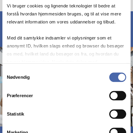
Vi bruger cookies og lignende teknologier til bedre at
forstå hvordan hjemmesiden bruges, og til at vise mere
relevant information om vores uddannelser og tilbud.
Med dit samtykke indsamler vi oplysninger som et
anonymt ID, hvilken slags enhed og browser du besøger
os med, hvilket land du besøger os fra, og hvordan du
bruger hjemmesiden. Nogle data deles med
tredjepartsværktøjer, som vi bruger til statistik og
Samtykkevalg
Nødvendig
markedsføring. Du bestemmer selv - og kan altid trække
dit samtykke tilbage via knappen nederst til højre.
Præferencer
Statistik
Marketing