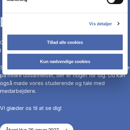
KOM TIL ÅBENT HUS
Vis detaljer
Overvejer du at søge ind på en bacheloruddannelse
Tillad alle cookies
i 2027?
Kun nødvendige cookies
Så kom med til Åbent Hus, hvor du kan blive klogere
på hvilke uddannelser, der er noget for dig. Du kan
også møde vores studerende og tale med
medarbejdere.
Vi glæder os til at se dig!
Åbent Hus 29. januar 2027