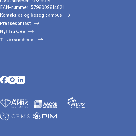
CVR-nummer: 19596915
EAN-nummer: 5798009814821
Kontakt os og besøg campus
Pressekontakt
Nyt fra CBS
Til virksomheder
Opens in a new tab
Opens in a new tab
Opens in a new tab