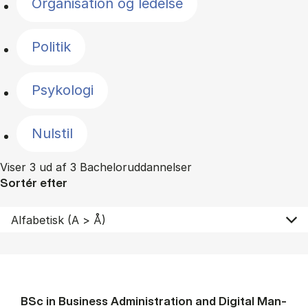
Organisation og ledelse
Politik
Psykologi
Nulstil
Viser 3 ud af 3 Bacheloruddannelser
Sortér efter
BSc in Busi­ness Ad­min­is­tra­tion and Di­git­al Man­