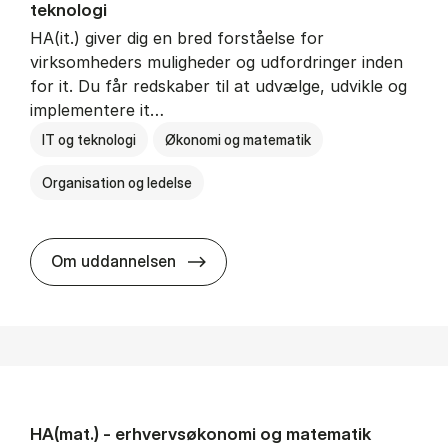
teknologi
HA(it.) giver dig en bred forståelse for
virksomheders muligheder og udfordringer inden
for it. Du får redskaber til at udvælge, udvikle og
implementere it…
IT og teknologi
Økonomi og matematik
Organisation og ledelse
HA(it.) - erhvervs­økonomi og in
Om uddannelsen
HA(mat.) - erhvervs­økonomi og ma­te­ma­tik