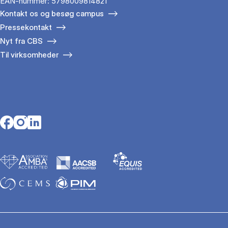
EAN-nummer: 5798009814821
Kontakt os og besøg campus
Pressekontakt
Nyt fra CBS
Til virksomheder
Opens in a new tab
Opens in a new tab
Opens in a new tab