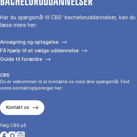
BACHELORUDDANNELSER
Har du spørgsmål til CBS' bacheloruddannelser, kan du
læse mere her:
Ansøgning og optagelse
Få hjælp til at vælge uddannelse
Guide til forældre
CBS
Du er velkommen til at kontakte os med dine spørgsmål. Find
vores kontaktoplysninger her:
Kontakt os
Følg CBS på
Opens in a new tab
Opens in a new tab
Opens in a new tab