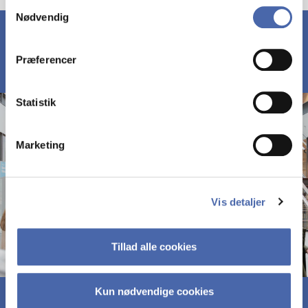
Samtykkevalg
Nødvendig
markedsføring. Du bestemmer selv - og kan altid trække
dit samtykke tilbage via knappen nederst til højre.
Præferencer
Statistik
Marketing
Vis detaljer
Tillad alle cookies
Kun nødvendige cookies