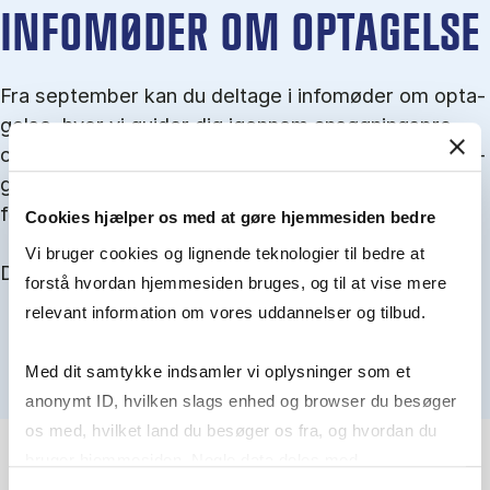
IN­FO­MØ­DER OM OP­TA­GEL­SE
Fra september kan du del­tage i in­fo­mø­der om op­ta­
gel­se, hvor vi gu­i­der dig igen­nem an­søg­nings­pro­
ces­sen, og for­tæl­ler om kvo­te 1 og 2, sprog- og ad­
gangs­krav, og hvordan du forbedrer dine chancer
for at blive optaget.
Cookies hjælper os med at gøre hjemmesiden bedre
Vi bruger cookies og lignende teknologier til bedre at
Du kan finde alle events her i slutningen af august.
forstå hvordan hjemmesiden bruges, og til at vise mere
relevant information om vores uddannelser og tilbud.
Med dit samtykke indsamler vi oplysninger som et
anonymt ID, hvilken slags enhed og browser du besøger
os med, hvilket land du besøger os fra, og hvordan du
bruger hjemmesiden. Nogle data deles med
tredjepartsværktøjer, som vi bruger til statistik og