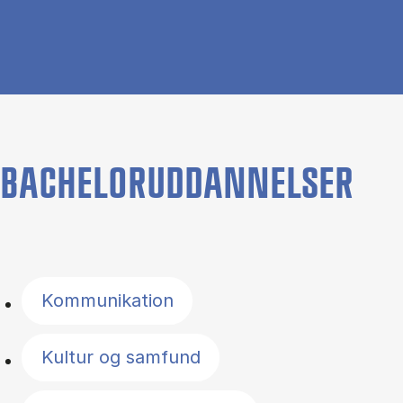
BACHELORUDDANNELSER
Filter by topics
Kommunikation
Kultur og samfund