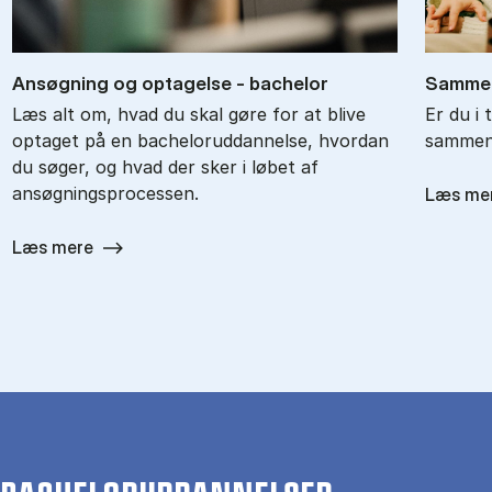
An­søg­ning og op­ta­gel­se - ba­chel­or
Sam­men
Læs alt om, hvad du skal gøre for at blive
Er du i 
optaget på en bacheloruddannelse, hvordan
sammenl
du søger, og hvad der sker i løbet af
ansøgningsprocessen.
Læs me
Læs mere