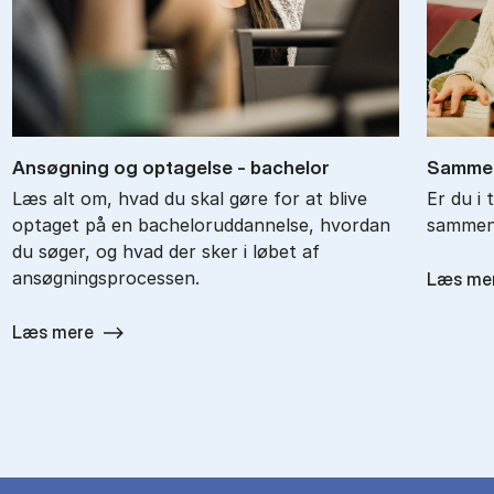
An­søg­ning og op­ta­gel­se - ba­chel­or
Sam­men
Læs alt om, hvad du skal gøre for at blive
Er du i 
optaget på en bacheloruddannelse, hvordan
sammenl
du søger, og hvad der sker i løbet af
ansøgningsprocessen.
Læs me
Læs mere