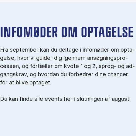
IN­FO­MØ­DER OM OP­TA­GEL­SE
Fra september kan du del­tage i in­fo­mø­der om op­ta­
gel­se, hvor vi gu­i­der dig igen­nem an­søg­nings­pro­
ces­sen, og for­tæl­ler om kvo­te 1 og 2, sprog- og ad­
gangs­krav, og hvordan du forbedrer dine chancer
for at blive optaget.
Du kan finde alle events her i slutningen af august.