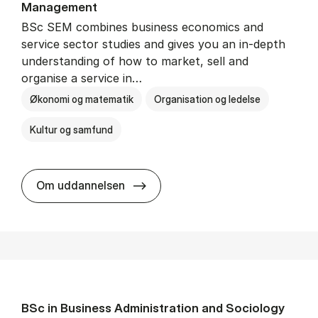
Man­age­ment
BSc SEM combines business economics and
service sector studies and gives you an in-depth
understanding of how to market, sell and
organise a service in…
Økonomi og matematik
Organisation og ledelse
Kultur og samfund
BSc in Busi­ness Ad­min­is­tra­tio
Om uddannelsen
BSc in Busi­ness Ad­min­is­tra­tion and So­ci­ology