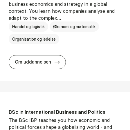
business economics and strategy in a global
context. You learn how companies analyse and
adapt to the complex…
Handel og logistik
Økonomi og matematik
Organisation og ledelse
BSc in In­ter­na­tion­al Busi­ness
Om uddannelsen
BSc in In­ter­na­tion­al Busi­ness and Polit­ics
The BSc IBP teaches you how economic and
political forces shape a globalising world - and