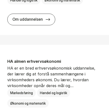
Handel og logistik
Økonomi og matematik
BSc in In­ter­na­tion­al Ship­ping a
Om uddannelsen
HA al­men erhvervs­økonomi
HA er en bred erhvervsøkonomisk uddannelse,
der lærer dig at forstå sammenhængene i
virksomheders økonomi. Du lærer, hvordan
virksomheder opnår deres mål og…
Markedsføring
Handel og logistik
Økonomi og matematik