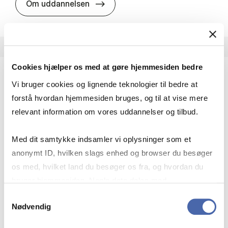
HA i pro­jekt­le­del­se
Om uddannelsen
Cookies hjælper os med at gøre hjemmesiden bedre
Vi bruger cookies og lignende teknologier til bedre at
HA(fil.) - erhvervs­økonomi og fi­lo­so­fi
forstå hvordan hjemmesiden bruges, og til at vise mere
HA(fil.) giver dig en forståelse af de udfordringer,
relevant information om vores uddannelser og tilbud.
virksomheder møder i vores komplekse verden.
Du lærer om virksomheders behov for økonomisk
Med dit samtykke indsamler vi oplysninger som et
effektivitet og…
anonymt ID, hvilken slags enhed og browser du besøger
Økonomi og matematik
Kultur og samfund
os med, hvilket land du besøger os fra, og hvordan du
Filosofi og sociologi
bruger hjemmesiden. Nogle data deles med
tredjepartsværktøjer, som vi bruger til statistik og
Samtykkevalg
Nødvendig
markedsføring. Du bestemmer selv - og kan altid trække
HA(fil.) - erhvervs­økonomi og fi­lo­
Om uddannelsen
dit samtykke tilbage via knappen nederst til højre.