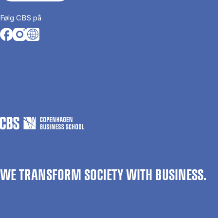
Følg CBS på
Opens in a new tab
Opens in a new tab
Opens in a new tab
WE TRANSFORM SOCIETY WITH BUSINESS.