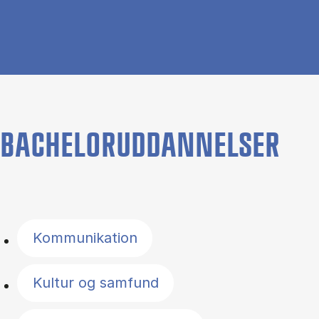
BACHELORUDDANNELSER
Filter by topics
Kommunikation
Kultur og samfund