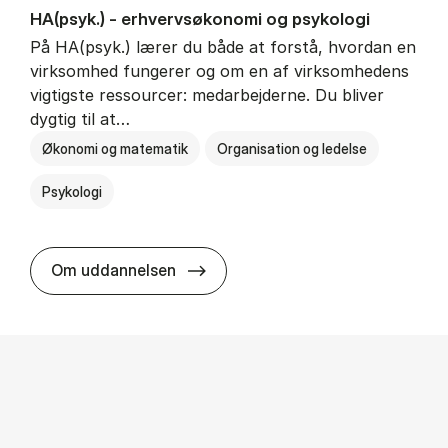
HA(psyk.) - erhvervs­økonomi og psy­ko­lo­gi
På HA(psyk.) lærer du både at forstå, hvordan en
virksomhed fungerer og om en af virksomhedens
vigtigste ressourcer: medarbejderne. Du bliver
dygtig til at…
Økonomi og matematik
Organisation og ledelse
Psykologi
HA(psyk.) - erhvervs­økonomi og ps
Om uddannelsen