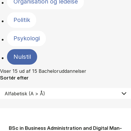
Organisation og ledelse
Politik
Psykologi
Nulstil
Viser 15 ud af 15 Bacheloruddannelser
Sortér efter
BSc in Busi­ness Ad­min­is­tra­tion and Di­git­al Man­