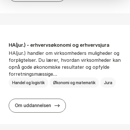
HA(jur.) - erhvervs­økonomi og erhvervs­jura
HA(jur.) handler om virksomheders muligheder og
forpligtelser. Du lærer, hvordan virksomheder kan
opnå gode økonomiske resultater og opfylde
forretningsmæssige…
Handel og logistik
Økonomi og matematik
Jura
HA(jur.) - erhvervs­økonomi og er
Om uddannelsen