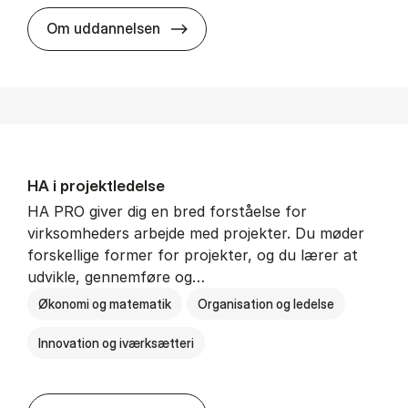
HA i mar­keds- og kul­tu­r­a­na­ly­se
Om uddannelsen
HA i pro­jekt­le­del­se
HA PRO giver dig en bred forståelse for
virksomheders arbejde med projekter. Du møder
forskellige former for projekter, og du lærer at
udvikle, gennemføre og…
Økonomi og matematik
Organisation og ledelse
Innovation og iværksætteri