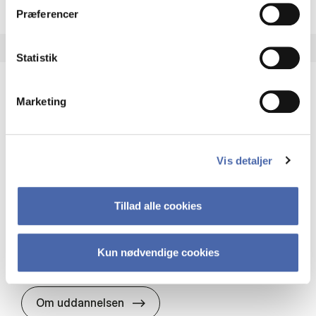
Præferencer
Statistik
Marketing
HA(it.) - erhvervs­økonomi og informations­
teknologi
HA(it.) giver dig en bred forståelse for
Vis detaljer
virksomheders muligheder og udfordringer inden
for it. Du får redskaber til at udvælge, udvikle og
implementere it…
Tillad alle cookies
IT og teknologi
Økonomi og matematik
Organisation og ledelse
Kun nødvendige cookies
HA(it.) - erhvervs­økonomi og in
Om uddannelsen