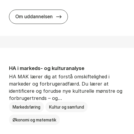
HA al­men erhvervs­økonomi
Om uddannelsen
HA i mar­keds- og kul­tu­r­a­na­ly­se
HA MAK lærer dig at forstå omskiftelighed i
markeder og forbrugeradfærd. Du lærer at
identificere og forudse nye kulturelle mønstre og
forbrugertrends – og…
Markedsføring
Kultur og samfund
Økonomi og matematik