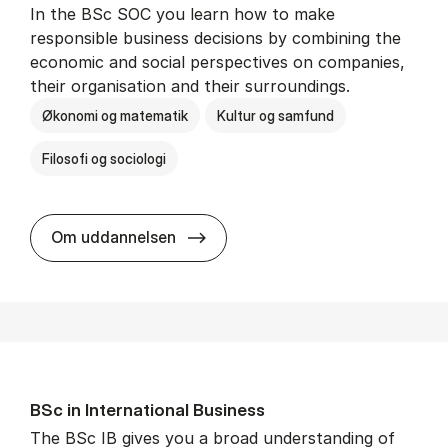
In the BSc SOC you learn how to make
responsible business decisions by combining the
economic and social perspectives on companies,
their organisation and their surroundings.
Økonomi og matematik
Kultur og samfund
Filosofi og sociologi
BSc in Busi­ness Ad­min­is­tra­tion 
Om uddannelsen
BSc in In­ter­na­tion­al Busi­ness
The BSc IB gives you a broad understanding of