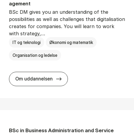
age­ment
BSc DM gives you an understanding of the
possibilities as well as challenges that digitalisation
creates for companies. You will learn to work
with strategy,…
IT og teknologi
Økonomi og matematik
Organisation og ledelse
BSc in Busi­ness Ad­min­is­tra­tion
Om uddannelsen
BSc in Busi­ness Ad­min­is­tra­tion and Ser­vice