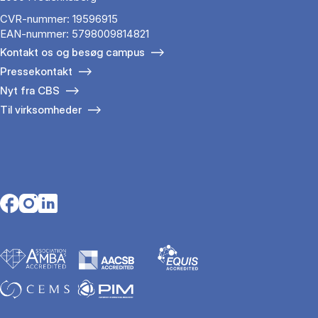
CVR-nummer: 19596915
EAN-nummer: 5798009814821
Kontakt os og besøg campus
Pressekontakt
Nyt fra CBS
Til virksomheder
Opens in a new tab
Opens in a new tab
Opens in a new tab