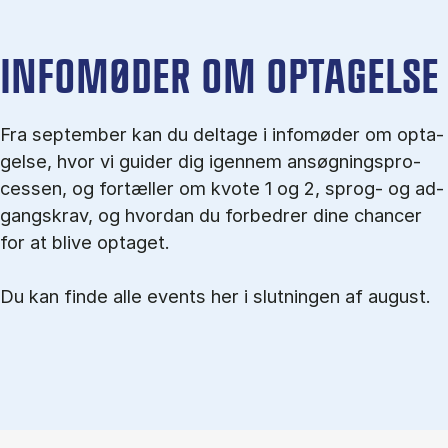
IN­FO­MØ­DER OM OP­TA­GEL­SE
Fra september kan du del­tage i in­fo­mø­der om op­ta­
gel­se, hvor vi gu­i­der dig igen­nem an­søg­nings­pro­
ces­sen, og for­tæl­ler om kvo­te 1 og 2, sprog- og ad­
gangs­krav, og hvordan du forbedrer dine chancer
for at blive optaget.
Du kan finde alle events her i slutningen af august.