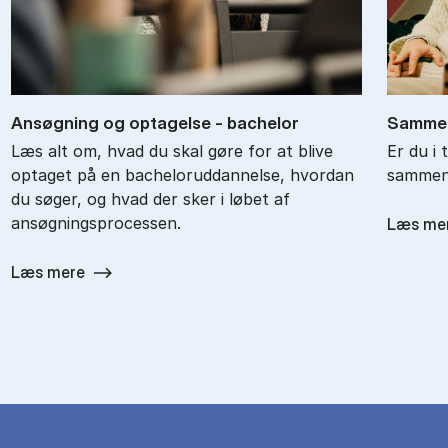
An­søg­ning og op­ta­gel­se - ba­chel­or
Sam­men
Læs alt om, hvad du skal gøre for at blive
Er du i 
optaget på en bacheloruddannelse, hvordan
sammenl
du søger, og hvad der sker i løbet af
ansøgningsprocessen.
Læs me
Læs mere