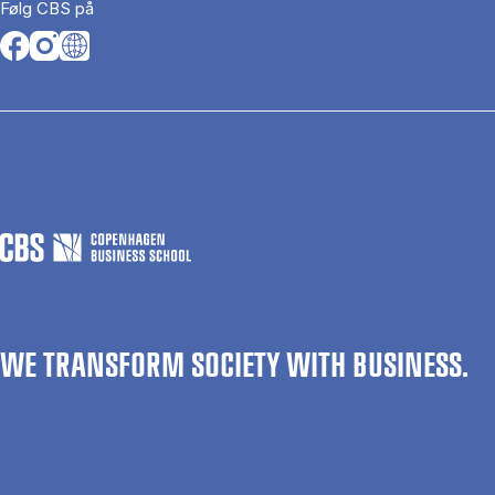
Følg CBS på
Opens in a new tab
Opens in a new tab
Opens in a new tab
WE TRANSFORM SOCIETY WITH BUSINESS.