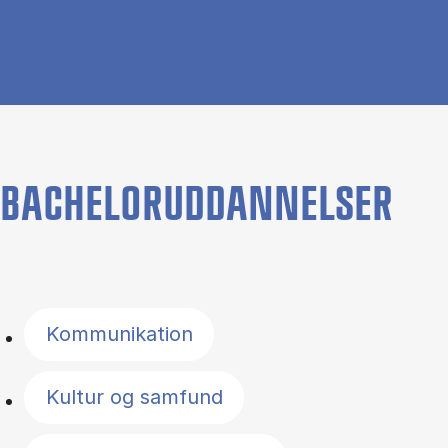
BACHELORUDDANNELSER
Filter by topics
Kommunikation
Kultur og samfund