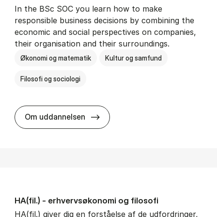
In the BSc SOC you learn how to make
responsible business decisions by combining the
economic and social perspectives on companies,
their organisation and their surroundings.
Økonomi og matematik
Kultur og samfund
Filosofi og sociologi
BSc in Busi­ness Ad­min­is­tra­tion 
Om uddannelsen
HA(fil.) - erhvervs­økonomi og fi­lo­so­fi
HA(fil.) giver dig en forståelse af de udfordringer,