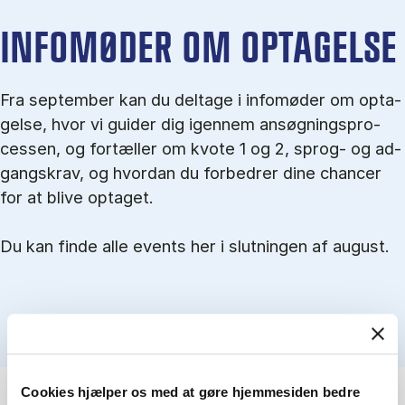
IN­FO­MØ­DER OM OP­TA­GEL­SE
Fra september kan du del­tage i in­fo­mø­der om op­ta­
gel­se, hvor vi gu­i­der dig igen­nem an­søg­nings­pro­
ces­sen, og for­tæl­ler om kvo­te 1 og 2, sprog- og ad­
gangs­krav, og hvordan du forbedrer dine chancer
for at blive optaget.
Du kan finde alle events her i slutningen af august.
Cookies hjælper os med at gøre hjemmesiden bedre