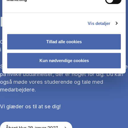
KOM TIL ÅBENT HUS
Vis detaljer
Overvejer du at søge ind på en bacheloruddannelse
Tillad alle cookies
i 2027?
Kun nødvendige cookies
Så kom med til Åbent Hus, hvor du kan blive klogere
på hvilke uddannelser, der er noget for dig. Du kan
også møde vores studerende og tale med
medarbejdere.
Vi glæder os til at se dig!
Åbent Hus 29. januar 2027