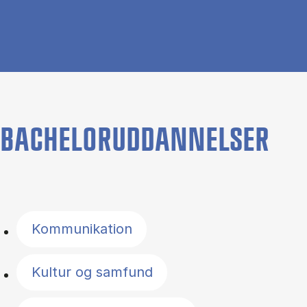
BACHELORUDDANNELSER
Filter by topics
Kommunikation
Kultur og samfund