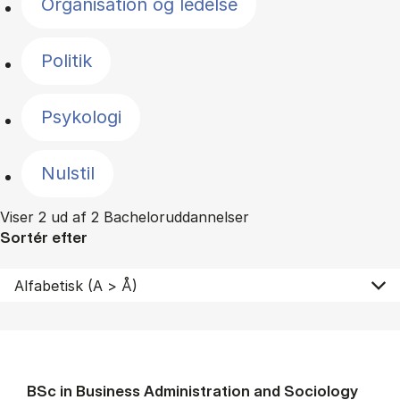
Organisation og ledelse
Politik
Psykologi
Nulstil
Viser 2 ud af 2 Bacheloruddannelser
Sortér efter
BSc in Busi­ness Ad­min­is­tra­tion and So­ci­ology