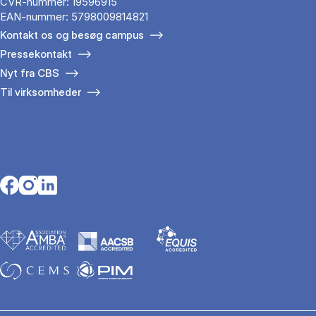
CVR-nummer: 19596915
EAN-nummer: 5798009814821
Kontakt os og besøg campus
Pressekontakt
Nyt fra CBS
Til virksomheder
Opens in a new tab
Opens in a new tab
Opens in a new tab