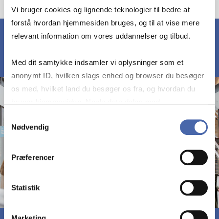
Vi bruger cookies og lignende teknologier til bedre at
forstå hvordan hjemmesiden bruges, og til at vise mere
relevant information om vores uddannelser og tilbud.
Med dit samtykke indsamler vi oplysninger som et
anonymt ID, hvilken slags enhed og browser du besøger
os med, hvilket land du besøger os fra, og hvordan du
bruger hjemmesiden. Nogle data deles med
tredjepartsværktøjer, som vi bruger til statistik og
Samtykkevalg
Nødvendig
markedsføring. Du bestemmer selv - og kan altid trække
dit samtykke tilbage via knappen nederst til højre.
Præferencer
Statistik
Marketing