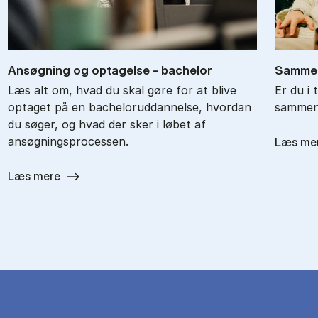
An­søg­ning og op­ta­gel­se - ba­chel­or
Sam­men
Læs alt om, hvad du skal gøre for at blive
Er du i 
optaget på en bacheloruddannelse, hvordan
sammenl
du søger, og hvad der sker i løbet af
ansøgningsprocessen.
Læs me
Læs mere