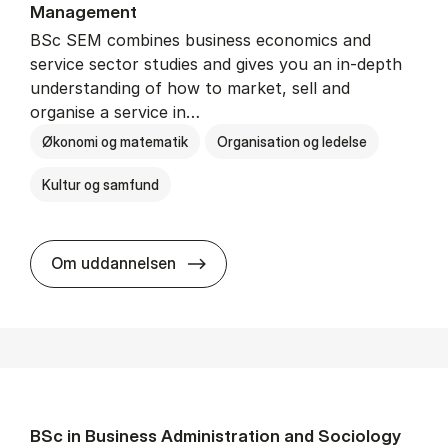
Man­age­ment
BSc SEM combines business economics and
service sector studies and gives you an in-depth
understanding of how to market, sell and
organise a service in…
Økonomi og matematik
Organisation og ledelse
Kultur og samfund
BSc in Busi­ness Ad­min­is­tra­tio
Om uddannelsen
BSc in Busi­ness Ad­min­is­tra­tion and So­ci­ology