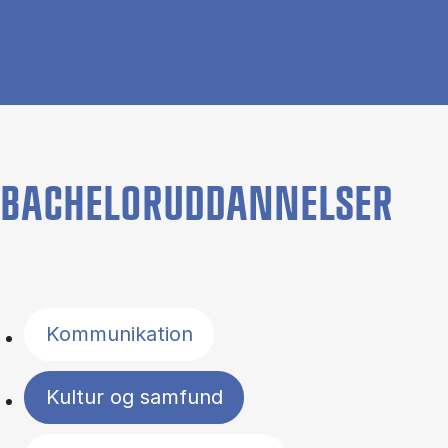
BACHELORUDDANNELSER
Filter by topics
Kommunikation
Kultur og samfund