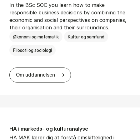
In the BSc SOC you learn how to make
responsible business decisions by combining the
economic and social perspectives on companies,
their organisation and their surroundings.
Økonomi og matematik
Kultur og samfund
Filosofi og sociologi
BSc in Busi­ness Ad­min­is­tra­tion 
Om uddannelsen
HA i mar­keds- og kul­tu­r­a­na­ly­se
HA MAK lærer dig at forstå omskiftelighed i