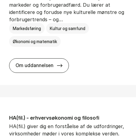
markeder og forbrugeradfærd. Du lærer at
identificere og forudse nye kulturelle mønstre og
forbrugertrends – og…
Markedsføring
Kultur og samfund
Økonomi og matematik
HA i mar­keds- og kul­tu­r­a­na­ly­se
Om uddannelsen
HA(fil.) - erhvervs­økonomi og fi­lo­so­fi
HA(fil.) giver dig en forståelse af de udfordringer,
virksomheder møder i vores komplekse verden.