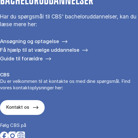
BACHELORUDDANNELSER
Har du spørgsmål til CBS' bacheloruddannelser, kan du
læse mere her:
Ansøgning og optagelse
Få hjælp til at vælge uddannelse
Guide til forældre
CBS
Du er velkommen til at kontakte os med dine spørgsmål. Find
vores kontaktoplysninger her:
Kontakt os
Følg CBS på
Opens in a new tab
Opens in a new tab
Opens in a new tab