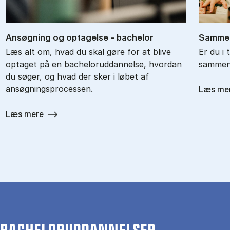
An­søg­ning og op­ta­gel­se - ba­chel­or
Sam­men
Læs alt om, hvad du skal gøre for at blive
Er du i 
optaget på en bacheloruddannelse, hvordan
sammenl
du søger, og hvad der sker i løbet af
ansøgningsprocessen.
Læs me
Læs mere