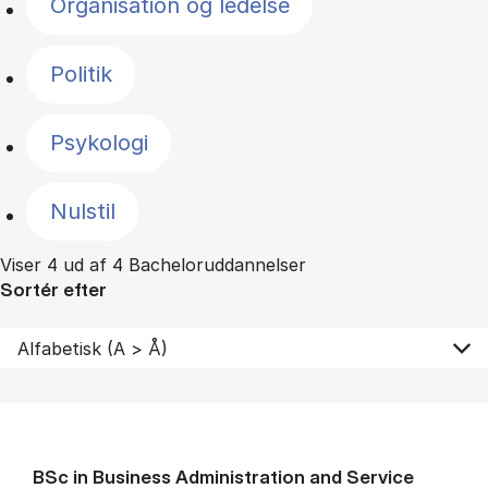
Organisation og ledelse
Politik
Psykologi
Nulstil
Viser 4 ud af 4 Bacheloruddannelser
Sortér efter
BSc in Busi­ness Ad­min­is­tra­tion and Ser­vice