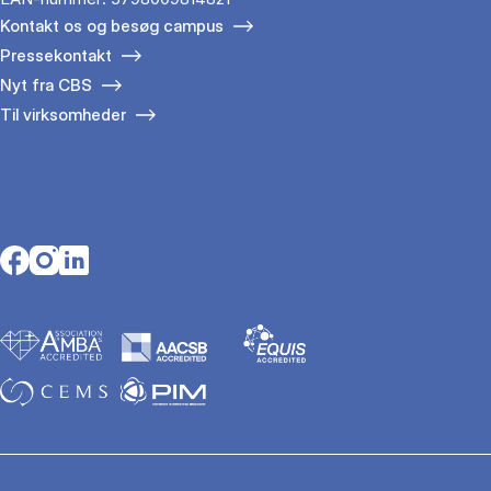
Kontakt os og besøg campus
Pressekontakt
Nyt fra CBS
Til virksomheder
Opens in a new tab
Opens in a new tab
Opens in a new tab