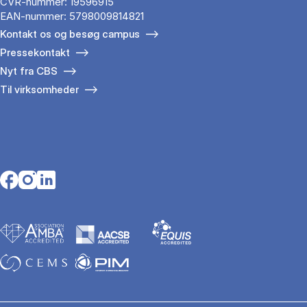
CVR-nummer: 19596915
EAN-nummer: 5798009814821
Kontakt os og besøg campus
Pressekontakt
Nyt fra CBS
Til virksomheder
Opens in a new tab
Opens in a new tab
Opens in a new tab