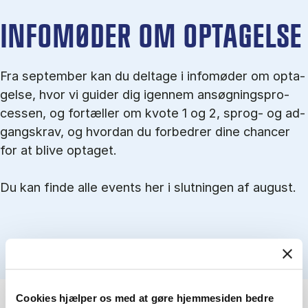
IN­FO­MØ­DER OM OP­TA­GEL­SE
Fra september kan du del­tage i in­fo­mø­der om op­ta­
gel­se, hvor vi gu­i­der dig igen­nem an­søg­nings­pro­
ces­sen, og for­tæl­ler om kvo­te 1 og 2, sprog- og ad­
gangs­krav, og hvordan du forbedrer dine chancer
for at blive optaget.
Du kan finde alle events her i slutningen af august.
Cookies hjælper os med at gøre hjemmesiden bedre