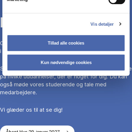
KOM TIL ÅBENT HUS
Vis detaljer
Overvejer du at søge ind på en bacheloruddannelse
Tillad alle cookies
i 2027?
Kun nødvendige cookies
Så kom med til Åbent Hus, hvor du kan blive klogere
på hvilke uddannelser, der er noget for dig. Du kan
også møde vores studerende og tale med
medarbejdere.
Vi glæder os til at se dig!
Åbent Hus 29. januar 2027