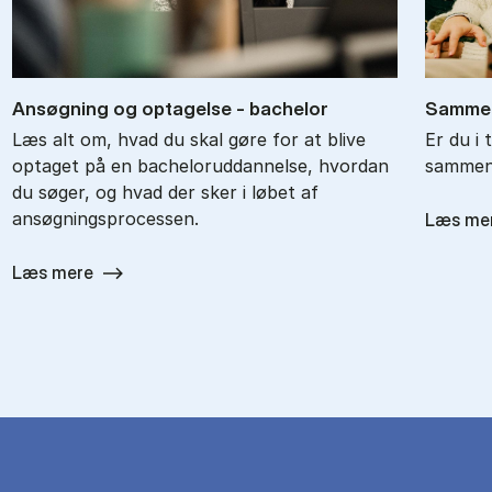
An­søg­ning og op­ta­gel­se - ba­chel­or
Sam­men
Læs alt om, hvad du skal gøre for at blive
Er du i 
optaget på en bacheloruddannelse, hvordan
sammenl
du søger, og hvad der sker i løbet af
ansøgningsprocessen.
Læs me
Læs mere