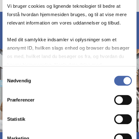
Vi bruger cookies og lignende teknologier til bedre at
forstå hvordan hjemmesiden bruges, og til at vise mere
relevant information om vores uddannelser og tilbud.
Med dit samtykke indsamler vi oplysninger som et
anonymt ID, hvilken slags enhed og browser du besøger
os med, hvilket land du besøger os fra, og hvordan du
bruger hjemmesiden. Nogle data deles med
tredjepartsværktøjer, som vi bruger til statistik og
Samtykkevalg
Nødvendig
markedsføring. Du bestemmer selv - og kan altid trække
dit samtykke tilbage via knappen nederst til højre.
Præferencer
Statistik
Marketing