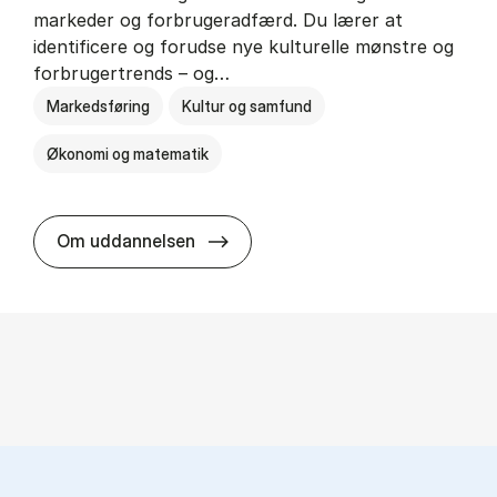
markeder og forbrugeradfærd. Du lærer at
identificere og forudse nye kulturelle mønstre og
forbrugertrends – og…
Markedsføring
Kultur og samfund
Økonomi og matematik
HA i mar­keds- og kul­tu­r­a­na­ly­se
Om uddannelsen