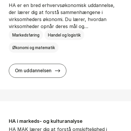
HA er en bred erhvervsøkonomisk uddannelse,
der lærer dig at forstå sammenhængene i
virksomheders økonomi. Du lærer, hvordan
virksomheder opnår deres mål og…
Markedsføring
Handel og logistik
Økonomi og matematik
HA al­men erhvervs­økonomi
Om uddannelsen
HA i mar­keds- og kul­tu­r­a­na­ly­se
HA MAK lærer dig at forstå omskiftelighed i