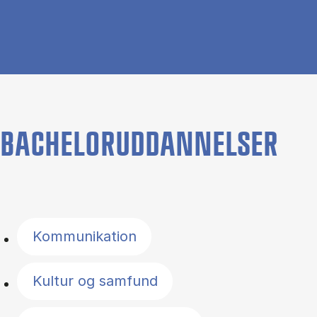
BACHELORUDDANNELSER
Filter by topics
Kommunikation
Kultur og samfund