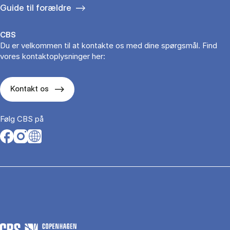
Guide til forældre
CBS
Du er velkommen til at kontakte os med dine spørgsmål. Find
vores kontaktoplysninger her:
Kontakt os
Følg CBS på
Opens in a new tab
Opens in a new tab
Opens in a new tab