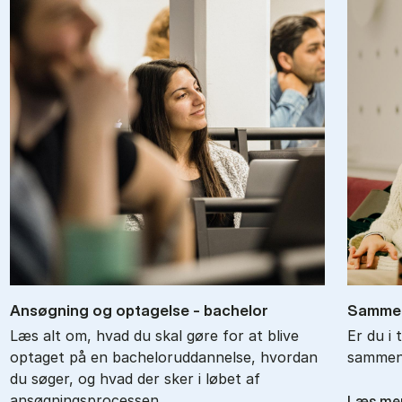
An­søg­ning og op­ta­gel­se - ba­chel­or
Sam­men
Læs alt om, hvad du skal gøre for at blive
Er du i 
optaget på en bacheloruddannelse, hvordan
sammenl
du søger, og hvad der sker i løbet af
ansøgningsprocessen.
Læs me