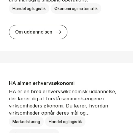
Handel og logistik
Økonomi og matematik
BSc in In­ter­na­tion­al Ship­ping a
Om uddannelsen
HA al­men erhvervs­økonomi
HA er en bred erhvervsøkonomisk uddannelse,
der lærer dig at forstå sammenhængene i
virksomheders økonomi. Du lærer, hvordan
virksomheder opnår deres mål og…
Markedsføring
Handel og logistik