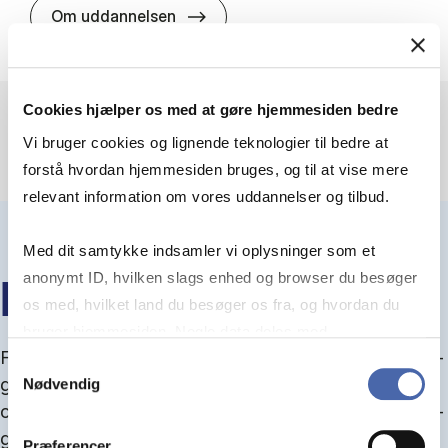
HA(jur.) - erhvervs­økonomi og er
Om uddannelsen
Cookies hjælper os med at gøre hjemmesiden bedre
Vi bruger cookies og lignende teknologier til bedre at
forstå hvordan hjemmesiden bruges, og til at vise mere
relevant information om vores uddannelser og tilbud.
Med dit samtykke indsamler vi oplysninger som et
anonymt ID, hvilken slags enhed og browser du besøger
IN­FO­MØ­DER OM OP­TA­GEL­SE
os med, hvilket land du besøger os fra, og hvordan du
bruger hjemmesiden. Nogle data deles med
Fra september kan du del­tage i in­fo­mø­der om op­ta­
tredjepartsværktøjer, som vi bruger til statistik og
Samtykkevalg
gel­se, hvor vi gu­i­der dig igen­nem an­søg­nings­pro­
Nødvendig
markedsføring. Du bestemmer selv - og kan altid trække
ces­sen, og for­tæl­ler om kvo­te 1 og 2, sprog- og ad­
dit samtykke tilbage via knappen nederst til højre.
gangs­krav, og hvordan du forbedrer dine chancer
Præferencer