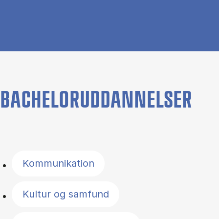
BACHELORUDDANNELSER
Filter by topics
Kommunikation
Kultur og samfund