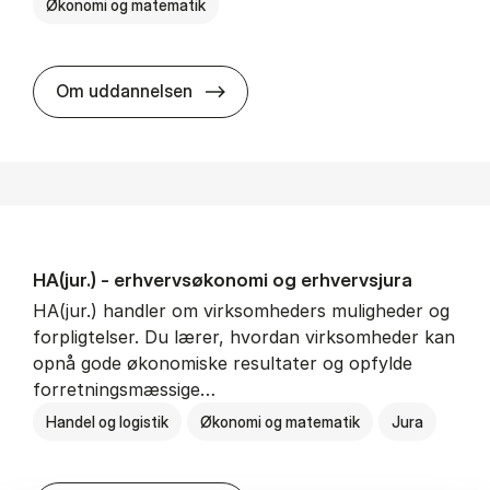
Økonomi og matematik
HA al­men erhvervs­økonomi
Om uddannelsen
HA(jur.) - erhvervs­økonomi og erhvervs­jura
HA(jur.) handler om virksomheders muligheder og
forpligtelser. Du lærer, hvordan virksomheder kan
opnå gode økonomiske resultater og opfylde
forretningsmæssige…
Handel og logistik
Økonomi og matematik
Jura