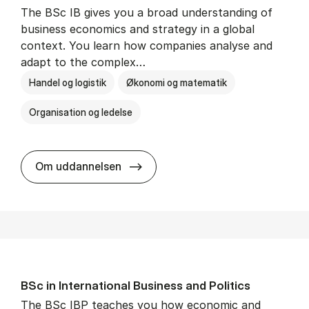
The BSc IB gives you a broad understanding of
business economics and strategy in a global
context. You learn how companies analyse and
adapt to the complex…
Handel og logistik
Økonomi og matematik
Organisation og ledelse
BSc in In­ter­na­tion­al Busi­ness
Om uddannelsen
BSc in In­ter­na­tion­al Busi­ness and Polit­ics
The BSc IBP teaches you how economic and