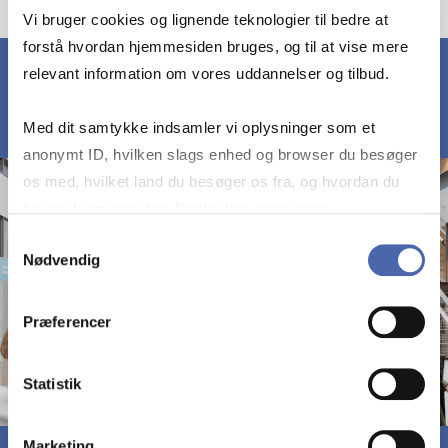
Vi bruger cookies og lignende teknologier til bedre at
forstå hvordan hjemmesiden bruges, og til at vise mere
relevant information om vores uddannelser og tilbud.
Med dit samtykke indsamler vi oplysninger som et
anonymt ID, hvilken slags enhed og browser du besøger
os med, hvilket land du besøger os fra, og hvordan du
bruger hjemmesiden. Nogle data deles med
tredjepartsværktøjer, som vi bruger til statistik og
Samtykkevalg
Nødvendig
markedsføring. Du bestemmer selv - og kan altid trække
dit samtykke tilbage via knappen nederst til højre.
Præferencer
Statistik
Marketing