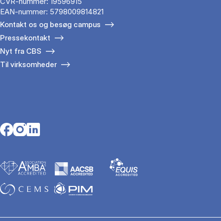
CVR-nummer: 19596915
EAN-nummer: 5798009814821
Kontakt os og besøg campus
Pressekontakt
Nyt fra CBS
Til virksomheder
Opens in a new tab
Opens in a new tab
Opens in a new tab