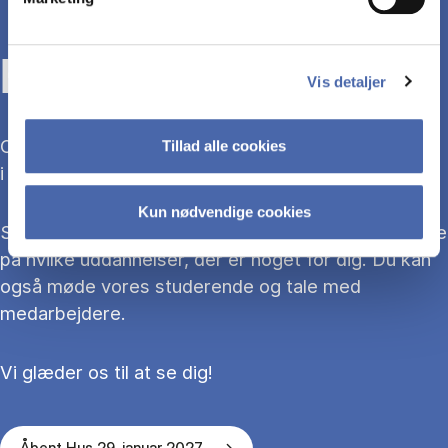
KOM TIL ÅBENT HUS
Vis detaljer
Overvejer du at søge ind på en bacheloruddannelse
Tillad alle cookies
i 2027?
Kun nødvendige cookies
Så kom med til Åbent Hus, hvor du kan blive klogere
på hvilke uddannelser, der er noget for dig. Du kan
også møde vores studerende og tale med
medarbejdere.
Vi glæder os til at se dig!
Åbent Hus 29. januar 2027