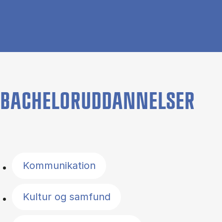
BACHELORUDDANNELSER
Filter by topics
Kommunikation
Kultur og samfund