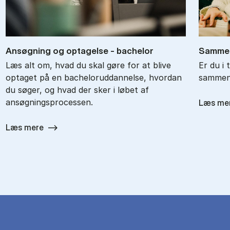
An­søg­ning og op­ta­gel­se - ba­chel­or
Sam­men
Læs alt om, hvad du skal gøre for at blive
Er du i 
optaget på en bacheloruddannelse, hvordan
sammenl
du søger, og hvad der sker i løbet af
ansøgningsprocessen.
Læs me
Læs mere