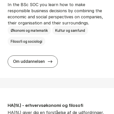
In the BSc SOC you learn how to make
responsible business decisions by combining the
economic and social perspectives on companies,
their organisation and their surroundings.
Økonomi og matematik
Kultur og samfund
Filosofi og sociologi
BSc in Busi­ness Ad­min­is­tra­tion 
Om uddannelsen
HA(fil.) - erhvervs­økonomi og fi­lo­so­fi
HA(fil.) giver dig en forståelse af de udfordringer,