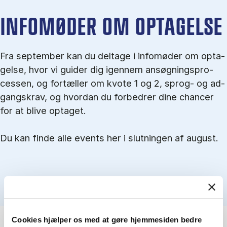
IN­FO­MØ­DER OM OP­TA­GEL­SE
Fra september kan du del­tage i in­fo­mø­der om op­ta­
gel­se, hvor vi gu­i­der dig igen­nem an­søg­nings­pro­
ces­sen, og for­tæl­ler om kvo­te 1 og 2, sprog- og ad­
gangs­krav, og hvordan du forbedrer dine chancer
for at blive optaget.
Du kan finde alle events her i slutningen af august.
Cookies hjælper os med at gøre hjemmesiden bedre