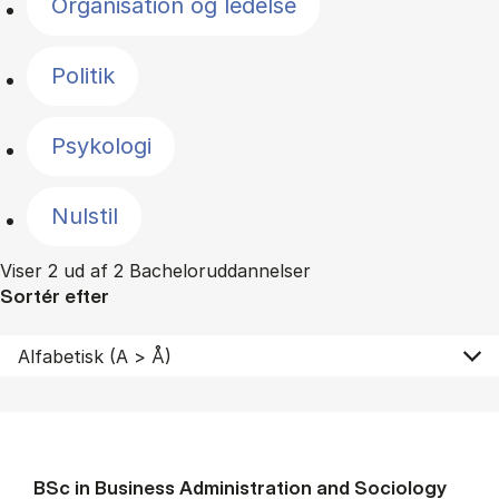
Organisation og ledelse
Politik
Psykologi
Nulstil
Viser 2 ud af 2 Bacheloruddannelser
Sortér efter
BSc in Busi­ness Ad­min­is­tra­tion and So­ci­ology