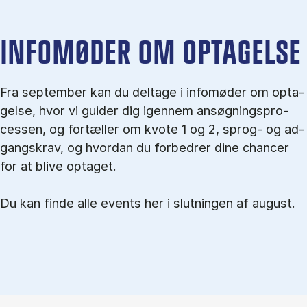
IN­FO­MØ­DER OM OP­TA­GEL­SE
Fra september kan du del­tage i in­fo­mø­der om op­ta­
gel­se, hvor vi gu­i­der dig igen­nem an­søg­nings­pro­
ces­sen, og for­tæl­ler om kvo­te 1 og 2, sprog- og ad­
gangs­krav, og hvordan du forbedrer dine chancer
for at blive optaget.
Du kan finde alle events her i slutningen af august.