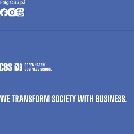
Følg CBS på
Opens in a new tab
Opens in a new tab
Opens in a new tab
WE TRANSFORM SOCIETY WITH BUSINESS.