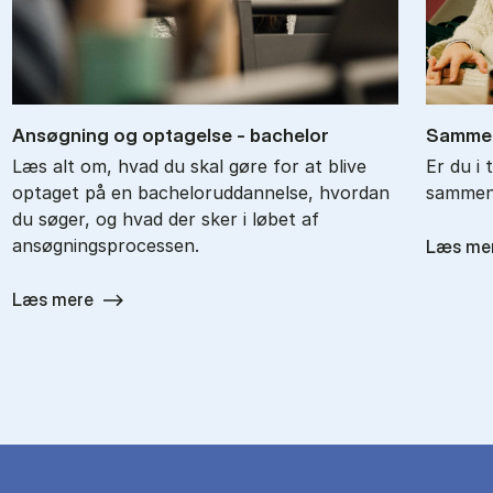
An­søg­ning og op­ta­gel­se - ba­chel­or
Sam­men
Læs alt om, hvad du skal gøre for at blive
Er du i 
optaget på en bacheloruddannelse, hvordan
sammenl
du søger, og hvad der sker i løbet af
ansøgningsprocessen.
Læs me
Læs mere