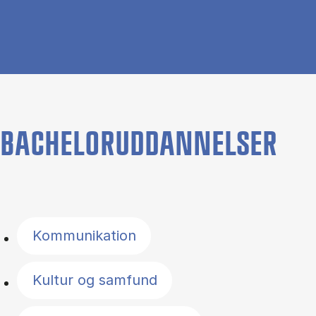
BACHELORUDDANNELSER
Filter by topics
Kommunikation
Kultur og samfund