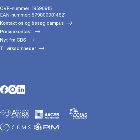
CVR-nummer: 19596915
EAN-nummer: 5798009814821
Kontakt os og besøg campus
Pressekontakt
Nyt fra CBS
Til virksomheder
Opens in a new tab
Opens in a new tab
Opens in a new tab