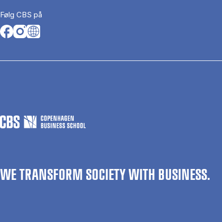
Følg CBS på
Opens in a new tab
Opens in a new tab
Opens in a new tab
WE TRANSFORM SOCIETY WITH BUSINESS.