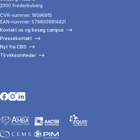
2000 Frederiksberg
CVR-nummer: 19596915
EAN-nummer: 5798009814821
Kontakt os og besøg campus
Pressekontakt
Nyt fra CBS
Til virksomheder
Opens in a new tab
Opens in a new tab
Opens in a new tab