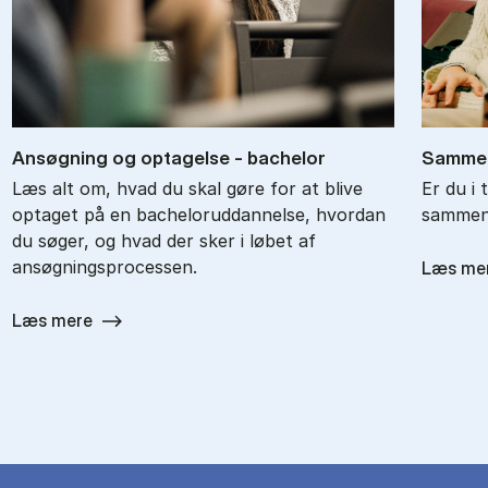
An­søg­ning og op­ta­gel­se - ba­chel­or
Sam­men
Læs alt om, hvad du skal gøre for at blive
Er du i 
optaget på en bacheloruddannelse, hvordan
sammenl
du søger, og hvad der sker i løbet af
ansøgningsprocessen.
Læs me
Læs mere