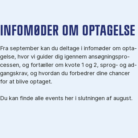
IN­FO­MØ­DER OM OP­TA­GEL­SE
Fra september kan du del­tage i in­fo­mø­der om op­ta­
gel­se, hvor vi gu­i­der dig igen­nem an­søg­nings­pro­
ces­sen, og for­tæl­ler om kvo­te 1 og 2, sprog- og ad­
gangs­krav, og hvordan du forbedrer dine chancer
for at blive optaget.
Du kan finde alle events her i slutningen af august.