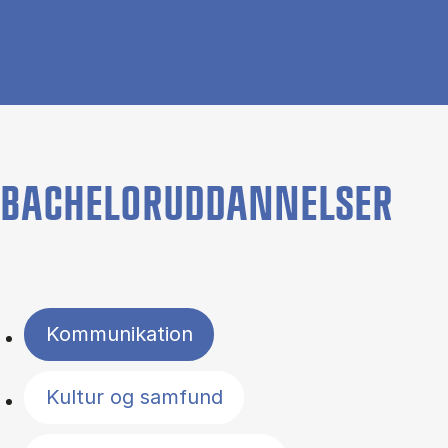
BACHELORUDDANNELSER
Filter by topics
Kommunikation
Kultur og samfund