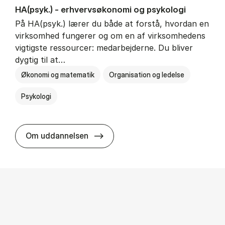
HA(psyk.) - erhvervs­økonomi og psy­ko­lo­gi
På HA(psyk.) lærer du både at forstå, hvordan en
virksomhed fungerer og om en af virksomhedens
vigtigste ressourcer: medarbejderne. Du bliver
dygtig til at…
Økonomi og matematik
Organisation og ledelse
Psykologi
HA(psyk.) - erhvervs­økonomi og ps
Om uddannelsen