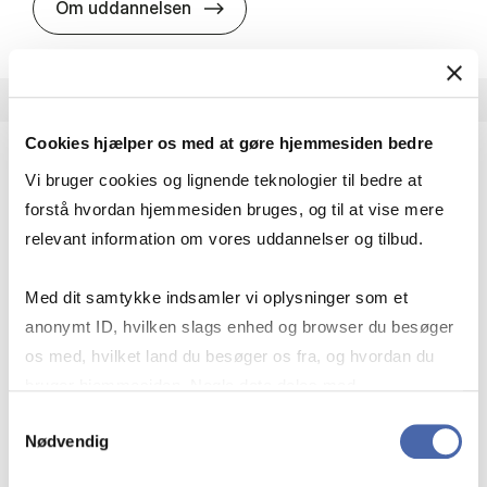
HA i pro­jekt­le­del­se
Om uddannelsen
Cookies hjælper os med at gøre hjemmesiden bedre
Vi bruger cookies og lignende teknologier til bedre at
HA(fil.) - erhvervs­økonomi og fi­lo­so­fi
forstå hvordan hjemmesiden bruges, og til at vise mere
HA(fil.) giver dig en forståelse af de udfordringer,
relevant information om vores uddannelser og tilbud.
virksomheder møder i vores komplekse verden.
Du lærer om virksomheders behov for økonomisk
Med dit samtykke indsamler vi oplysninger som et
effektivitet og…
anonymt ID, hvilken slags enhed og browser du besøger
Økonomi og matematik
Kultur og samfund
os med, hvilket land du besøger os fra, og hvordan du
Filosofi og sociologi
bruger hjemmesiden. Nogle data deles med
tredjepartsværktøjer, som vi bruger til statistik og
Samtykkevalg
Nødvendig
markedsføring. Du bestemmer selv - og kan altid trække
HA(fil.) - erhvervs­økonomi og fi­lo­
Om uddannelsen
dit samtykke tilbage via knappen nederst til højre.