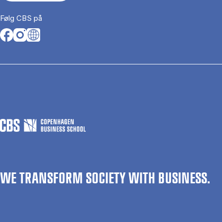
Følg CBS på
Opens in a new tab
Opens in a new tab
Opens in a new tab
WE TRANSFORM SOCIETY WITH BUSINESS.