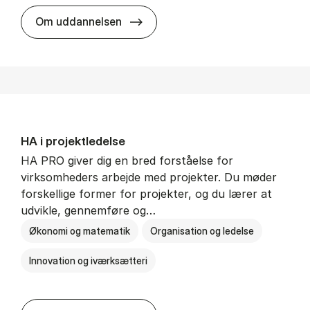
HA i mar­keds- og kul­tu­r­a­na­ly­se
Om uddannelsen
HA i pro­jekt­le­del­se
HA PRO giver dig en bred forståelse for
virksomheders arbejde med projekter. Du møder
forskellige former for projekter, og du lærer at
udvikle, gennemføre og…
Økonomi og matematik
Organisation og ledelse
Innovation og iværksætteri