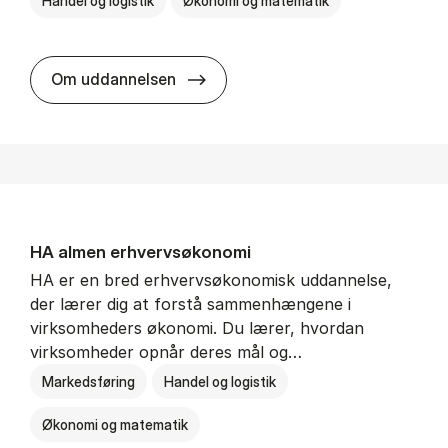
Handel og logistik
Økonomi og matematik
BSc in In­ter­na­tion­al Ship­ping a
Om uddannelsen
HA al­men erhvervs­økonomi
HA er en bred erhvervsøkonomisk uddannelse,
der lærer dig at forstå sammenhængene i
virksomheders økonomi. Du lærer, hvordan
virksomheder opnår deres mål og…
Markedsføring
Handel og logistik
Økonomi og matematik