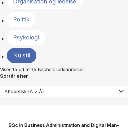
Organisation og ledelse
Politik
Psykologi
Nulstil
Viser 15 ud af 15 Bacheloruddannelser
Sortér efter
BSc in Busi­ness Ad­min­is­tra­tion and Di­git­al Man­