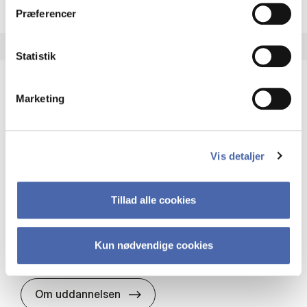
Præferencer
Statistik
Marketing
HA(it.) - erhvervs­økonomi og informations­
teknologi
HA(it.) giver dig en bred forståelse for
Vis detaljer
virksomheders muligheder og udfordringer inden
for it. Du får redskaber til at udvælge, udvikle og
implementere it…
Tillad alle cookies
IT og teknologi
Økonomi og matematik
Organisation og ledelse
Kun nødvendige cookies
HA(it.) - erhvervs­økonomi og in
Om uddannelsen