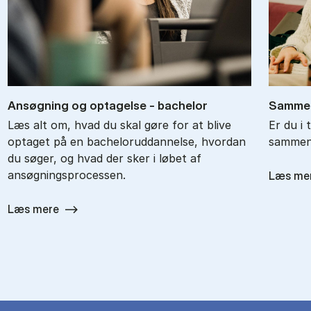
An­søg­ning og op­ta­gel­se - ba­chel­or
Sam­men
Læs alt om, hvad du skal gøre for at blive
Er du i 
optaget på en bacheloruddannelse, hvordan
sammenl
du søger, og hvad der sker i løbet af
ansøgningsprocessen.
Læs me
Læs mere