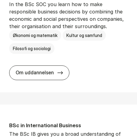
In the BSc SOC you learn how to make
responsible business decisions by combining the
economic and social perspectives on companies,
their organisation and their surroundings.
Økonomi og matematik
Kultur og samfund
Filosofi og sociologi
BSc in Busi­ness Ad­min­is­tra­tion 
Om uddannelsen
BSc in In­ter­na­tion­al Busi­ness
The BSc IB gives you a broad understanding of