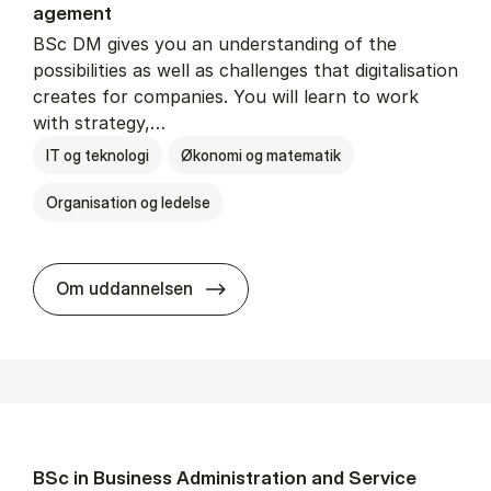
age­ment
BSc DM gives you an understanding of the
possibilities as well as challenges that digitalisation
creates for companies. You will learn to work
with strategy,…
IT og teknologi
Økonomi og matematik
Organisation og ledelse
BSc in Busi­ness Ad­min­is­tra­tion
Om uddannelsen
BSc in Busi­ness Ad­min­is­tra­tion and Ser­vice