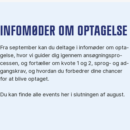
IN­FO­MØ­DER OM OP­TA­GEL­SE
Fra september kan du del­tage i in­fo­mø­der om op­ta­
gel­se, hvor vi gu­i­der dig igen­nem an­søg­nings­pro­
ces­sen, og for­tæl­ler om kvo­te 1 og 2, sprog- og ad­
gangs­krav, og hvordan du forbedrer dine chancer
for at blive optaget.
Du kan finde alle events her i slutningen af august.