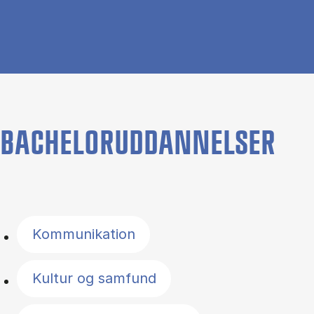
BACHELORUDDANNELSER
Filter by topics
Kommunikation
Kultur og samfund