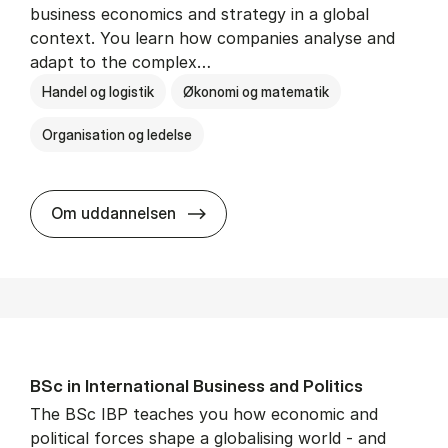
business economics and strategy in a global
context. You learn how companies analyse and
adapt to the complex…
Handel og logistik
Økonomi og matematik
Organisation og ledelse
BSc in In­ter­na­tion­al Busi­ness
Om uddannelsen
BSc in In­ter­na­tion­al Busi­ness and Polit­ics
The BSc IBP teaches you how economic and
political forces shape a globalising world - and