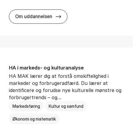
HA al­men erhvervs­økonomi
Om uddannelsen
HA i mar­keds- og kul­tu­r­a­na­ly­se
HA MAK lærer dig at forstå omskiftelighed i
markeder og forbrugeradfærd. Du lærer at
identificere og forudse nye kulturelle mønstre og
forbrugertrends – og…
Markedsføring
Kultur og samfund
Økonomi og matematik