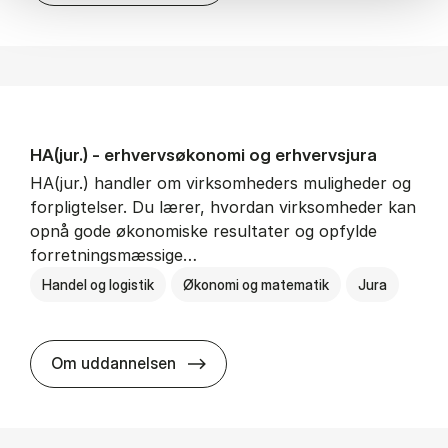
HA(jur.) - erhvervs­økonomi og erhvervs­jura
HA(jur.) handler om virksomheders muligheder og
forpligtelser. Du lærer, hvordan virksomheder kan
opnå gode økonomiske resultater og opfylde
forretningsmæssige…
Handel og logistik
Økonomi og matematik
Jura
HA(jur.) - erhvervs­økonomi og er
Om uddannelsen