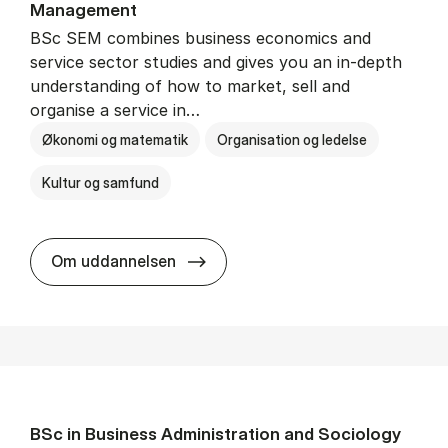
Man­age­ment
BSc SEM combines business economics and
service sector studies and gives you an in-depth
understanding of how to market, sell and
organise a service in…
Økonomi og matematik
Organisation og ledelse
Kultur og samfund
BSc in Busi­ness Ad­min­is­tra­tio
Om uddannelsen
BSc in Busi­ness Ad­min­is­tra­tion and So­ci­ology