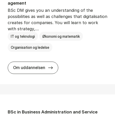
age­ment
BSc DM gives you an understanding of the
possibilities as well as challenges that digitalisation
creates for companies. You will learn to work
with strategy,…
IT og teknologi
Økonomi og matematik
Organisation og ledelse
BSc in Busi­ness Ad­min­is­tra­tion
Om uddannelsen
BSc in Busi­ness Ad­min­is­tra­tion and Ser­vice