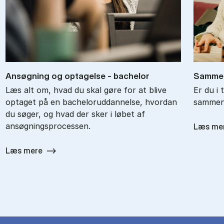
An­søg­ning og op­ta­gel­se - ba­chel­or
Sam­men
Læs alt om, hvad du skal gøre for at blive
Er du i 
optaget på en bacheloruddannelse, hvordan
sammenl
du søger, og hvad der sker i løbet af
ansøgningsprocessen.
Læs me
Læs mere