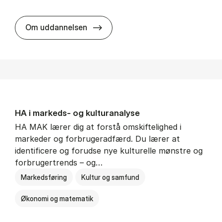
HA al­men erhvervs­økonomi
Om uddannelsen
HA i mar­keds- og kul­tu­r­a­na­ly­se
HA MAK lærer dig at forstå omskiftelighed i
markeder og forbrugeradfærd. Du lærer at
identificere og forudse nye kulturelle mønstre og
forbrugertrends – og…
Markedsføring
Kultur og samfund
Økonomi og matematik