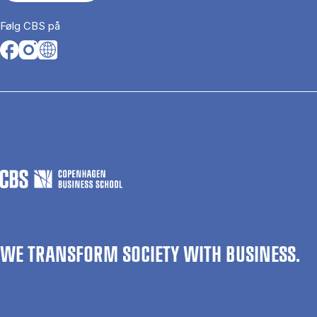
Følg CBS på
Opens in a new tab
Opens in a new tab
Opens in a new tab
WE TRANSFORM SOCIETY WITH BUSINESS.