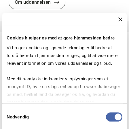
HA i pro­jekt­le­del­se
Om uddannelsen
Cookies hjælper os med at gøre hjemmesiden bedre
Vi bruger cookies og lignende teknologier til bedre at
HA(fil.) - erhvervs­økonomi og fi­lo­so­fi
forstå hvordan hjemmesiden bruges, og til at vise mere
HA(fil.) giver dig en forståelse af de udfordringer,
relevant information om vores uddannelser og tilbud.
virksomheder møder i vores komplekse verden.
Du lærer om virksomheders behov for økonomisk
Med dit samtykke indsamler vi oplysninger som et
effektivitet og…
anonymt ID, hvilken slags enhed og browser du besøger
Økonomi og matematik
Kultur og samfund
os med, hvilket land du besøger os fra, og hvordan du
Filosofi og sociologi
bruger hjemmesiden. Nogle data deles med
tredjepartsværktøjer, som vi bruger til statistik og
Samtykkevalg
Nødvendig
markedsføring. Du bestemmer selv - og kan altid trække
HA(fil.) - erhvervs­økonomi og fi­lo­
Om uddannelsen
dit samtykke tilbage via knappen nederst til højre.