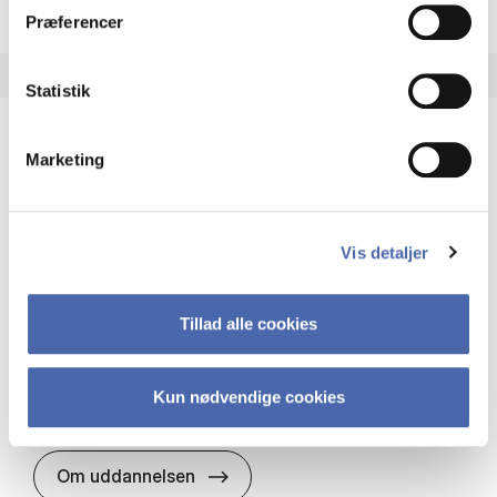
Præferencer
Statistik
Marketing
HA(it.) - erhvervs­økonomi og informations­
teknologi
HA(it.) giver dig en bred forståelse for
Vis detaljer
virksomheders muligheder og udfordringer inden
for it. Du får redskaber til at udvælge, udvikle og
implementere it…
Tillad alle cookies
IT og teknologi
Økonomi og matematik
Organisation og ledelse
Kun nødvendige cookies
HA(it.) - erhvervs­økonomi og in
Om uddannelsen