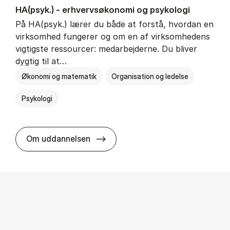
HA(psyk.) - erhvervs­økonomi og psy­ko­lo­gi
På HA(psyk.) lærer du både at forstå, hvordan en
virksomhed fungerer og om en af virksomhedens
vigtigste ressourcer: medarbejderne. Du bliver
dygtig til at…
Økonomi og matematik
Organisation og ledelse
Psykologi
HA(psyk.) - erhvervs­økonomi og ps
Om uddannelsen