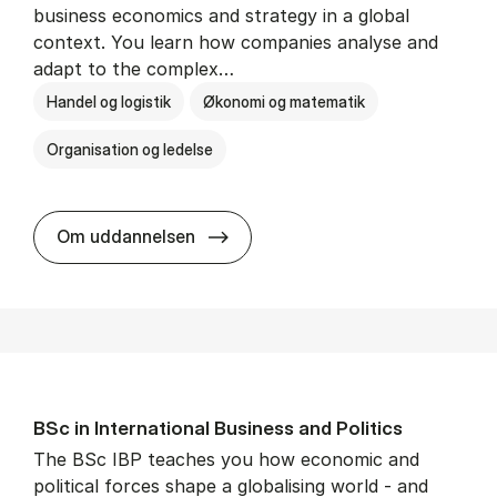
business economics and strategy in a global
context. You learn how companies analyse and
adapt to the complex…
Handel og logistik
Økonomi og matematik
Organisation og ledelse
BSc in In­ter­na­tion­al Busi­ness
Om uddannelsen
BSc in In­ter­na­tion­al Busi­ness and Polit­ics
The BSc IBP teaches you how economic and
political forces shape a globalising world - and