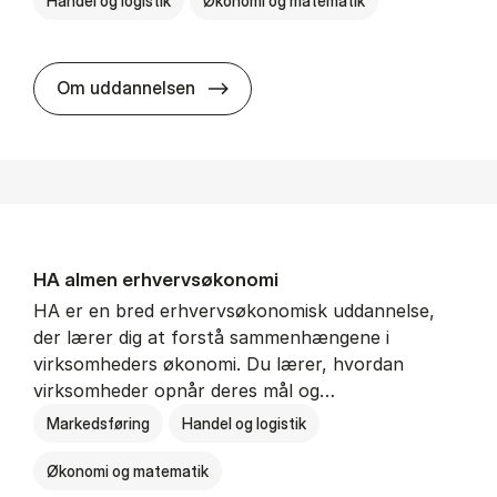
Handel og logistik
Økonomi og matematik
BSc in In­ter­na­tion­al Ship­ping a
Om uddannelsen
HA al­men erhvervs­økonomi
HA er en bred erhvervsøkonomisk uddannelse,
der lærer dig at forstå sammenhængene i
virksomheders økonomi. Du lærer, hvordan
virksomheder opnår deres mål og…
Markedsføring
Handel og logistik
Økonomi og matematik