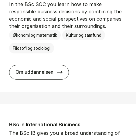
In the BSc SOC you learn how to make
responsible business decisions by combining the
economic and social perspectives on companies,
their organisation and their surroundings.
Økonomi og matematik
Kultur og samfund
Filosofi og sociologi
BSc in Busi­ness Ad­min­is­tra­tion 
Om uddannelsen
BSc in In­ter­na­tion­al Busi­ness
The BSc IB gives you a broad understanding of