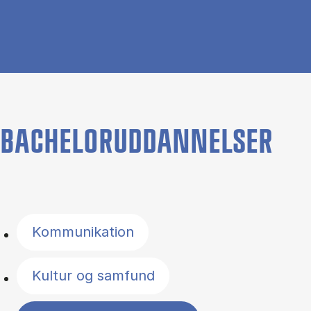
BACHELORUDDANNELSER
Filter by topics
Kommunikation
Kultur og samfund