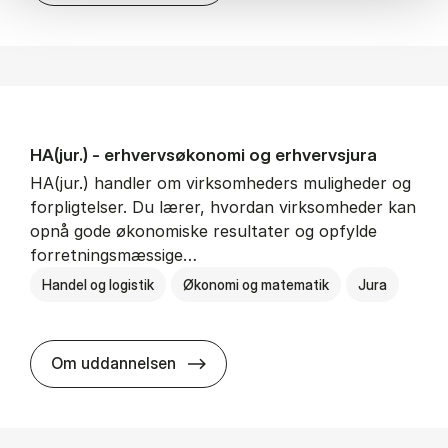
HA(jur.) - erhvervs­økonomi og erhvervs­jura
HA(jur.) handler om virksomheders muligheder og
forpligtelser. Du lærer, hvordan virksomheder kan
opnå gode økonomiske resultater og opfylde
forretningsmæssige…
Handel og logistik
Økonomi og matematik
Jura
HA(jur.) - erhvervs­økonomi og er
Om uddannelsen