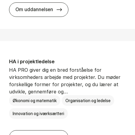
HA i mar­keds- og kul­tu­r­a­na­ly­se
Om uddannelsen
HA i pro­jekt­le­del­se
HA PRO giver dig en bred forståelse for
virksomheders arbejde med projekter. Du møder
forskellige former for projekter, og du lærer at
udvikle, gennemføre og…
Økonomi og matematik
Organisation og ledelse
Innovation og iværksætteri