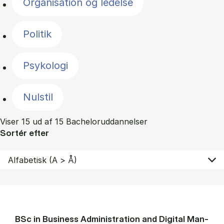
Organisation og ledelse
Politik
Psykologi
Nulstil
Viser 15 ud af 15 Bacheloruddannelser
Sortér efter
BSc in Busi­ness Ad­min­is­tra­tion and Di­git­al Man­