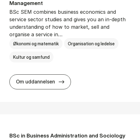
Man­age­ment
BSc SEM combines business economics and
service sector studies and gives you an in-depth
understanding of how to market, sell and
organise a service in…
Økonomi og matematik
Organisation og ledelse
Kultur og samfund
BSc in Busi­ness Ad­min­is­tra­tio
Om uddannelsen
BSc in Busi­ness Ad­min­is­tra­tion and So­ci­ology