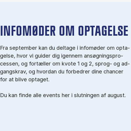
IN­FO­MØ­DER OM OP­TA­GEL­SE
Fra september kan du del­tage i in­fo­mø­der om op­ta­
gel­se, hvor vi gu­i­der dig igen­nem an­søg­nings­pro­
ces­sen, og for­tæl­ler om kvo­te 1 og 2, sprog- og ad­
gangs­krav, og hvordan du forbedrer dine chancer
for at blive optaget.
Du kan finde alle events her i slutningen af august.