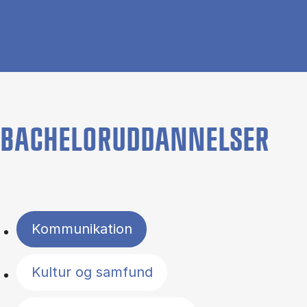
BACHELORUDDANNELSER
Filter by topics
Kommunikation
Kultur og samfund