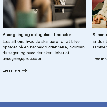
An­søg­ning og op­ta­gel­se - ba­chel­or
Sam­men
Læs alt om, hvad du skal gøre for at blive
Er du i 
optaget på en bacheloruddannelse, hvordan
sammenl
du søger, og hvad der sker i løbet af
ansøgningsprocessen.
Læs me
Læs mere