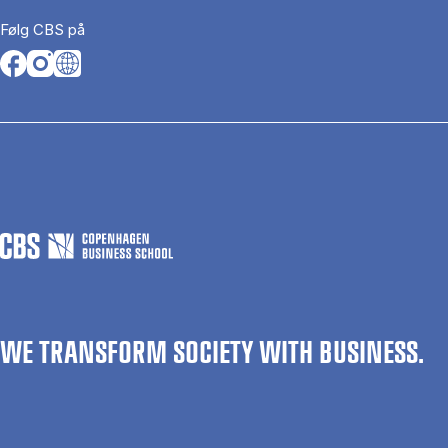
Følg CBS på
Opens in a new tab
Opens in a new tab
Opens in a new tab
WE TRANSFORM SOCIETY WITH BUSINESS.