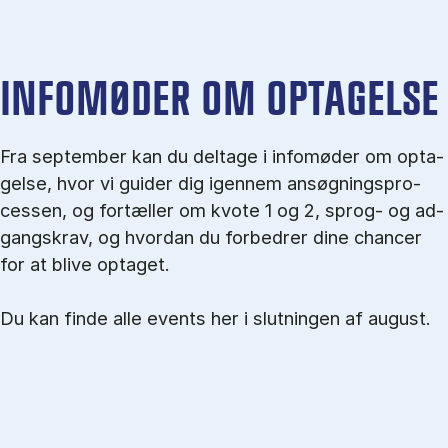
IN­FO­MØ­DER OM OP­TA­GEL­SE
Fra september kan du del­tage i in­fo­mø­der om op­ta­
gel­se, hvor vi gu­i­der dig igen­nem an­søg­nings­pro­
ces­sen, og for­tæl­ler om kvo­te 1 og 2, sprog- og ad­
gangs­krav, og hvordan du forbedrer dine chancer
for at blive optaget.
Du kan finde alle events her i slutningen af august.