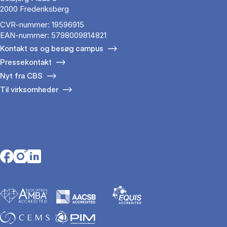
2000 Frederiksberg
CVR-nummer: 19596915
EAN-nummer: 5798009814821
Kontakt os og besøg campus
Pressekontakt
Nyt fra CBS
Til virksomheder
Opens in a new tab
Opens in a new tab
Opens in a new tab