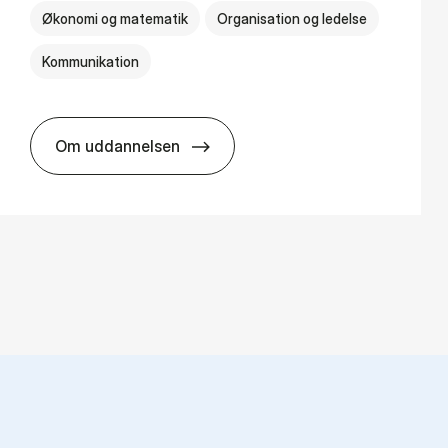
Økonomi og matematik
Organisation og ledelse
Kommunikation
Om uddannelsen
HA(kom.) - erhvervs­økonomi og virksomh