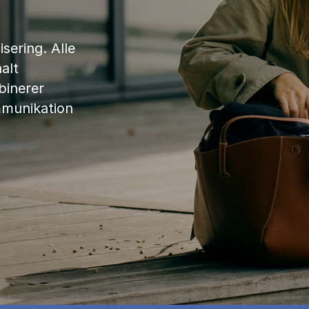
sering. Alle
alt
binerer
mmunikation