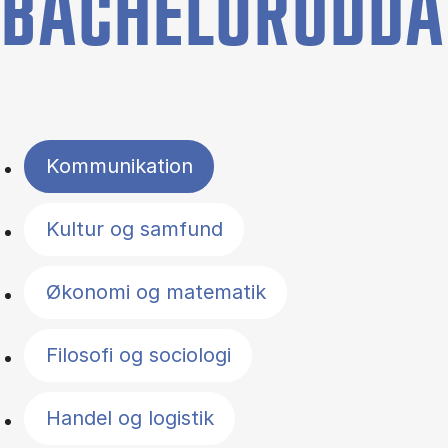
BACHELORUDDA
Filter by topics
Kommunikation
Kultur og samfund
Økonomi og matematik
Filosofi og sociologi
Handel og logistik