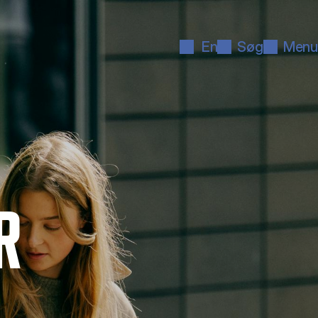
En
Søg
Menu
R